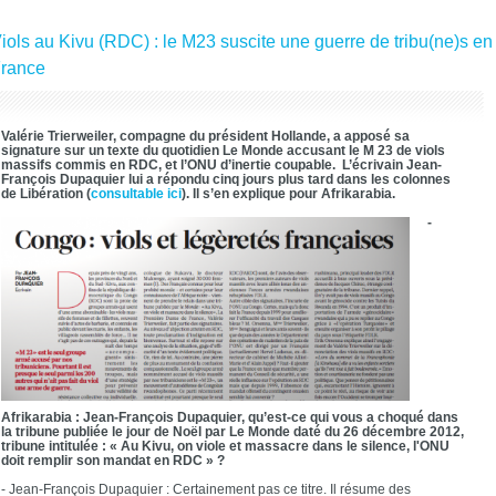
iols au Kivu (RDC) : le M23 suscite une guerre de tribu(ne)s en
rance
Valérie Trierweiler, compagne du président Hollande, a apposé sa
signature sur un texte du quotidien Le Monde accusant le M 23 de viols
massifs commis en RDC, et l’ONU d’inertie coupable. L’écrivain Jean-
François Dupaquier lui a répondu cinq jours plus tard dans les colonnes
de Libération (
consultable ici
). Il s’en explique pour Afrikarabia.
-
Afrikarabia : Jean-François Dupaquier, qu’est-ce qui vous a choqué dans
la tribune publiée le jour de Noël par Le Monde daté du 26 décembre 2012,
tribune intitulée : « Au Kivu, on viole et massacre dans le silence, l'ONU
doit remplir son mandat en RDC » ?
- Jean-François Dupaquier : Certainement pas ce titre. Il résume des