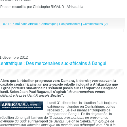
Propos recueillis par Christophe RIGAUD - Afrikarabia
02:17 Publié dans
Afrique
,
Centrafrique
|
Lien permanent
|
Commentaires (2)
1 décembre 2012
entrafrique : Des mercenaires sud-africains à Bangui
Alors que la rébellion progresse vers Damara, le dernier verrou avant la
capitale centrafricaine, un porte-parole rebelle indiquait à Afrikarabia que
3 gros porteurs sud-africains s'étaient posés sur l'aéroport de Bangui ce
lundi. Selon Jean-Paul Bagaza, il s'agirait "
de mercenaires venus
défendre le président François Bozizé
".
Lundi 31 décembre, la situation était toujours
extrêmement tendue en Centrafrique, où les
rebelles du Séléka menacent toujours de
s'emparer de Bangui. En fin de journée, la
rébellion dénonçait l'arrivée de "
3 avions gros porteurs en provenance
d'Afrique du Sud
" sur l'aéroport de Bangui. Selon le Séléka, "
un groupe de
mercenaires sud-africains ainsi que du matériel ont débarqué vers 17h à la