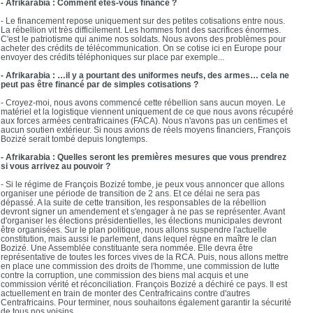
- Afrikarabia : Comment êtes-vous financé ?
- Le financement repose uniquement sur des petites cotisations entre nous.
La rébellion vit très difficilement. Les hommes font des sacrifices énormes.
C'est le patriotisme qui anime nos soldats. Nous avons des problèmes pour
acheter des crédits de télécommunication. On se cotise ici en Europe pour
envoyer des crédits téléphoniques sur place par exemple...
- Afrikarabia : …il y a pourtant des uniformes neufs, des armes… cela ne
peut pas être financé par de simples cotisations ?
- Croyez-moi, nous avons commencé cette rébellion sans aucun moyen. Le
matériel et la logistique viennent uniquement de ce que nous avons récupéré
aux forces armées centrafricaines (FACA). Nous n'avons pas un centimes et
aucun soutien extérieur. Si nous avions de réels moyens financiers, François
Bozizé serait tombé depuis longtemps.
- Afrikarabia : Quelles seront les premières mesures que vous prendrez
si vous arrivez au pouvoir ?
- Si le régime de François Bozizé tombe, je peux vous annoncer que allons
organiser une période de transition de 2 ans. Et ce délai ne sera pas
dépassé. A la suite de cette transition, les responsables de la rébellion
devront signer un amendement et s'engager à ne pas se représenter. Avant
d'organiser les élections présidentielles, les élections municipales devront
être organisées. Sur le plan politique, nous allons suspendre l'actuelle
constitution, mais aussi le parlement, dans lequel règne en maître le clan
Bozizé. Une Assemblée constituante sera nommée. Elle devra être
représentative de toutes les forces vives de la RCA. Puis, nous allons mettre
en place une commission des droits de l'homme, une commission de lutte
contre la corruption, une commission des biens mal acquis et une
commission vérité et réconciliation. François Bozizé a déchiré ce pays. Il est
actuellement en train de monter des Centrafricains contre d'autres
Centrafricains. Pour terminer, nous souhaitons également garantir la sécurité
de tous nos voisins.