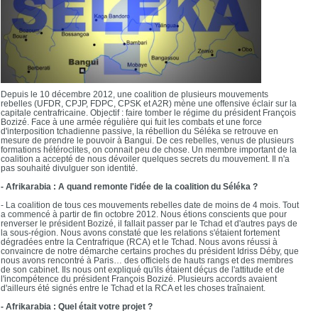
Depuis le 10 décembre 2012, une coalition de plusieurs mouvements
rebelles (UFDR, CPJP, FDPC, CPSK et A2R) mène une offensive éclair sur la
capitale centrafricaine. Objectif : faire tomber le régime du président François
Bozizé. Face à une armée régulière qui fuit les combats et une force
d'interposition tchadienne passive, la rébellion du Séléka se retrouve en
mesure de prendre le pouvoir à Bangui. De ces rebelles, venus de plusieurs
formations hétéroclites, on connait peu de chose. Un membre important de la
coalition a accepté de nous dévoiler quelques secrets du mouvement. Il n'a
pas souhaité divulguer son identité.
- Afrikarabia : A quand remonte l'idée de la coalition du Séléka ?
- La coalition de tous ces mouvements rebelles date de moins de 4 mois. Tout
a commencé à partir de fin octobre 2012. Nous étions conscients que pour
renverser le président Bozizé, il fallait passer par le Tchad et d'autres pays de
la sous-région. Nous avons constaté que les relations s'étaient fortement
dégradées entre la Centrafrique (RCA) et le Tchad. Nous avons réussi à
convaincre de notre démarche certains proches du président Idriss Déby, que
nous avons rencontré à Paris… des officiels de hauts rangs et des membres
de son cabinet. Ils nous ont expliqué qu'ils étaient déçus de l'attitude et de
l'incompétence du président François Bozizé. Plusieurs accords avaient
d'ailleurs été signés entre le Tchad et la RCA et les choses traînaient.
- Afrikarabia : Quel était votre projet ?