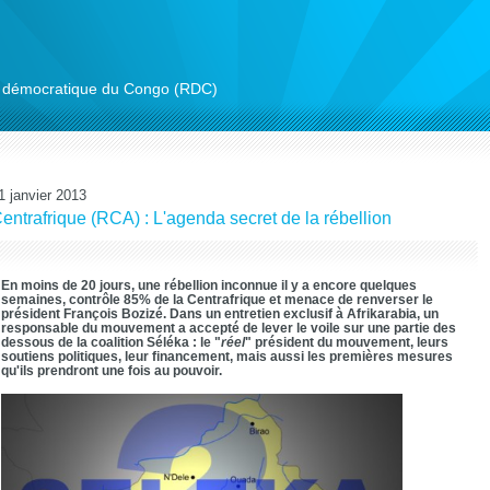
ue démocratique du Congo (RDC)
1 janvier 2013
entrafrique (RCA) : L'agenda secret de la rébellion
En moins de 20 jours, une rébellion inconnue il y a encore quelques
semaines, contrôle 85% de la Centrafrique et menace de renverser le
président François Bozizé. Dans un entretien exclusif à Afrikarabia, un
responsable du mouvement a accepté de lever le voile sur une partie des
dessous de la coalition Séléka : le "
réel
" président du mouvement, leurs
soutiens politiques, leur financement, mais aussi les premières mesures
qu'ils prendront une fois au pouvoir.