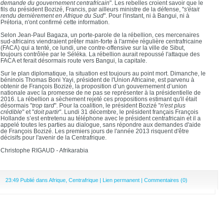
demande du gouvernement centrafricain
". Les rebelles croient savoir que le
fils du président Bozizé, Francis, par ailleurs ministre de la défense, "
s'était
rendu dernièrement en Afrique du Sud
". Pour l'instant, ni à Bangui, ni à
Prétoria, n'ont confirmé cette information.
Selon Jean-Paul Bagaza, un porte-parole de la rébellion, ces mercenaires
sud-africains viendraient prêter main-forte à l'armée régulière centrafricaine
(FACA) qui a tenté, ce lundi, une contre-offensive sur la ville de Sibut,
toujours contrôlée par le Séléka. La rébellion aurait repoussé l'attaque des
FACA et ferait désormais route vers Bangui, la capitale.
Sur le plan diplomatique, la situation est toujours au point mort. Dimanche, le
béninois Thomas Boni Yayi, président de l'Union Africaine, est parvenu à
obtenir de François Bozizé, la proposition d’un gouvernement d’union
nationale avec la promesse de ne pas se représenter à la présidentielle de
2016. La rébellion a sèchement rejeté ces propositions estimant qu'il était
désormais "
trop tard
". Pour la coalition, le président Bozizé "
n'est plus
crédible
" et "
doit partir
". Lundi 31 décembre, le président français François
Hollande s’est entretenu au téléphone avec le président centrafricain et il a
appelé toutes les parties au dialogue, sans répondre aux demandes d'aide
de François Bozizé. Les premiers jours de l'année 2013 risquent d'être
décisifs pour l'avenir de la Centrafrique.
Christophe RIGAUD - Afrikarabia
23:49 Publié dans
Afrique
,
Centrafrique
|
Lien permanent
|
Commentaires (0)