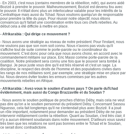
- En 2003, c'est nous (
certains membres de la rébellion,
ndlr), qui avons aidé
Bozizé à prendre le pouvoir. Malheureusement, Bozizé est devenu fou avec
le pouvoir. Il n'était donc plus un interlocuteur valable pour les intérêts de la
Centrafrique mais aussi du Tchad. Nous voulions quelqu'un de responsable
pour prendre la tête du pays. Pour réussir notre objectif, nous étions
convaincus qu'il fallait une coordination entre tous ces chefs rebelles. Au
début cela a été difficile à mettre en place.
- Afrikarabia : Qui dirige ce mouvement ?
- Nous avons une stratégie au niveau de notre président. Pour l'instant, nous
ne voulons pas que son nom soit connu. Nous n'avons pas voulu qu'il
s'affiche tout de suite comme le porte-parole ou le coordinateur du
mouvement. C'est donc pour cela que nous avons choisi, en accord avec le
commandement militaire sur place, Eric Massi comme porte-parole de la
coalition. Notre président sera connu une fois que le pouvoir sera tombé à
Bangui. Je peux juste vous dire qu'il est très réservé et c'est un sage. La
discipline, le respect des droits de l'homme et des populations civiles dans
les rangs de nos militaires sont, par exemple, une stratégie mise en place par
lui. Nous devons éviter toutes les erreurs commises par les autres
mouvements rebelles en Afrique.
- Afrikarabia : Avez-vous le soutien d'autres pays ? On parle duTchad
évidemment, mais aussi du Congo Brazzaville et du Soudan ?
- Nous avons le soutien politique de proches d'Idriss Déby, mais cela ne veut
pas dire qu'on a le soutien personnel du président Déby. Concernant Sassou
Nguesso, cela fait longtemps qu'il ne s'entendait plus avec Bozizé. Il a joué
un rôle important, notamment pour demander au président Déby de ne pas
intervenir militairement contre la rébellion. Quant au Soudan, c'est très clair, il
n'y a aucun élément soudanais dans notre mouvement. D'ailleurs vous savez
très bien que les relations ne sont pas bonnes entre le Tchad et le Soudan,
ce serait donc contradictoire.