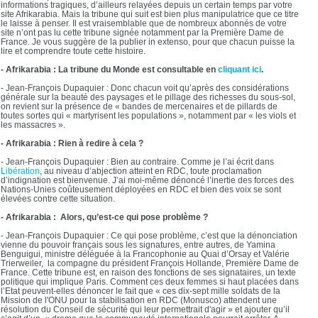
informations tragiques, d’ailleurs relayées depuis un certain temps par votre
site Afrikarabia. Mais la tribune qui suit est bien plus manipulatrice que ce titre
le laisse à penser. Il est vraisemblable que de nombreux abonnés de votre
site n’ont pas lu cette tribune signée notamment par la Première Dame de
France. Je vous suggère de la publier in extenso, pour que chacun puisse la
lire et comprendre toute cette histoire.
- Afrikarabia : La tribune du Monde est consultable en
cliquant ici
.
- Jean-François Dupaquier : Donc chacun voit qu’après des considérations
générale sur la beauté des paysages et le pillage des richesses du sous-sol,
on revient sur la présence de « bandes de mercenaires et de pillards de
toutes sortes qui « martyrisent les populations », notamment par « les viols et
les massacres ».
- Afrikarabia : Rien à redire à cela ?
- Jean-François Dupaquier : Bien au contraire. Comme je l’ai écrit dans
Libération
, au niveau d’abjection atteint en RDC, toute proclamation
d’indignation est bienvenue. J’ai moi-même dénoncé l’inertie des forces des
Nations-Unies coûteusement déployées en RDC et bien des voix se sont
élevées contre cette situation.
- Afrikarabia : Alors, qu’est-ce qui pose problème ?
- Jean-François Dupaquier : Ce qui pose problème, c’est que la dénonciation
vienne du pouvoir français sous les signatures, entre autres, de Yamina
Benguigui, ministre déléguée à la Francophonie au Quai d’Orsay et Valérie
Trierweiler, la compagne du président François Hollande, Première Dame de
France. Cette tribune est, en raison des fonctions de ses signataires, un texte
politique qui implique Paris. Comment ces deux femmes si haut placées dans
l’Etat peuvent-elles dénoncer le fait que « ces dix-sept mille soldats de la
Mission de l'ONU pour la stabilisation en RDC (Monusco) attendent une
résolution du Conseil de sécurité qui leur permettrait d'agir » et ajouter qu’il