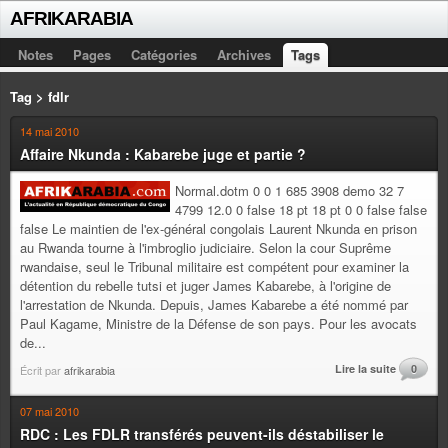
AFRIKARABIA
Notes
Pages
Catégories
Archives
Tags
Tag > fdlr
14 mai 2010
Affaire Nkunda : Kabarebe juge et partie ?
Normal.dotm 0 0 1 685 3908 demo 32 7
4799 12.0 0 false 18 pt 18 pt 0 0 false false
false Le maintien de l'ex-général congolais Laurent Nkunda en prison
au Rwanda tourne à l'imbroglio judiciaire. Selon la cour Suprême
rwandaise, seul le Tribunal militaire est compétent pour examiner la
détention du rebelle tutsi et juger James Kabarebe, à l'origine de
l'arrestation de Nkunda. Depuis, James Kabarebe a été nommé par
Paul Kagame, Ministre de la Défense de son pays. Pour les avocats
de...
Lire la suite
0
Écrit par
afrikarabia
07 mai 2010
RDC : Les FDLR transférés peuvent-ils déstabiliser le