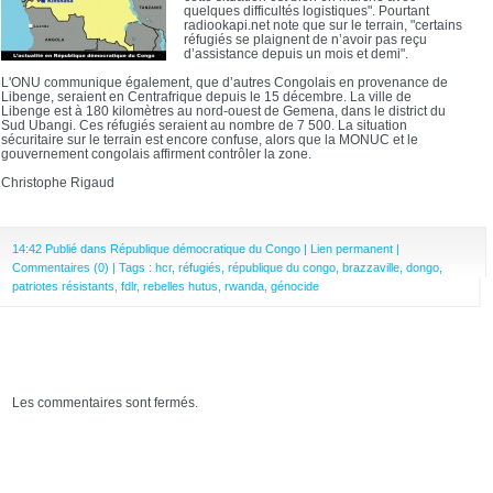
quelques difficultés logistiques". Pourtant
radiookapi.net note que sur le terrain, "certains
réfugiés se plaignent de n’avoir pas reçu
d’assistance depuis un mois et demi".
L'ONU communique également, que d’autres Congolais en provenance de
Libenge, seraient en Centrafrique depuis le 15 décembre. La ville de
Libenge est à 180 kilomètres au nord-ouest de Gemena, dans le district du
Sud Ubangi. Ces réfugiés seraient au nombre de 7 500. La situation
sécuritaire sur le terrain est encore confuse, alors que la MONUC et le
gouvernement congolais affirment contrôler la zone.
Christophe Rigaud
14:42 Publié dans
République démocratique du Congo
|
Lien permanent
|
Commentaires (0)
| Tags :
hcr
,
réfugiés
,
république du congo
,
brazzaville
,
dongo
,
patriotes résistants
,
fdlr
,
rebelles hutus
,
rwanda
,
génocide
Les commentaires sont fermés.