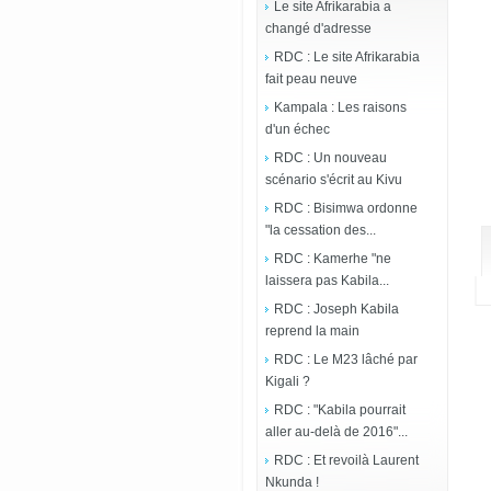
Le site Afrikarabia a
changé d'adresse
RDC : Le site Afrikarabia
fait peau neuve
Kampala : Les raisons
d'un échec
RDC : Un nouveau
scénario s'écrit au Kivu
RDC : Bisimwa ordonne
"la cessation des...
RDC : Kamerhe "ne
laissera pas Kabila...
RDC : Joseph Kabila
reprend la main
RDC : Le M23 lâché par
Kigali ?
RDC : "Kabila pourrait
aller au-delà de 2016"...
RDC : Et revoilà Laurent
Nkunda !