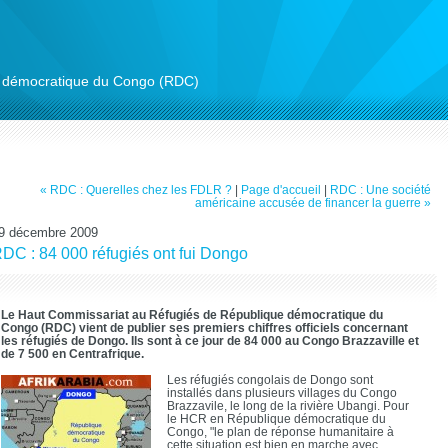
ue démocratique du Congo (RDC)
« RDC : Querelles chez les FDLR ?
|
Page d'accueil
|
RDC : Une société
américaine accusée de financer la guerre »
9 décembre 2009
DC : 84 000 réfugiés ont fui Dongo
Le Haut Commissariat au Réfugiés de République démocratique du
Congo (RDC) vient de publier ses premiers chiffres officiels concernant
les réfugiés de Dongo. Ils sont à ce jour de 84 000 au Congo Brazzaville et
de 7 500 en Centrafrique.
Les réfugiés congolais de Dongo sont
installés dans plusieurs villages du Congo
Brazzavile, le long de la rivière Ubangi. Pour
le HCR en République démocratique du
Congo, "le plan de réponse humanitaire à
cette situation est bien en marche avec