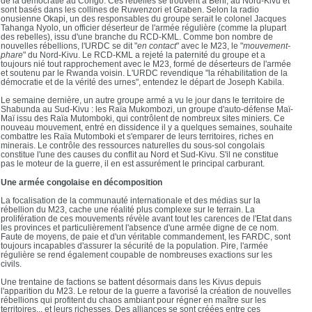
de la démocratie au Congo. Ces rebelles se trouvent à Beni, au Nord-Kivu et
sont basés dans les collines de Ruwenzori et Graben. Selon la radio
onusienne Okapi, un des responsables du groupe serait le colonel Jacques
Tahanga Nyolo, un officier déserteur de l'armée régulière (comme la plupart
des rebelles), issu d'une branche du RCD-KML. Comme bon nombre de
nouvelles rébellions, l'URDC se dit "
en contact
" avec le M23, le "
mouvement-
phare
" du Nord-Kivu. Le RCD-KML a rejeté la paternité du groupe et a
toujours nié tout rapprochement avec le M23, formé de déserteurs de l'armée
et soutenu par le Rwanda voisin. L'URDC revendique "la réhabilitation de la
démocratie et de la vérité des urnes", entendez le départ de Joseph Kabila.
Le semaine dernière, un autre groupe armé a vu le jour dans le territoire de
Shabunda au Sud-Kivu : les Raïa Mukombozi, un groupe d'auto-défense Maï-
Maï issu des Raïa Mutomboki, qui contrôlent de nombreux sites miniers. Ce
nouveau mouvement, entré en dissidence il y a quelques semaines, souhaite
combattre les Raïa Mutomboki et s'emparer de leurs territoires, riches en
minerais. Le contrôle des ressources naturelles du sous-sol congolais
constitue l'une des causes du conflit au Nord et Sud-Kivu. S'il ne constitue
pas le moteur de la guerre, il en est assurément le principal carburant.
Une armée congolaise en décomposition
La focalisation de la communauté internationale et des médias sur la
rébellion du M23, cache une réalité plus complexe sur le terrain. La
prolifération de ces mouvements révèle avant tout les carences de l'Etat dans
les provinces et particulièrement l'absence d'une armée digne de ce nom.
Faute de moyens, de paie et d'un véritable commandement, les FARDC, sont
toujours incapables d'assurer la sécurité de la population. Pire, l'armée
régulière se rend également coupable de nombreuses exactions sur les
civils.
Une trentaine de factions se battent désormais dans les Kivus depuis
l'apparition du M23. Le retour de la guerre a favorisé la création de nouvelles
rébellions qui profitent du chaos ambiant pour régner en maître sur les
territoires... et leurs richesses. Des alliances se sont créées entre ces