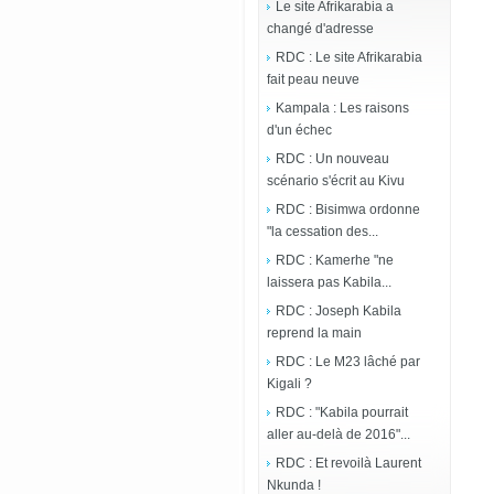
Le site Afrikarabia a
changé d'adresse
RDC : Le site Afrikarabia
fait peau neuve
Kampala : Les raisons
d'un échec
RDC : Un nouveau
scénario s'écrit au Kivu
RDC : Bisimwa ordonne
"la cessation des...
RDC : Kamerhe "ne
laissera pas Kabila...
RDC : Joseph Kabila
reprend la main
RDC : Le M23 lâché par
Kigali ?
RDC : "Kabila pourrait
aller au-delà de 2016"...
RDC : Et revoilà Laurent
Nkunda !