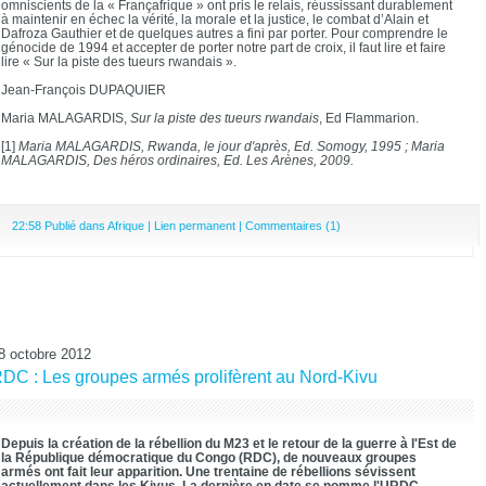
omniscients de la « Françafrique » ont pris le relais, réussissant durablement
à maintenir en échec la vérité, la morale et la justice, le combat d’Alain et
Dafroza Gauthier et de quelques autres a fini par porter. Pour comprendre le
génocide de 1994 et accepter de porter notre part de croix, il faut lire et faire
lire « Sur la piste des tueurs rwandais ».
Jean-François DUPAQUIER
Maria MALAGARDIS,
Sur la piste des tueurs rwandais
, Ed Flammarion.
[1]
Maria MALAGARDIS, Rwanda, le jour d'après, Ed. Somogy, 1995 ; Maria
MALAGARDIS, Des héros ordinaires, Ed. Les Arènes, 2009.
22:58 Publié dans
Afrique
|
Lien permanent
|
Commentaires (1)
8 octobre 2012
DC : Les groupes armés prolifèrent au Nord-Kivu
Depuis la création de la rébellion du M23 et le retour de la guerre à l'Est de
la République démocratique du Congo (RDC), de nouveaux groupes
armés ont fait leur apparition. Une trentaine de rébellions sévissent
actuellement dans les Kivus. La dernière en date se nomme l'URDC,