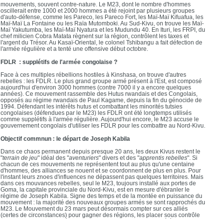
mouvements, souvent contre-nature. Le M23, dont le nombre d'hommes
oscillerait entre 1000 et 2000 hommes a été rejoint par plusieurs groupes
d'auto-défense, comme les Pareco, les Pareco Fort, les Maï-Maï Kifuafua, les
Maï-Maï La Fontaine ou les Raïa Mutomboki. Au Sud-Kivu, on trouve les Maï-
Maï Yakutumba, les Maï-Maï Nyatura et les Mudundu 40. En Ituri, les FRPI, du
chef milicien Cobra Matata règnent sur la région, contrôlent les taxes et
l'argent du Trésor. Au Kasaï-Oriental, le colonel Tshibangu a fait défection de
l'armée régulière et a tenté une offensive début octobre.
FDLR : supplétifs de l'armée congolaise ?
Face à ces multiples rébellions hostiles à Kinshasa, on trouve d'autres
rebelles : les FDLR. Le plus grand groupe armé présent à l'Est, est composé
aujourd'hui d'environ 3000 hommes (contre 7000 il y a encore quelques
années). Ce mouvement rassemble des Hutus rwandais et des Congolais,
opposés au régime rwandais de Paul Kagame, depuis la fin du génocide de
1994. Défendant les intérêts hutus et combattant les minorités tutsies
congolaises (défendues par le M23) les FDLR ont été longtemps utilisés
comme supplétifs à l'armée régulière. Aujourd'hui encore, le M23 accuse le
gouvernement congolais d'utiliser les FDLR pour les combattre au Nord-Kivu.
Objectif commnun : le départ de Joseph Kabila
Dans ce chaos permanent depuis presque 20 ans, les deux Kivus restent le
"
terrain de jeu
" idéal des "
aventuriers
" divers et des "
apprentis rebelles
". Si
chacun de ces mouvements ne représentent tout au plus qu'une centaine
d'hommes, des alliances se nouent et se coordonnent de plus en plus. Pour
l'instant leurs znoes d'influences ne dépassent pas quelques territoires. Mais
dans ces mouvances rebelles, seul le M23, toujours installé aux portes de
Goma, la capitale provinciale du Nord-Kivu, est en mesure d'ébranler le
régime de Joseph Kabila. Signe des temps et de la montée en puissance du
mouvement : la majorité des nouveaux groupes armés se sont rapprochés du
M23. Le Mouvement du 23 mars peut désormais compter sur ces alliés
(certes de circonstances) pour gagner des régions, les placer sous contrôle