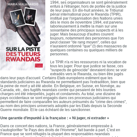
1994, ses organisateurs se sont généralement
enfuis à l'étranger, hors de portée de la justice
de leur pays. En dix-huit années, le Tribunal
pénal international pour le Rwanda (TPIR),
institué par l'organisation des Nations unies
dès le mois de novembre 1994, est parvenu
laborieusement à mettre la main sur une
soixantaine des principaux suspects et à les
juger. Mais beaucoup d'autres courent
toujours, notamment des personnes que l'on
peut classer "de rang moyen", celles qui
n'auraient ordonné "que" (!) des massacres de
quelques centaines ou quelques milliers de
personnes.
Le TPIR n'a ni les ressources ni la vocation de
tous les juger. Pour que justice se fasse, ces
"suspects de génocide" devraient donc se voir
extradés vers le Rwanda, ou bien être jugés
dans leur pays d'accueil. Certains Etats européens estiment que les
standards judiciaires au Rwanda ne permettaient pas l'extradition, bien que
la peine de mort y ait été abolie. En Belgique, en Suisse, en Norvège, au
Canada, etc., des fugitifs rwandais contre qui pesaient de très lourdes
charges ont été interpellés, jugés et condamnés. Au total, une dizaine de
pays occidentaux se sont engagés dans ces processus judiciaires qui
permettent de faire comparaître les auteurs présumés du "crime des crimes",
au nom des principes universels adoptés par les Etats depuis la Seconde
Guerre mondiale. Et le cas échéant de les sanctionner.
Une garantie d’impunité à la française : « Ni juger, ni extrader »
Dans ce concert des nations, la France, généralement empressée à
s'autoglorifier "le Pays des droits de l'Homme", fait bande à part. C'est en
France que se sont réfugiés la plupart des responsables rwandais