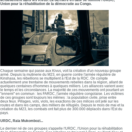
Union pour la réhabilitation de la démocratie au Congo.
Chaque semaine qui passe aux Kivus, voit la création d'un nouveau groupe
armé. Depuis la mutinerie du M23, en guerre contre l'armée régulière de
Kinshasa, les rébellions se multiplient à l'Est de la RDC. On compte
actuellement une trentaine de mouvements rebelles dans la région, allant de
quelques centaines d'hommes à quelques milliers. Les alliances varient avec
le temps et les circonstances. La majorité de ces mouvements ont pourtant un
"
ennem
i" en commun : les FARDC, l'armée régulière congolaise. Les victimes
de ces groupes sont toujours les mêmes : la population civile, prise entre
deux feux. Pillages, vols, viols, les exactions de ces milices ont jeté sur les
routes et dans les camps, des milliers de réfugiés. Depuis le mois de mai et la
création du M23, les combats ont fait plus de 300.000 déplacés dans l'Est du
pays.
URDC, Raïa Mukombozi...
Le dernier né de ces groupes s'appelle l'URDC, l'Union pour la réhabilitation