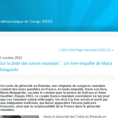
ue démocratique du Congo (RDC)
« 2012-09
|
Page d'accueil
|
2012-11 »
0 octobre 2012
Sur la piste des tueurs rwandais" : Un livre-enquête de Maria
alagardis
Accusés de génocide au Rwanda, une vingtaine de suspects rwandais
coulent des jours paisibles en France, en toute impunité. Dans son livre,
Maria Malagardis, raconte le combat pour la justice de Dafroza et Alain
Gauthier. Depuis 2001,
ce couple franco-rwandais exemplaire se
bat pour
que ces rwandais soient enfin jugés. Un récit à la fois serein et porté par
une indignation maîtrisée, qui laisse apparaître
l'incurie judicaire
française, ainsi que
la responsabilité de la France dans le génocide
rwandais.
Après le génocide des Tutsis du Rwanda en