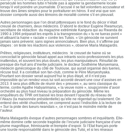
persécuté les hommes tutsi n’hésite pas à appeler la gendarmerie locale
lorsqu’il voit poindre un journaliste. D’accusé il se fait volontiers accusateur et
trouve des âmes simples pour le portraiturer en héros. Il est vrai que son
dossier comporte aussi des témoins de moralité comme s’il en pleuvait.
Autres personnages que l’on dirait pittoresques si le fond du décor n’était
creusé de charniers, deux médecins. D’abord le docteur Eugène Rwamucyo,
secrétaire de rédaction du magazine extrémiste Kangura qui au Rwanda de
1990 à 1994 préparait les esprits à la transgression du « tu ne tueras point »
et attisant la haine « raciale » contre les Tutsis. « Un génocide ne survient
jamais sans prévenir, sans signes annonciateurs. Bien plus, il s’affirme par
étapes : on teste les réactions aux violences », observe Maria Malagardis.
Prêtres, religieuses, instituteurs, médecins : le creuset de haine où se
concoctait le génocide faisait appel aux intrants socio-professionnels les plus
inattendus, et souvent les plus doués, les plus manipulateurs. Résultat de
presque dix-huit ans d’inertie judiciaire, le docteur Sosthème Munyemana,
médecin gynécologue du côté de Toulouse, qui aurait organisé des tueries,
récuse tout. Il a constitué son fan-club, comme le Père Munyeshyaka.
Pourtant son dossier serait aujourd’hui le plus étayé, et il n’est pas
impossible qu’un rendez-vous lui soit accordé devant une cour d’assises en
2013. Il sera plus difficile de réunir des « preuves », au sens classique du
terme, contre Agathe Habyarimana, « la veuve noire », soupçonnée d’avoir
orchestré au plus haut niveau la préparation du génocide. Même les
enquêteurs du TPIR ont baissé les bras devant l’opacité du réseau de
l’Akazu (la maisonnée présidentielle) qu’elle ne régentait qu’oralement. On
entend des vérité chuchotées, on comprend aussi l’indiscible à la lecture de
« Sur la piste des tueurs rwandais », ce n’est pas le moindre mérite de
l’auteur.
Maria Malagardis évoque d’autres personnages sombres et inquiétants. Elle-
même domine cette seconde tragédie de l’incurie judiciaire française d’une
plume magnifique, frémissante et trempée d’espoir. Si l’Etat français porte
une lourde responsabilité dans le génocide des Tutsi, et si les réseaux