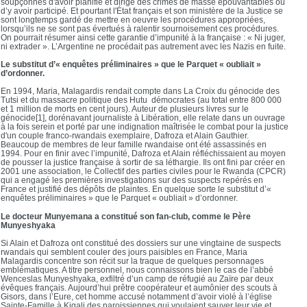
soupçonnés d'avoir planifié et dirigé des crimes de masse épouvantables ou
d’y avoir participé. Et pourtant l'État français et son ministère de la Justice se
sont longtemps gardé de mettre en oeuvre les procédures appropriées,
lorsqu’ils ne se sont pas évertués à ralentir sournoisement ces procédures.
On pourrait résumer ainsi cette garantie d’impunité à la française : « Ni juger,
ni extrader ». L’Argentine ne procédait pas autrement avec les Nazis en fuite.
Le substitut d’« enquêtes préliminaires » que le Parquet « oubliait »
d’ordonner.
En 1994, Maria, Malagardis rendait compte dans La Croix du génocide des
Tutsi et du massacre politique des Hutu démocrates (au total entre 800 000
et 1 million de morts en cent jours). Auteur de plusieurs livres sur le
génocide[1], dorénavant journaliste à Libération, elle relate dans un ouvrage
à la fois serein et porté par une indignation maîtrisée le combat pour la justice
d'un couple franco-rwandais exemplaire, Dafroza et Alain Gauthier.
Beaucoup de membres de leur famille rwandaise ont été assassinés en
1994. Pour en finir avec l’impunité, Dafroza et Alain réfléchissaient au moyen
de pousser la justice française à sortir de sa léthargie. Ils ont fini par créer en
2001 une association, le Collectif des parties civiles pour le Rwanda (CPCR)
qui a engagé les premières investigations sur des suspects repérés en
France et justifié des dépôts de plaintes. En quelque sorte le substitut d’«
enquêtes préliminaires » que le Parquet « oubliait » d’ordonner.
Le docteur Munyemana a constitué son fan-club, comme le Père
Munyeshyaka
Si Alain et Dafroza ont constitué des dossiers sur une vingtaine de suspects
rwandais qui semblent couler des jours paisibles en France, Maria
Malagardis concentre son récit sur la traque de quelques personnages
emblématiques. A titre personnel, nous connaissons bien le cas de l’abbé
Wenceslas Munyeshyaka, exfiltré d’un camp de réfugié au Zaïre par deux
évêques français. Aujourd’hui prêtre coopérateur et aumônier des scouts à
Gisors, dans l’Eure, cet homme accusé notamment d’avoir violé à l’église
Sainte-Famille à Kigali des paroissiennes qui voulaient sauver leur vie et