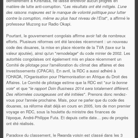
dernièrement à Kinshasa, ne laisse entrevoir aucun progrès en
matière de lutte anti-corruption. "
Les résultats ont été mitigés. L’une
des raisons majeures est le manque de volonté politique pour lutter
contre la corruption, même au plus haut niveau de l’Etat
", a affirmé le
professeur Muzong sur Radio Okapi.
Pourtant, le gouvernement congolais affirme avoir fait de nombreux
efforts. Plusieurs réformes ont été lancées récemment : un nouveau
code des douanes, la mise en place récente de la TVA (taxe sur la
valeur ajoutée), ainsi qu'un "
remodelage
" du code minier de 2002. Les
autorités congolaises ont également mis en place récemment un
Comité de pilotage pour l'amélioration du climat des affaires et des
investissements (CPACAI). En avril, la RDC a aussi adhéré à
l'OHADA, l'Organisation pour l'Harmonisation en Afrique du Droit des
Affaires. Le Comité de pilotage estime que la RDC est "
sur la bonne
voie
" et que "
le rapport Doin Business 2014 sera totalement différent.
Des réformées courageuses ont été initiées
". Prenons donc rendez-
vous pour l'année prochaine. Mais, pour ne parler que du code des
douanes, sa réforme était déjà en cours en 2005, lors de mon premier
voyage en RDC, sous la houlette du ministre des finances de
l'époque, André-Philippe Futa. Et depuis cette date… peu de progrès
ont été réalisés.
Paradoxe du classement, le Rwanda voisin est classé dans les 3