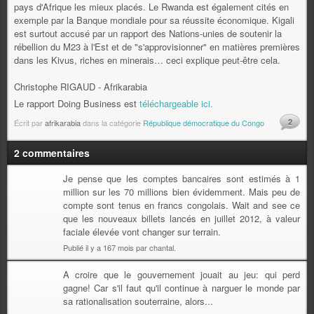
pays d'Afrique les mieux placés. Le Rwanda est également cités en
exemple par la Banque mondiale pour sa réussite économique. Kigali
est surtout accusé par un rapport des Nations-unies de soutenir la
rébellion du M23 à l'Est et de "s'approvisionner" en matières premières
dans les Kivus, riches en minerais… ceci explique peut-être cela.
Christophe RIGAUD - Afrikarabia
Le rapport Doing Business est
téléchargeable ici.
2
Écrit par
afrikarabia
dans la catégorie
République démocratique du Congo
2 commentaires
Je pense que les comptes bancaires sont estimés à 1
million sur les 70 millions bien évidemment. Mais peu de
compte sont tenus en francs congolais. Wait and see ce
que les nouveaux billets lancés en juillet 2012, à valeur
faciale élevée vont changer sur terrain.
Publié il y a 167 mois par chantal.
A croire que le gouvernement jouait au jeu: qui perd
gagne! Car s'il faut qu'il continue à narguer le monde par
sa rationalisation souterraine, alors...