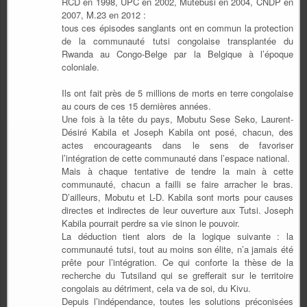
RCD en 1998, UPC en 2002, Mutebusi en 2004, CNDP en
2007, M.23 en 2012 :
tous ces épisodes sanglants ont en commun la protection
de la communauté tutsi congolaise transplantée du
Rwanda au Congo-Belge par la Belgique à l’époque
coloniale.
Ils ont fait près de 5 millions de morts en terre congolaise
au cours de ces 15 dernières années.
Une fois à la tête du pays, Mobutu Sese Seko, Laurent-
Désiré Kabila et Joseph Kabila ont posé, chacun, des
actes encourageants dans le sens de favoriser
l’intégration de cette communauté dans l’espace national.
Mais à chaque tentative de tendre la main à cette
communauté, chacun a failli se faire arracher le bras.
D’ailleurs, Mobutu et L-D. Kabila sont morts pour causes
directes et indirectes de leur ouverture aux Tutsi. Joseph
Kabila pourrait perdre sa vie sinon le pouvoir.
La déduction tient alors de la logique suivante : la
communauté tutsi, tout au moins son élite, n’a jamais été
prête pour l’intégration. Ce qui conforte la thèse de la
recherche du Tutsiland qui se grefferait sur le territoire
congolais au détriment, cela va de soi, du Kivu.
Depuis l’indépendance, toutes les solutions préconisées