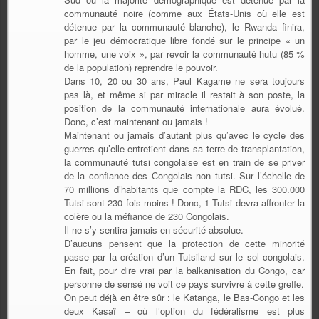
communauté noire (comme aux États-Unis où elle est
détenue par la communauté blanche), le Rwanda finira,
par le jeu démocratique libre fondé sur le principe « un
homme, une voix », par revoir la communauté hutu (85 %
de la population) reprendre le pouvoir.
Dans 10, 20 ou 30 ans, Paul Kagame ne sera toujours
pas là, et même si par miracle il restait à son poste, la
position de la communauté internationale aura évolué.
Donc, c’est maintenant ou jamais !
Maintenant ou jamais d’autant plus qu’avec le cycle des
guerres qu’elle entretient dans sa terre de transplantation,
la communauté tutsi congolaise est en train de se priver
de la confiance des Congolais non tutsi. Sur l’échelle de
70 millions d’habitants que compte la RDC, les 300.000
Tutsi sont 230 fois moins ! Donc, 1 Tutsi devra affronter la
colère ou la méfiance de 230 Congolais.
Il ne s’y sentira jamais en sécurité absolue.
D’aucuns pensent que la protection de cette minorité
passe par la création d’un Tutsiland sur le sol congolais.
En fait, pour dire vrai par la balkanisation du Congo, car
personne de sensé ne voit ce pays survivre à cette greffe.
On peut déjà en être sûr : le Katanga, le Bas-Congo et les
deux Kasaï – où l’option du fédéralisme est plus