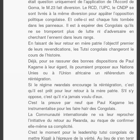
était question uniquement de l’application de l’Accord de
Goma, le M.23 fait diversion. Le RCD, l’UPC, le CNDP se
sont livrés à la même diversion pour appâter l’opposition
politique congolaise. Et celle-ci est chaque fois tombée
dans les panneaux. Il est à espérer des Congolais qu’ils
ne se tromperont plus de lutte ni d’adversaire en
cherchant l’ennemi dans leurs rangs.
En faisant de leur retour en mère patrie l’objectif premier
de leurs revendications, les Tutsi congolais changeront le
cours de l’histoire.
Déjà, pour se rassurer des bonnes dispositions de Paul
Kagame à leur égard, ils pourraient proposer aux Nations
Unies ou à l'Union africaine un référendum de
réintégration.
Si le régime rwandais encourage la réintégration, c’est
qu’il est prêt pour leur retour à la mère patrie. S'il s'y
oppose, c'est qu’il n’a jamais voulu d’eux.
C'est la preuve par neuf que Paul Kagame les
instrumentalise pour les faire haïr des Congolais.
La Communauté internationale ne va leur reprocher
l’initiative du retour au Rwanda, au risque de confirmer
elle-même sa complicité.
C'est le moment pour le leadership tutsi congolais de
mettre Kigali à l'épreuve de la vérité. Au lieu de s'en tenir