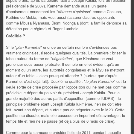
depuis 5 ans, après sa défaite face à Joseph Kabila, lors de l'élection
présidentielle de 2007). Kamerhe demande aussi un geste
d'apaisement concernant les "
détenus d'opinions
" comme Chalupa,
Kuthino ou Mokia, mais veut aussi rassurer d'autres opposants
comme Mbusa Nyamuisi, Diomi Ndongala (dont la famille dénonce sa
détention par le régime) et Roger Lumbala.
Crédible ?
Si le "
plan Kamerhe
" énonce un certain nombre d'évidences pas
vraiment originales, il recèle quelques qualités. La première : briser le
tabou autour du terme de "
négociation
", que Kinshasa ne veut
prononcer sous aucun prétexte. Il semble en effet évident qu'à un
moment ou un autre, les autorités congolaises et le M23 se mettront
autour d'un table… alors pourquoi attendre ? (surtout que d'après
Kamerhe, c'est déjà fait). Deuxième qualité : "
le plan Kamerhe
" est la
seule sortie de crise proposée par l'opposition qui ne met pas comme
préalable le départ du pouvoir du président Joseph Kabila. Pour la
grande majorité des autres partis d'opposition (comme l'UDPS) : le
principale problème étant Joseph Kabila lui-même, rien ne doit être
fait, avant son départ, et surtout pas de négocier avec le M23. Cette
position se discute, mais elle possède un important désavantage : le
temps file et rien ne se passe (et déjà plus de 6 mois de crise).
Comme pour la campagne présidentielle de 2011, pendant laquelle