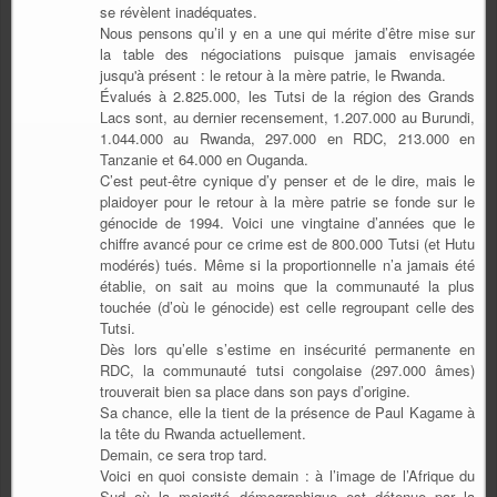
se révèlent inadéquates.
Nous pensons qu’il y en a une qui mérite d’être mise sur
la table des négociations puisque jamais envisagée
jusqu'à présent : le retour à la mère patrie, le Rwanda.
Évalués à 2.825.000, les Tutsi de la région des Grands
Lacs sont, au dernier recensement, 1.207.000 au Burundi,
1.044.000 au Rwanda, 297.000 en RDC, 213.000 en
Tanzanie et 64.000 en Ouganda.
C’est peut-être cynique d’y penser et de le dire, mais le
plaidoyer pour le retour à la mère patrie se fonde sur le
génocide de 1994. Voici une vingtaine d’années que le
chiffre avancé pour ce crime est de 800.000 Tutsi (et Hutu
modérés) tués. Même si la proportionnelle n’a jamais été
établie, on sait au moins que la communauté la plus
touchée (d’où le génocide) est celle regroupant celle des
Tutsi.
Dès lors qu’elle s’estime en insécurité permanente en
RDC, la communauté tutsi congolaise (297.000 âmes)
trouverait bien sa place dans son pays d’origine.
Sa chance, elle la tient de la présence de Paul Kagame à
la tête du Rwanda actuellement.
Demain, ce sera trop tard.
Voici en quoi consiste demain : à l’image de l’Afrique du
Sud où la majorité démographique est détenue par la