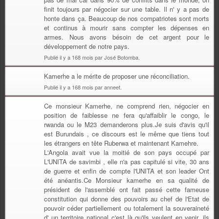
finit toujours par négocier sur une table. Il n' y a pas de
honte dans ça. Beaucoup de nos compatriotes sont morts
et continus à mourir sans compter les dépenses en
armes. Nous avons bésoin de cet argent pour le
développement de notre pays.
Publié il y a 168 mois par José Botomba.
Kamerhe a le mérite de proposer une réconciliation.
Publié il y a 168 mois par anneet.
Ce monsieur Kamerhe, ne comprend rien, négocier en
position de faiblesse ne fera qu'affaiblir le congo, le
rwanda ou le M23 demanderons plus.Je suis d'avis qu'il
est Burundais , ce discours est le même que tiens tout
les étrangers en tête Ruberwa et maintenant Kamehre.
L'Angola avait vue la moitié de son pays occupé par
L'UNITA de savimbi , elle n'a pas capitulé si vite, 30 ans
de guerre et enfin de compte l'UNITA et son leader Ont
été anéantis.Ce Monsieur kamerhe en sa qualité de
président de l'assemblé ont fait passé cette fameuse
constitution qui donne des pouvoirs au chef de l'Etat de
pouvoir céder partiellement ou totalement la souveraineté
d' un territoire national c'est là qu'ils veulent en venir, ils