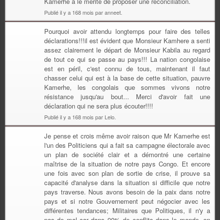
Kamerhe a le mérite de proposer une réconciliation.
Publié il y a 168 mois par anneet.
Pourquoi avoir attendu longtemps pour faire des telles
déclarations!!!il est évident que Monsieur Kamhere a senti
assez clairement le départ de Monsieur Kabila au regard
de tout ce qui se passe au pays!!! La nation congolaise
est en péril, c'est connu de tous, maintenant il faut
chasser celui qui est à la base de cette situation, pauvre
Kamerhe, les congolais que sommes vivons notre
résistance jusqu'au bout... Merci d'avoir fait une
déclaration qui ne sera plus écouter!!!!
Publié il y a 168 mois par Lelo.
Je pense et crois même avoir raison que Mr Kamerhe est
l'un des Politiciens qui a fait sa campagne électorale avec
un plan de société clair et a démontré une certaine
maîtrise de la situation de notre pays Congo. Et encore
une fois avec son plan de sortie de crise, il prouve sa
capacité d'analyse dans la situation si difficile que notre
pays traverse. Nous avons besoin de la paix dans notre
pays et si notre Gouvernement peut négocier avec les
différentes tendances; Militaires que Politiques, il n'y a
pas de mal car dans 90% de conflits dans le monde, on