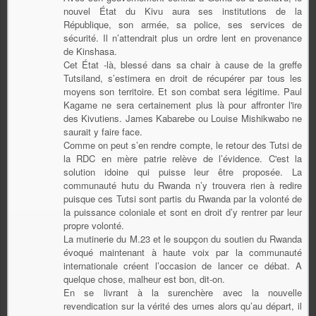
nouvel État du Kivu aura ses institutions de la
République, son armée, sa police, ses services de
sécurité. Il n’attendrait plus un ordre lent en provenance
de Kinshasa.
Cet État -là, blessé dans sa chair à cause de la greffe
Tutsiland, s’estimera en droit de récupérer par tous les
moyens son territoire. Et son combat sera légitime. Paul
Kagame ne sera certainement plus là pour affronter l'ire
des Kivutiens. James Kabarebe ou Louise Mishikwabo ne
saurait y faire face.
Comme on peut s’en rendre compte, le retour des Tutsi de
la RDC en mère patrie relève de l’évidence. C'est la
solution idoine qui puisse leur être proposée. La
communauté hutu du Rwanda n’y trouvera rien à redire
puisque ces Tutsi sont partis du Rwanda par la volonté de
la puissance coloniale et sont en droit d’y rentrer par leur
propre volonté.
La mutinerie du M.23 et le soupçon du soutien du Rwanda
évoqué maintenant à haute voix par la communauté
internationale créent l’occasion de lancer ce débat. A
quelque chose, malheur est bon, dit-on.
En se livrant à la surenchère avec la nouvelle
revendication sur la vérité des urnes alors qu’au départ, il