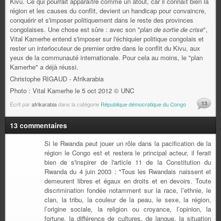
Kivu. Ce qui pourrait apparaître comme un atout, car il connaît bien la
région et les causes du conflit, devient un handicap pour convaincre,
conquérir et s'imposer politiquement dans le reste des provinces
congolaises. Une chose est sûre : avec son "
plan de sortie de crise
",
Vital Kamerhe entend s'imposer sur l'échiquier politique congolais et
rester un interlocuteur de premier ordre dans le conflit du Kivu, aux
yeux de la communauté internationale. Pour cela au moins, le "plan
Kamerhe" a déjà réussi.
Christophe RIGAUD - Afrikarabia
Photo : Vital Kamerhe le 5 oct 2012 © UNC
13
Écrit par
afrikarabia
dans la catégorie
République démocratique du Congo
13 commentaires
Si le Rwanda peut jouer un rôle dans la pacification de la
région le Congo est et restera le principal acteur, il ferait
bien de s'inspirer de l'article 11 de la Constitution du
Rwanda du 4 juin 2003 : "Tous les Rwandais naissent et
demeurent libres et égaux en droits et en devoirs. Toute
discrimination fondée notamment sur la race, l’ethnie, le
clan, la tribu, la couleur de la peau, le sexe, la région,
l’origine sociale, la religion ou croyance, l’opinion, la
fortune, la différence de cultures, de langue, la situation