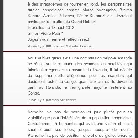
à des stratagèmes de tourner en rond, les personnalités
tutsies congolaises comme Moïse Nyarugabo, Bizima
Kahara, Azarias Ruberwa, Désiré Kamanzi etc. devraient
envisager la solution du Grand Retour.
Bruxelles, le 18 août 2012
Simon Pierre Péan"
Jugez vous même et refléchissez!!
Publié il y a 168 mois par Maliyetu Barnabé.
Vous oubliez qu'en 1910 une commission belgo-allemande
se réunit sur la situation des rwandais du nord-Kivu qui
faisaient allégeance au mwami du Rwanda, il fut décidé
de supprimer cette allégeance pour les rwandais qui
désiraient rester au Congo, quant aux autres ils devaient
partir au Rwanda; la très grande majorité restèrent au
Congo.
Publié il y a 168 mois par anneet.
Kamerhe n'a pas de position et joue plutôt pour sa
visibilité que pour l'intérêt réel de la population congolaise.
Contrairement à Lumumba qui avait une vision et s'est
sacrifié pour ses idées, jusqu'à accepter de mourir,
Kamerhe n'a pas de position, cherche sa gloire, cherche