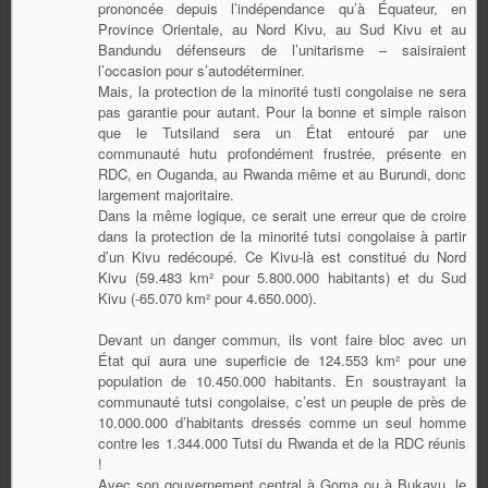
prononcée depuis l’indépendance qu’à Équateur, en
Province Orientale, au Nord Kivu, au Sud Kivu et au
Bandundu défenseurs de l’unitarisme – saisiraient
l’occasion pour s’autodéterminer.
Mais, la protection de la minorité tusti congolaise ne sera
pas garantie pour autant. Pour la bonne et simple raison
que le Tutsiland sera un État entouré par une
communauté hutu profondément frustrée, présente en
RDC, en Ouganda, au Rwanda même et au Burundi, donc
largement majoritaire.
Dans la même logique, ce serait une erreur que de croire
dans la protection de la minorité tutsi congolaise à partir
d’un Kivu redécoupé. Ce Kivu-là est constitué du Nord
Kivu (59.483 km² pour 5.800.000 habitants) et du Sud
Kivu (-65.070 km² pour 4.650.000).
Devant un danger commun, ils vont faire bloc avec un
État qui aura une superficie de 124.553 km² pour une
population de 10.450.000 habitants. En soustrayant la
communauté tutsi congolaise, c’est un peuple de près de
10.000.000 d’habitants dressés comme un seul homme
contre les 1.344.000 Tutsi du Rwanda et de la RDC réunis
!
Avec son gouvernement central à Goma ou à Bukavu, le