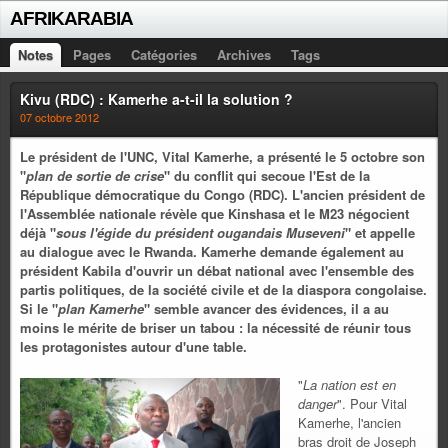
AFRIKARABIA
Notes
Pages
Catégories
Archives
Tags
Kivu (RDC) : Kamerhe a-t-il la solution ?
07 octobre 2012
Le président de l'UNC, Vital Kamerhe, a présenté le 5 octobre son
"
plan de sortie de crise
" du conflit qui secoue l'Est de la
République démocratique du Congo (RDC). L'ancien président de
l'Assemblée nationale révèle que Kinshasa et le M23 négocient
déjà "
sous l'égide du président ougandais Museveni
" et appelle
au dialogue avec le Rwanda. Kamerhe demande également au
président Kabila d'ouvrir un débat national avec l'ensemble des
partis politiques, de la société civile et de la diaspora congolaise.
Si le "
plan Kamerhe
" semble avancer des évidences, il a au
moins le mérite de briser un tabou : la nécessité de réunir tous
les protagonistes autour d'une table.
"
La nation est en
danger
". Pour Vital
Kamerhe, l'ancien
bras droit de Joseph