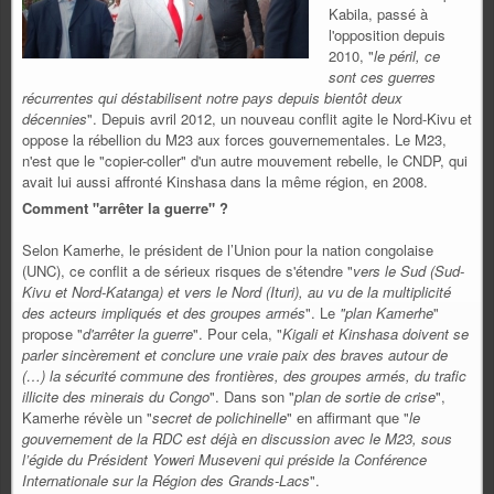
Kabila, passé à
l'opposition depuis
2010, "
le péril, ce
sont ces guerres
récurrentes qui déstabilisent notre pays depuis bientôt deux
décennies
". Depuis avril 2012, un nouveau conflit agite le Nord-Kivu et
oppose la rébellion du M23 aux forces gouvernementales. Le M23,
n'est que le "copier-coller" d'un autre mouvement rebelle, le CNDP, qui
avait lui aussi affronté Kinshasa dans la même région, en 2008.
Comment "arrêter la guerre" ?
Selon Kamerhe, le président de l’Union pour la nation congolaise
(UNC), ce conflit a de sérieux risques de s'étendre "
vers le Sud (Sud-
Kivu et Nord-Katanga) et vers le Nord (Ituri), au vu de la multiplicité
des acteurs impliqués et des groupes armés
". Le
"plan Kamerhe
"
propose "
d'arrêter la guerre
". Pour cela, "
Kigali et Kinshasa doivent se
parler sincèrement et conclure une vraie paix des braves autour de
(…) la sécurité commune des frontières, des groupes armés, du trafic
illicite des minerais du Congo
". Dans son "
plan de sortie de crise
",
Kamerhe révèle un "
secret de polichinelle
" en affirmant que "
le
gouvernement de la RDC est déjà en discussion avec le M23, sous
l’égide du Président Yoweri Museveni qui préside la Conférence
Internationale sur la Région des Grands-Lacs
".