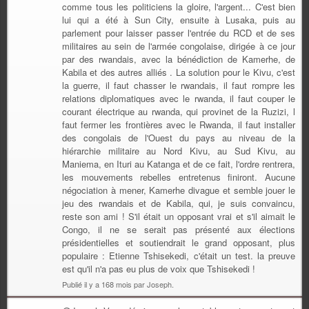
comme tous les politiciens la gloire, l'argent... C'est bien
lui qui a été à Sun City, ensuite à Lusaka, puis au
parlement pour laisser passer l'entrée du RCD et de ses
militaires au sein de l'armée congolaise, dirigée à ce jour
par des rwandais, avec la bénédiction de Kamerhe, de
Kabila et des autres alliés . La solution pour le Kivu, c'est
la guerre, il faut chasser le rwandais, il faut rompre les
relations diplomatiques avec le rwanda, il faut couper le
courant électrique au rwanda, qui provinet de la Ruzizi, l
faut fermer les frontières avec le Rwanda, il faut installer
des congolais de l'Ouest du pays au niveau de la
hiérarchie militaire au Nord Kivu, au Sud Kivu, au
Maniema, en Ituri au Katanga et de ce fait, l'ordre rentrera,
les mouvements rebelles entretenus finiront. Aucune
négociation à mener, Kamerhe divague et semble jouer le
jeu des rwandais et de Kabila, qui, je suis convaincu,
reste son ami ! S'il était un opposant vrai et s'il aimait le
Congo, il ne se serait pas présenté aux élections
présidentielles et soutiendrait le grand opposant, plus
populaire : Etienne Tshisekedi, c'était un test. la preuve
est qu'il n'a pas eu plus de voix que Tshisekedi !
Publié il y a 168 mois par Joseph.