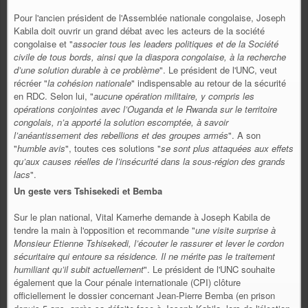
Pour l'ancien président de l'Assemblée nationale congolaise, Joseph
Kabila doit ouvrir un grand débat avec les acteurs de la société
congolaise et "
associer tous les leaders politiques et de la Société
civile de tous bords, ainsi que la diaspora congolaise, à la recherche
d’une solution durable à ce problème
". Le président de l'UNC, veut
récréer "
la cohésion nationale
" indispensable au retour de la sécurité
en RDC. Selon lui, "
aucune opération militaire, y compris les
opérations conjointes avec l’Ouganda et le Rwanda sur le territoire
congolais, n’a apporté la solution escomptée, à savoir
l’anéantissement des rebellions et des groupes armés
". A son
"
humble avis
", toutes ces solutions "
se sont plus attaquées aux effets
qu’aux causes réelles de l’insécurité dans la sous-région des grands
lacs
".
Un geste vers Tshisekedi et Bemba
Sur le plan national, Vital Kamerhe demande à Joseph Kabila de
tendre la main à l'opposition et recommande "
une visite surprise à
Monsieur Etienne Tshisekedi, l’écouter le rassurer et lever le cordon
sécuritaire qui entoure sa résidence. Il ne mérite pas le traitement
humiliant qu’il subit actuellement
". Le président de l'UNC souhaite
également que la Cour pénale internationale (CPI) clôture
officiellement le dossier concernant Jean-Pierre Bemba (en prison