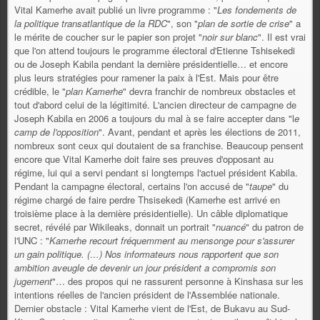
Vital Kamerhe avait publié un livre programme : "
Les fondements de
la politique transatlantique de la RDC
", son "
plan de sortie de crise
" a
le mérite de coucher sur le papier son projet "
noir sur blanc
". Il est vrai
que l'on attend toujours le programme électoral d'Etienne Tshisekedi
ou de Joseph Kabila pendant la dernière présidentielle… et encore
plus leurs stratégies pour ramener la paix à l'Est. Mais pour être
crédible, le "
plan Kamerhe
" devra franchir de nombreux obstacles et
tout d'abord celui de la légitimité. L'ancien directeur de campagne de
Joseph Kabila en 2006 a toujours du mal à se faire accepter dans "l
e
camp de l'opposition
". Avant, pendant et après les élections de 2011,
nombreux sont ceux qui doutaient de sa franchise. Beaucoup pensent
encore que Vital Kamerhe doit faire ses preuves d'opposant au
régime, lui qui a servi pendant si longtemps l'actuel président Kabila.
Pendant la campagne électoral, certains l'on accusé de "
taupe
" du
régime chargé de faire perdre Thsisekedi (Kamerhe est arrivé en
troisième place à la dernière présidentielle). Un câble diplomatique
secret, révélé par Wikileaks, donnait un portrait "
nuancé
" du patron de
l'UNC : "
Kamerhe recourt fréquemment au mensonge pour s'assurer
un gain politique. (…) Nos informateurs nous rapportent que son
ambition aveugle de devenir un jour président a compromis son
jugement
"… des propos qui ne rassurent personne à Kinshasa sur les
intentions réelles de l'ancien président de l'Assemblée nationale.
Dernier obstacle : Vital Kamerhe vient de l'Est, de Bukavu au Sud-