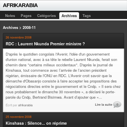
AFRIKARABIA
Notes
Pages
Catégories
Archives
Tags
Archives > 2008-11
26 novembre 2008
RDC : Laurent Nkunda Premier ministre ?
D'après le quotidien congolais l'Avenir, l'idée d'un gouvernement
d'union national, avec à sa tête le rebelle Laurent Nkunda, ferait son
chemin dans "certains milieux occidentaux". D'après le journal de
Kinshasa, tout commence avec l’arrivée de l’ancien président
nigérian, émissaire de l'ONU en RDC. L'Avenir croit savoir que la
démarche d'Obasanjo consiste à faire accepter les propositions des
négociations directes entre le gouvernement et le Cndp. « Il sera chez
nous probablement le dimanche 30 novembre », a déclaré le porte-
parole du Cndp, Bertrand Bisimwa. Avant d’ajouter que «...
Lire la suite
0
Écrit par
afrikarabia
25 novembre 2008
Kinshasa : Silence... on réprime