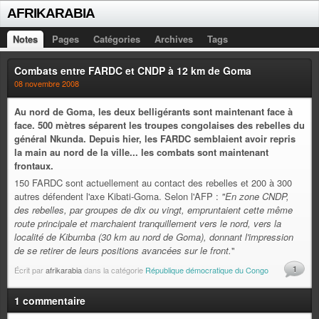
AFRIKARABIA
Notes
Pages
Catégories
Archives
Tags
Combats entre FARDC et CNDP à 12 km de Goma
08 novembre 2008
Au nord de Goma, les deux belligérants sont maintenant face à
face. 500 mètres séparent les troupes congolaises des rebelles du
général Nkunda. Depuis hier, les FARDC semblaient avoir repris
la main au nord de la ville... les combats sont maintenant
frontaux.
150 FARDC sont actuellement au contact des rebelles et 200 à 300
autres défendent l'axe Kibati-Goma. Selon l'AFP :
"En zone CNDP,
des rebelles, par groupes de dix ou vingt, empruntaient cette même
route principale et marchaient tranquillement vers le nord, vers la
localité de Kibumba (30 km au nord de Goma), donnant l'impression
de se retirer de leurs positions avancées sur le front.
"
1
Écrit par
afrikarabia
dans la catégorie
République démocratique du Congo
1 commentaire