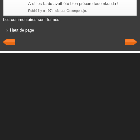
A ci les fardc avait été bien prépare face nkunda !
Publié il y a 197 mois par Gmongendjo.
Les commentaires sont fermés.
> Haut de page