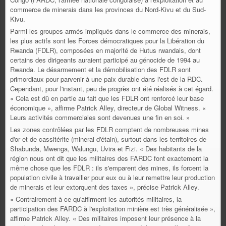
commerce de minerais dans les provinces du Nord-Kivu et du Sud-
Kivu.
Parmi les groupes armés impliqués dans le commerce des minerais,
les plus actifs sont les Forces démocratiques pour la Libération du
Rwanda (FDLR), composées en majorité de Hutus rwandais, dont
certains des dirigeants auraient participé au génocide de 1994 au
Rwanda. Le désarmement et la démobilisation des FDLR sont
primordiaux pour parvenir à une paix durable dans l'est de la RDC.
Cependant, pour l'instant, peu de progrès ont été réalisés à cet égard.
« Cela est dû en partie au fait que les FDLR ont renforcé leur base
économique », affirme Patrick Alley, directeur de Global Witness. «
Leurs activités commerciales sont devenues une fin en soi. »
Les zones contrôlées par les FDLR comptent de nombreuses mines
d'or et de cassitérite (minerai d'étain), surtout dans les territoires de
Shabunda, Mwenga, Walungu, Uvira et Fizi. « Des habitants de la
région nous ont dit que les militaires des FARDC font exactement la
même chose que les FDLR : ils s'emparent des mines, ils forcent la
population civile à travailler pour eux ou à leur remettre leur production
de minerais et leur extorquent des taxes », précise Patrick Alley.
« Contrairement à ce qu'affirment les autorités militaires, la
participation des FARDC à l'exploitation minière est très généralisée »,
affirme Patrick Alley. « Des militaires imposent leur présence à la