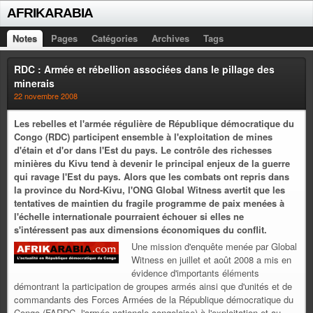
AFRIKARABIA
Notes
Pages
Catégories
Archives
Tags
RDC : Armée et rébellion associées dans le pillage des
minerais
22 novembre 2008
Les rebelles et l'armée régulière de République démocratique du
Congo (RDC) participent ensemble à l'exploitation de mines
d'étain et d'or dans l'Est du pays. Le contrôle des richesses
minières du Kivu tend à devenir le principal enjeux de la guerre
qui ravage l'Est du pays. Alors que les combats ont repris dans
la province du Nord-Kivu, l'ONG Global Witness avertit que les
tentatives de maintien du fragile programme de paix menées à
l'échelle internationale pourraient échouer si elles ne
s'intéressent pas aux dimensions économiques du conflit.
Une mission d'enquête menée par Global
Witness en juillet et août 2008 a mis en
évidence d'importants éléments
démontrant la participation de groupes armés ainsi que d'unités et de
commandants des Forces Armées de la République démocratique du
Congo (FARDC, l'armée nationale congolaise) à l'exploitation et au