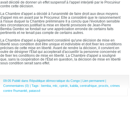
avait décidé de donner un effet suspensif à l'appel interjeté par le Procureur
contre cette décision.
La Chambre d'appel a décidé à l'unanimité de faire droit aux deux moyens
d'appel mis en avant par le Procureur. Elle a considéré que le raisonnement
à l'issue duquel la Chambre préliminaire II a conclu que l'évolution sensible
des circonstances justifiait la mise en liberté provisoire de Jean-Pierre
Bemba Gombo se fondait sur une appréciation erronée de certains faits
pertinents et ne tenait pas compte de certains autres.
La Chambre d'appel a également considéré qu'une décision de mise en
liberté sous condition doit être unique et indivisible et doit fixer les conditions
précises de cette mise en liberté. Avant de rendre la décision, il convient en
outre de désigner l'État qui accepterait d'accueillir la personne concernée et
de fixer les conditions de mise en liberté. La Chambre d'appel a souligné
que, sans la coopération de l'État en question, la décision de mise en liberté
sous condition serait sans effet.
09:05 Publié dans
République démocratique du Congo
|
Lien permanent
|
Commentaires (0)
| Tags :
bemba
,
mlc
,
cpirdc
,
kabila
,
centrafrique
,
procés
,
crimes
contre l'humanité
,
patassé