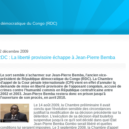
ue démocratique du Congo (RDC)
2 décembre 2009
DC : La liberté provisoire échappe à Jean-Pierre Bemba
Le sort semble s'acharmer sur Jean-Pierre Bemba, l'ancien vice-
président de République démocratique du Congo (RDC). La Chambre
d'appel de la Cour pénale internationale (CPI) vient en effet d'annuler la
demande de mise en liberté provisoire de l'opposant congolais, accusé de
crimes contre l'humanité commis en République centrafricaine entre
2002 et 2003. Jean-Pierre Bemba restera donc en prison jusqu'à
l'ouverture de son procès, en avril 2010.
Le 14 août 2009, la Chambre préliminaire II avait
conclu que l'évolution sensible des circonstances
justifiait la modification de sa décision précédente sur la
détention. L'exécution de sa décision était toutefois
suspendue jusqu'à ce qu'il soit décidé dans quel État
Jean-Pierre Bemba Gombo serait libéré et quelles
conditions lui seraient imposées. Le 3 septembre 2008, la Chambre d'appel