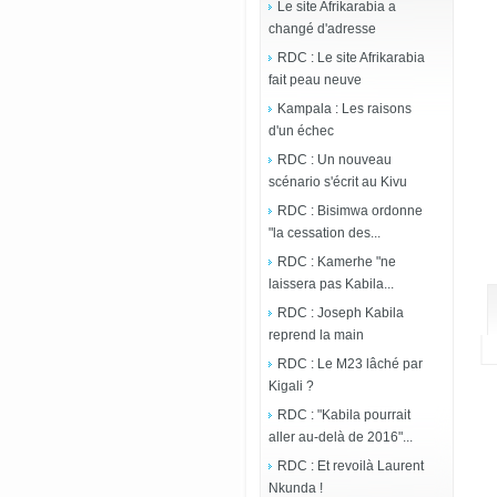
Le site Afrikarabia a
changé d'adresse
RDC : Le site Afrikarabia
fait peau neuve
Kampala : Les raisons
d'un échec
RDC : Un nouveau
scénario s'écrit au Kivu
RDC : Bisimwa ordonne
"la cessation des...
RDC : Kamerhe "ne
laissera pas Kabila...
RDC : Joseph Kabila
reprend la main
RDC : Le M23 lâché par
Kigali ?
RDC : "Kabila pourrait
aller au-delà de 2016"...
RDC : Et revoilà Laurent
Nkunda !