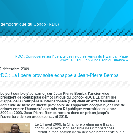
ue démocratique du Congo (RDC)
« RDC : Controverse sur l'identité des réfugiés venus du Rwanda
|
Page
d'accueil
|
RDC : Nkunda sort du silence »
2 décembre 2009
DC : La liberté provisoire échappe à Jean-Pierre Bemba
Le sort semble s'acharmer sur Jean-Pierre Bemba, l'ancien vice-
président de République démocratique du Congo (RDC). La Chambre
d'appel de la Cour pénale internationale (CPI) vient en effet d'annuler la
demande de mise en liberté provisoire de l'opposant congolais, accusé de
crimes contre l'humanité commis en République centrafricaine entre
2002 et 2003. Jean-Pierre Bemba restera donc en prison jusqu'à
l'ouverture de son procès, en avril 2010.
Le 14 août 2009, la Chambre préliminaire II avait
conclu que l'évolution sensible des circonstances
justifiait la modification de sa décision précédente sur la