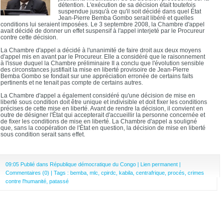
détention. L'exécution de sa décision était toutefois
suspendue jusqu'à ce qu'il soit décidé dans quel État
Jean-Pierre Bemba Gombo serait libéré et quelles
conditions lui seraient imposées. Le 3 septembre 2008, la Chambre d'appel
avait décidé de donner un effet suspensif à l'appel interjeté par le Procureur
contre cette décision.
La Chambre d'appel a décidé à l'unanimité de faire droit aux deux moyens
d'appel mis en avant par le Procureur. Elle a considéré que le raisonnement
à l'issue duquel la Chambre préliminaire II a conclu que l'évolution sensible
des circonstances justifiait la mise en liberté provisoire de Jean-Pierre
Bemba Gombo se fondait sur une appréciation erronée de certains faits
pertinents et ne tenait pas compte de certains autres.
La Chambre d'appel a également considéré qu'une décision de mise en
liberté sous condition doit être unique et indivisible et doit fixer les conditions
précises de cette mise en liberté. Avant de rendre la décision, il convient en
outre de désigner l'État qui accepterait d'accueillir la personne concernée et
de fixer les conditions de mise en liberté. La Chambre d'appel a souligné
que, sans la coopération de l'État en question, la décision de mise en liberté
sous condition serait sans effet.
09:05 Publié dans
République démocratique du Congo
|
Lien permanent
|
Commentaires (0)
| Tags :
bemba
,
mlc
,
cpirdc
,
kabila
,
centrafrique
,
procés
,
crimes
contre l'humanité
,
patassé