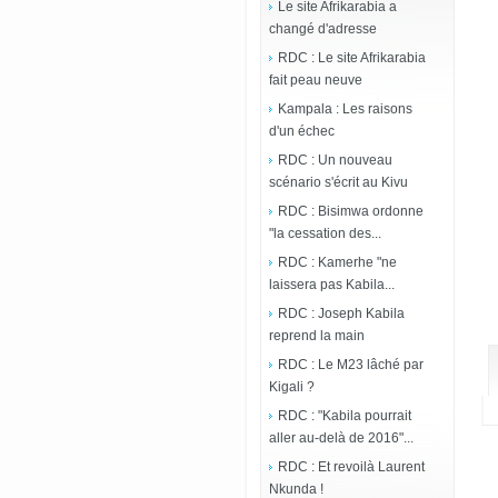
Le site Afrikarabia a
changé d'adresse
RDC : Le site Afrikarabia
fait peau neuve
Kampala : Les raisons
d'un échec
RDC : Un nouveau
scénario s'écrit au Kivu
RDC : Bisimwa ordonne
"la cessation des...
RDC : Kamerhe "ne
laissera pas Kabila...
RDC : Joseph Kabila
reprend la main
RDC : Le M23 lâché par
Kigali ?
RDC : "Kabila pourrait
aller au-delà de 2016"...
RDC : Et revoilà Laurent
Nkunda !