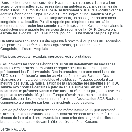
Dans les heures qui ont suivi, des Rwandais catalogués « Tutsi » à leur
faciès ont été insultés et agressés dans un autobus et dans des rames de
métro. Dans un autobus de la RATP se trouvaient plusieurs avocats rwandais
dont le Bâtonnier de Kigali Me Aloïs Rutadungwa et Me Donatien Mucyo.
Entendant qu’ils discutaient en kinyarwanda, un passager apparemment
congolais les a insultés. Puis il a appelé par téléphone ses amis à le
rejoindre « pour régler leur compte à ces Tutsis ». Les Rwandais ont alerté le
conducteur qui a appelé les services de sécurité de la RATP. Ceux-ci ont
escorté les avocats jusqu’à leur hôtel pour qu’ils ne soient pas pris à partie.
Un autre avocat rwandais a été agressé à proximité du parvis du Trocadéro.
Les policiers ont arrêté ses deux agresseurs, qui seraient pour l’un
Congolais, et l’autre, Angolais.
Plusieurs avocats rwandais menacés, voire brutalisés
Ces incidents ne sont pas étonnants au vu du déferlement de messages
haineux ces derniers jours visant le régime de Paul Kagame et plus
précisément les Tutsi rwandais. Des internautes, apparemment issus de
RDC, sont allés jusqu’à appeler au viol de femmes au Rwanda. Des
chansons en lingala sont audibles et visibles sur Youtube, appelant au
meurtre des Tutsi. La radicalisation de la campagne présidentielle en RDC
semble avoir poussé certains à jeter de l’huile sur le feu, en accusant
notamment le président Kabila d’être tutsi. Du côté de Kigali, on accuse les
opposants rwandais réfugié sen Europe d’avoir instrumentalisé des
Congolais pour les pousser en première ligne. L’association SOS Racisme a
commencé à enquêter sur tous les incidents et agressions.
Lors de précédentes manifestations de même nature le 12 juin dernier à
Chicago, des manifestants congolais avaient reconnu avoir touché 10 dollars
chacun de la part « d’amis rwandais » pour crier des slogans hostiles et
brandir des pancartes devant l’hôtel où résidait Paul Kagame.
Serge RAUQUE