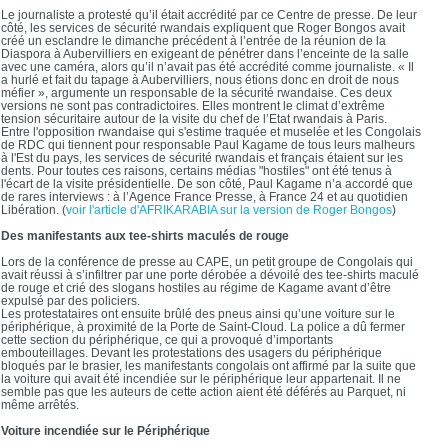
Le journaliste a protesté qu’il était accrédité par ce Centre de presse. De leur
côté, les services de sécurité rwandais expliquent que Roger Bongos avait
créé un esclandre le dimanche précédent à l’entrée de la réunion de la
Diaspora à Aubervilliers en exigeant de pénétrer dans l’enceinte de la salle
avec une caméra, alors qu’il n’avait pas été accrédité comme journaliste. « Il
a hurlé et fait du tapage à Aubervilliers, nous étions donc en droit de nous
méfier », argumente un responsable de la sécurité rwandaise. Ces deux
versions ne sont pas contradictoires. Elles montrent le climat d’extrême
tension sécuritaire autour de la visite du chef de l’Etat rwandais à Paris.
Entre l'opposition rwandaise qui s'estime traquée et muselée et les Congolais
de RDC qui tiennent pour responsable Paul Kagame de tous leurs malheurs
à l'Est du pays, les services de sécurité rwandais et français étaient sur les
dents. Pour toutes ces raisons, certains médias "hostiles" ont été tenus à
l'écart de la visite présidentielle. De son côté, Paul Kagame n’a accordé que
de rares interviews : à l’Agence France Presse, à France 24 et au quotidien
Libération. (
voir l'article d'AFRIKARABIA sur la version de Roger Bongos
)
Des manifestants aux tee-shirts maculés de rouge
Lors de la conférence de presse au CAPE, un petit groupe de Congolais qui
avait réussi à s’infiltrer par une porte dérobée a dévoilé des tee-shirts maculé
de rouge et crié des slogans hostiles au régime de Kagame avant d’être
expulsé par des policiers.
Les protestataires ont ensuite brûlé des pneus ainsi qu’une voiture sur le
périphérique, à proximité de la Porte de Saint-Cloud. La police a dû fermer
cette section du périphérique, ce qui a provoqué d’importants
embouteillages. Devant les protestations des usagers du périphérique
bloqués par le brasier, les manifestants congolais ont affirmé par la suite que
la voiture qui avait été incendiée sur le périphérique leur appartenait. Il ne
semble pas que les auteurs de cette action aient été déférés au Parquet, ni
même arrêtés.
Voiture incendiée sur le Périphérique