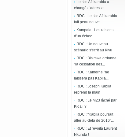
Le site Afrikarabia a
changé d'adresse
RDC : Le site Afrikarabia
fait peau neuve
Kampala : Les raisons
d'un échec
RDC : Un nouveau
scénario s'écrit au Kivu
RDC : Bisimwa ordonne
"la cessation des...
RDC : Kamerhe "ne
laissera pas Kabila...
RDC : Joseph Kabila
reprend la main
RDC : Le M23 lâché par
Kigali ?
RDC : "Kabila pourrait
aller au-delà de 2016"...
RDC : Et revoilà Laurent
Nkunda !