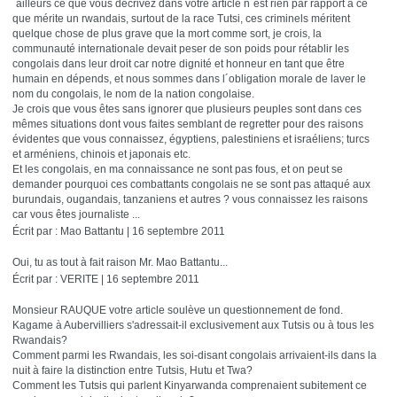
´ailleurs ce que vous décrivez dans votre article n´est rien par rapport à ce
que mérite un rwandais, surtout de la race Tutsi, ces criminels méritent
quelque chose de plus grave que la mort comme sort, je crois, la
communauté internationale devait peser de son poids pour rétablir les
congolais dans leur droit car notre dignité et honneur en tant que être
humain en dépends, et nous sommes dans l´obligation morale de laver le
nom du congolais, le nom de la nation congolaise.
Je crois que vous êtes sans ignorer que plusieurs peuples sont dans ces
mêmes situations dont vous faites semblant de regretter pour des raisons
évidentes que vous connaissez, égyptiens, palestiniens et israéliens; turcs
et arméniens, chinois et japonais etc.
Et les congolais, en ma connaissance ne sont pas fous, et on peut se
demander pourquoi ces combattants congolais ne se sont pas attaqué aux
burundais, ougandais, tanzaniens et autres ? vous connaissez les raisons
car vous êtes journaliste ...
Écrit par : Mao Battantu | 16 septembre 2011
Oui, tu as tout à fait raison Mr. Mao Battantu...
Écrit par : VERITE | 16 septembre 2011
Monsieur RAUQUE votre article soulève un questionnement de fond.
Kagame à Aubervilliers s'adressait-il exclusivement aux Tutsis ou à tous les
Rwandais?
Comment parmi les Rwandais, les soi-disant congolais arrivaient-ils dans la
nuit à faire la distinction entre Tutsis, Hutu et Twa?
Comment les Tutsis qui parlent Kinyarwanda comprenaient subitement ce