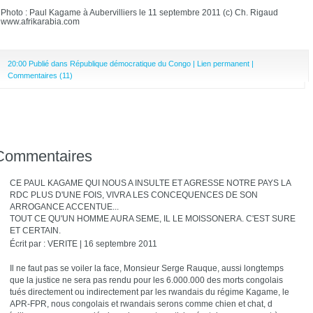
Photo : Paul Kagame à Aubervilliers le 11 septembre 2011 (c) Ch. Rigaud
www.afrikarabia.com
20:00 Publié dans
République démocratique du Congo
|
Lien permanent
|
Commentaires (11)
Commentaires
CE PAUL KAGAME QUI NOUS A INSULTE ET AGRESSE NOTRE PAYS LA
RDC PLUS D'UNE FOIS, VIVRA LES CONCEQUENCES DE SON
ARROGANCE ACCENTUE...
TOUT CE QU'UN HOMME AURA SEME, IL LE MOISSONERA. C'EST SURE
ET CERTAIN.
Écrit par : VERITE | 16 septembre 2011
Il ne faut pas se voiler la face, Monsieur Serge Rauque, aussi longtemps
que la justice ne sera pas rendu pour les 6.000.000 des morts congolais
tués directement ou indirectement par les rwandais du régime Kagame, le
APR-FPR, nous congolais et rwandais serons comme chien et chat, d