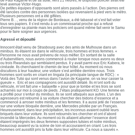
de Paul Kagame et de sa suite, vers 21 heures, le dispositif policier avait été
levé avenue Victor-Hugo.
De petites équipes d’opposants sont alors passés à l’action. Des pierres ont
été lancées contre des personnes isolées qui revenaient à pied vers le métro.
Plusieurs personnes ont a été giflées.
Pierre B…, venu de la région de Bordeaux, a été tabassé et s’est fait voler
tous ses papiers. Il s’est rendu à un commissariat proche qui a refusé
d'enregistrer sa plainte mais les policiers ont quand même fait venir le Samu
pour le faire soigner aux urgences.
Agressé et dépouillé
Innocent était venu de Strasbourg avec des amis de Mulhouse dans un
minibus. Ils étaient six dans le véhicule, trois hommes et trois femmes. «
Personne ne nous avait prévenu de nous méfier. En sortant de la salle
d’Aubervilliers, nous avons commencé à rouler lorsque nous avons vu deux
ou trois Rwandais qui semblaient perdus. Il y avait parmi eux Eric Kabera, le
cinéaste. Ils cherchaient le chemin de leur hôtel. Au moment où nous
discutions à leur hauteur, une voiture s’est arrêtée derrière nous. Trois
hommes sont sortis en criant en lingala (la principale langue de RDC) : «
Voilà des Tutsi qui sont venus dans l’avion de Kagame, on va leur casser la
gueule ». Eric et ses compagnons ont aussitôt détalé. Ils m’ont sorti du
véhicule, m’ont fait une « balayette » pour que je tombe et les trois se sont
acharnés sur moi à coups de pieds. J’étais pratiquement KO. Une femme en
a profité pour s’enfuir du minibus. Ils se sont attaqués aux autres. L’un des
agresseurs est retourné à sa voiture chercher des bidons d’essence et a
commencé à arroser notre minibus et les femmes. Il a aussi jeté de l’essence
sur une voiture bloquée derrière, une Mercedes pilotée par un Français.
Heureusement, dans leur précipitation, les inconnus avaient oublié leurs
briquets dans leur voiture. Ils sont retournés les chercher et ont d’abord
incendié la Mercedes. Au moment où ils allaient allumer l’essence dont
étaient imprégnés les deux femmes supposées tutsies et notre minibus,
beaucoup avaient vu la scène de loin et accouraient en criant. Les trois
hommes ont aussitôt pris la fuite dans leur véhicule. Ca nous a sauvés ».