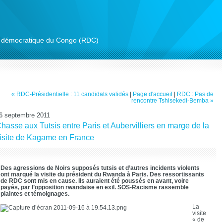
ue démocratique du Congo (RDC)
« RDC-Présidentielle : 11 candidats validés
|
Page d'accueil
|
RDC : Pas de
rencontre Tshisekedi-Bemba »
6 septembre 2011
hasse aux Tutsis entre Paris et Aubervilliers en marge de la
isite de Kagame en France
Des agressions de Noirs supposés tutsis et d’autres incidents violents
ont marqué la visite du président du Rwanda à Paris. Des ressortissants
de RDC sont mis en cause. Ils auraient été poussés en avant, voire
payés, par l’opposition rwandaise en exil. SOS-Racisme rassemble
plaintes et témoignages.
La
visite
« de