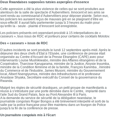
Deux Rwandaises supposées tutsies aspergées d’essence
Cette agression a été la plus violence de celles qui se sont produites aux
alentours de la salle de spectacle d’Aubervilliers. Innocent et ses amis se
sont rendu au commissariat d’Aubervilliers pour déposer plainte. Selon eux,
les policiers les auraient reçus de mauvais gré en se plaignant d’être en
sous-effectif. Il aurait fallu parlementer jusqu’à 3 heures du matin pour
qu’enfin la - seule - plainte d’Innocent soit enregistrée.
Les policiers présents ont cependant procédé à 15 interpellations de «
casseurs », tous issus de RDC et porteurs pour certains de cocktails Molotov.
Des « casseurs » issus de RDC
D’autres incidents se sont produits le lundi 12 septembre après-midi. Après le
déjeuner des deux chefs d’Etat à l’Elysée, une conférence de presse était
organisée au Centre d'Accueil de la Presse Etrangère (CAPE) avec pour
intervenants Louise Mushikiwabo, ministre des Affaires étrangères et de la
Coopération, Tharcisse Karugarama, ministre de la Justice, Aloysie Inyumba,
ministre de la Condition féminine et de la famille, François Kanimba , ministre
du Commerce et de l'Industrie, James Musoni, ministre du Gouvernement
local, Albert Nsengiyumva, ministre des Infrastructures et le professeur
Anastase Shyaka, Secrétaire exécutif du Conseil de la gouvernance du
Rwanda.
Malgré les règles de sécurité drastiques, un petit groupe de manifestants a
réussi à s’introduire par une porte dérobée dans le Centre, implanté dans
l'aile Sud du Grand Palais, face au Pont Alexandre III à Paris.
A la demande du service de sécurité de la délégation rwandaise, le
journaliste congolais Roger Bongos a été brièvement interpellé et sorti de la
salle par la police française pour être maintenu dans un fourgon de Police
jusqu'à la fin de la conférence de presse.
Un journaliste congolais mis à l’écart