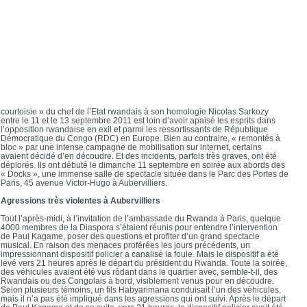
courtoisie » du chef de l’Etat rwandais à son homologie Nicolas Sarkozy
entre le 11 et le 13 septembre 2011 est loin d’avoir apaisé les esprits dans
l’opposition rwandaise en exil et parmi les ressortissants de République
Démocratique du Congo (RDC) en Europe. Bien au contraire, « remontés à
bloc » par une intense campagne de mobilisation sur internet, certains
avaient décidé d’en découdre. Et des incidents, parfois très graves, ont été
déplorés. Ils ont débuté le dimanche 11 septembre en soirée aux abords des
« Docks », une immense salle de spectacle située dans le Parc des Portes de
Paris, 45 avenue Victor-Hugo à Aubervilliers.
Agressions très violentes à Aubervilliers
Tout l’après-midi, à l’invitation de l’ambassade du Rwanda à Paris, quelque
4000 membres de la Diaspora s’étaient réunis pour entendre l’intervention
de Paul Kagame, poser des questions et profiter d’un grand spectacle
musical. En raison des menaces proférées les jours précédents, un
impressionnant dispositif policier a canalisé la foule. Mais le dispositif a été
levé vers 21 heures après le départ du président du Rwanda. Toute la soirée,
des véhicules avaient été vus rôdant dans le quartier avec, semble-t-il, des
Rwandais ou des Congolais à bord, visiblement venus pour en découdre.
Selon plusieurs témoins, un fils Habyarimana conduisait l’un des véhicules,
mais il n’a pas été impliqué dans les agressions qui ont suivi. Après le départ