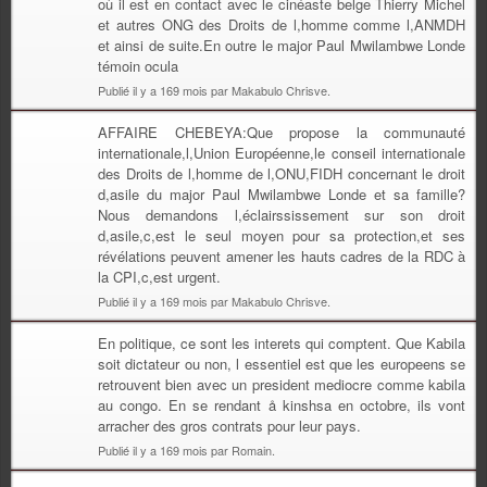
où il est en contact avec le cinéaste belge Thierry Michel
et autres ONG des Droits de l,homme comme l,ANMDH
et ainsi de suite.En outre le major Paul Mwilambwe Londe
témoin ocula
Publié il y a 169 mois par Makabulo Chrisve.
AFFAIRE CHEBEYA:Que propose la communauté
internationale,l,Union Européenne,le conseil internationale
des Droits de l,homme de l,ONU,FIDH concernant le droit
d,asile du major Paul Mwilambwe Londe et sa famille?
Nous demandons l,éclairssissement sur son droit
d,asile,c,est le seul moyen pour sa protection,et ses
révélations peuvent amener les hauts cadres de la RDC à
la CPI,c,est urgent.
Publié il y a 169 mois par Makabulo Chrisve.
En politique, ce sont les interets qui comptent. Que Kabila
soit dictateur ou non, l essentiel est que les europeens se
retrouvent bien avec un president mediocre comme kabila
au congo. En se rendant å kinshsa en octobre, ils vont
arracher des gros contrats pour leur pays.
Publié il y a 169 mois par Romain.