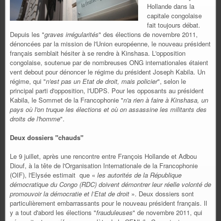
Hollande dans la
capitale congolaise
fait toujours débat.
Depuis les "
graves irrégularités
" des élections de novembre 2011,
dénoncées par la mission de l'Union européenne, le nouveau président
français semblait hésiter à se rendre à Kinshasa. L'opposition
congolaise, soutenue par de nombreuses ONG internationales étaient
vent debout pour dénoncer le régime du président Joseph Kabila. Un
régime, qui "
n'est pas un Etat de droit, mais policier
", selon le
principal parti d'opposition, l'UDPS. Pour les opposants au président
Kabila, le Sommet de la Francophonie "
n'a rien à faire à Kinshasa, un
pays où l'on truque les élections et où on assassine les militants des
droits de l'homme
".
Deux dossiers "chauds"
Le 9 juillet, après une rencontre entre François Hollande et Adbou
Diouf, à la tête de l'Organisation Internationale de la Francophonie
(OIF), l'Elysée estimait que «
les autorités de la République
démocratique du Congo (RDC) doivent démontrer leur réelle volonté de
promouvoir la démocratie et l’Etat de droit
». Deux dossiers sont
particulièrement embarrassants pour le nouveau président français. Il
y a tout d'abord les élections "
frauduleuses
" de novembre 2011, qui