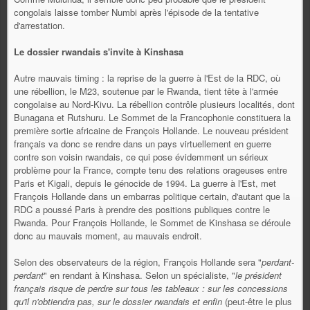
congolais laisse tomber Numbi après l'épisode de la tentative
d'arrestation.
Le dossier rwandais s'invite à Kinshasa
Autre mauvais timing : la reprise de la guerre à l'Est de la RDC, où
une rébellion, le M23, soutenue par le Rwanda, tient tête à l'armée
congolaise au Nord-Kivu. La rébellion contrôle plusieurs localités, dont
Bunagana et Rutshuru. Le Sommet de la Francophonie constituera la
première sortie africaine de François Hollande. Le nouveau président
français va donc se rendre dans un pays virtuellement en guerre
contre son voisin rwandais, ce qui pose évidemment un sérieux
problème pour la France, compte tenu des relations orageuses entre
Paris et Kigali, depuis le génocide de 1994. La guerre à l'Est, met
François Hollande dans un embarras politique certain, d'autant que la
RDC a poussé Paris à prendre des positions publiques contre le
Rwanda. Pour François Hollande, le Sommet de Kinshasa se déroule
donc au mauvais moment, au mauvais endroit.
Selon des observateurs de la région, François Hollande sera "
perdant-
perdant
" en rendant à Kinshasa. Selon un spécialiste, "
le président
français risque de perdre sur tous les tableaux : sur les concessions
qu'il n'obtiendra pas, sur le dossier rwandais et enfin
(peut-être le plus