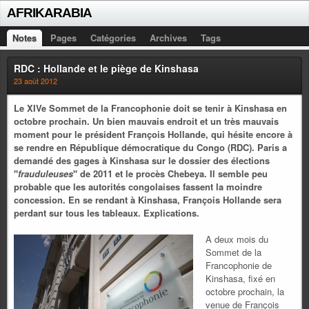
AFRIKARABIA
Notes
Pages
Catégories
Archives
Tags
RDC : Hollande et le piège de Kinshasa
23 août 2012
Le XIVe Sommet de la Francophonie doit se tenir à Kinshasa en
octobre prochain. Un bien mauvais endroit et un très mauvais
moment pour le président François Hollande, qui hésite encore à
se rendre en République démocratique du Congo (RDC). Paris a
demandé des gages à Kinshasa sur le dossier des élections
"
frauduleuses
" de 2011 et le procès Chebeya. Il semble peu
probable que les autorités congolaises fassent la moindre
concession. En se rendant à Kinshasa, François Hollande sera
perdant sur tous les tableaux. Explications.
A deux mois du
Sommet de la
Francophonie de
Kinshasa, fixé en
octobre prochain, la
venue de François