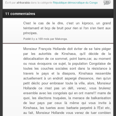
11
Écrit par
afrikarabia
dans la catégorie
République démocratique du Congo
11 commentaires
C'est le cas de le dire, c'est un kiproco, un grand
teintamard et bcp de bruit pour rien si l'on s'en tient aux
principes.
Publié il y a 169 mois par Makonga.
Monsieur François Hollande doit éviter de se faire piéger
par les autorités de Kinshasa, qu'il décide de la
délocalisation de ce sommet, point barre,car, au moment
ou nous évoquons ce sujet, la population Congolaise de
toutes les couches sociales sont dans la résistance à
travers le pays et la diaspora, Kinshasa ressemble
actuellement à un endroit aspergé d'essence, rien qu'un
petit déclic pour embraser toute la ville, alors, Monsieur
Hollande ce n'est pas un défi, venez, vous brulerez
ensemble avec les congolais qui en ont marre!!! marre de
quoi, les élections truquées, la menace de balkanisation
de leur pays par ceux là même qui vous invite à
Kinshasa, les tueries avec barbarie perpetré à l'Est etc,
au fait, Monsieur Hollande vous venez de tuer combien