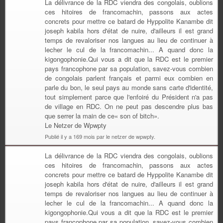
La délivrance de la RDC viendra des congolais, oublions
ces hitoires de francomachin, passons aux actes
concrets pour mettre ce batard de Hyppolite Kanambe dit
joseph kabila hors d'état de nuire, d'ailleurs il est grand
temps de revaloriser nos langues au lieu de continuer à
lecher le cul de la francomachin... A quand donc la
kigongophonie.Qui vous a dit que la RDC est le premier
pays francophone par sa population, savez-vous combien
de congolais parlent français et parmi eux combien en
parle du bon, le seul pays au monde sans carte d'identité,
tout simplement parce que l'enfoiré du Président n'a pas
de village en RDC. On ne peut pas descendre plus bas
que serrer la main de ce« son of bitch».
Le Netzer de Wpwpty
Publié il y a 169 mois par le netzer de wpwpty.
La délivrance de la RDC viendra des congolais, oublions
ces hitoires de francomachin, passons aux actes
concrets pour mettre ce batard de Hyppolite Kanambe dit
joseph kabila hors d'état de nuire, d'ailleurs il est grand
temps de revaloriser nos langues au lieu de continuer à
lecher le cul de la francomachin... A quand donc la
kigongophonie.Qui vous a dit que la RDC est le premier
pays francophone par sa population, savez-vous combien