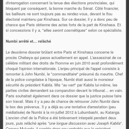
d'interrogation concernant la tenue des élections provinciales, qui
bloquent par conséquent, la bonne marche du Sénat. Côté financier,
les bailleurs ne sont toujours pas au rendez-vous, devant le flou
électoral maintenu par Kinshasa. Sur ce dossier, il y a donc peu de
chance que Paris obtienne des actes forts de la part de Kinshasa. Et
si concessions il y a, "
elles seront cosmétiques
" selon ce spécialiste.
Numbi arrêté et… relâché
Le deuxième dossier brûlant entre Paris et Kinshasa concerne le
procès Chebeya qui passe actuellement en appel. L'assassinat de ce
célèbre militant des droits de l'homme en juin 2010 avait profondément
choqué l'opinion internationale. L'enjeu principal de l'appel consiste à
remonter à John Numbi, le "
commanditaire
" présumé du meurtre. Chef
de la police congolaise à l'époque, Numbi était aussi le monsieur
sécurité du président Kabila. Mis "
au vert
" par Kabila lui-même, les
parties civiles demandent sa comparution devant le tribunal… en vain.
Paris souhaitait également dans ce dossier que la justice puisse faire
son travail. Mais il y a peu de chance de retrouver John Numbi dans
le box des prévenus. Il y a déjà eu une tentative d'arrestation (peu
médiatisée) de Numbi à la mi-juillet 2012 à Lubumbashi, au Katanga.
L'ancien chef de la Police a été brièvement interpelé pendant deux
jours, puis relâché après
"une longue discussion avec Joseph Kabila
".
Comme Mulunda, il semble donc peu probable que le président