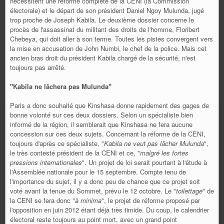
nécessitent une réforme complète de la CENI (la Commission
électorale) et le départ de son président Daniel Ngoy Mulunda, jugé
trop proche de Joseph Kabila. Le deuxième dossier concerne le
procès de l'assassinat du militant des droits de l'homme, Floribert
Chebeya, qui doit aller à son terme. Toutes les pistes convergent vers
la mise en accusation de John Numbi, le chef de la police. Mais cet
ancien bras droit du président Kabila chargé de la sécurité, n'est
toujours pas arrêté.
"Kabila ne lâchera pas Mulunda"
Paris a donc souhaité que Kinshasa donne rapidement des gages de
bonne volonté sur ces deux dossiers. Selon un spécialiste bien
informé de la région, il semblerait que Kinshasa ne fera aucune
concession sur ces deux sujets. Concernant la réforme de la CENI,
toujours d'après ce spécialiste, "
Kabila ne veut pas lâcher Mulunda
",
le très contesté président de la CENI et ce, "
malgré les fortes
pressions internationales
". Un projet de loi serait pourtant à l'étude à
l'Assemblée nationale pour le 15 septembre. Compte tenu de
l'importance du sujet, il y a donc peu de chance que ce projet soit
voté avant la tenue du Sommet, prévu le 12 octobre. Le "
toilettage
" de
la CENI se fera donc "
à minima
", le projet de réforme proposé par
l'opposition en juin 2012 étant déjà très timide. Du coup, le calendrier
électoral reste toujours au point mort, avec un grand point