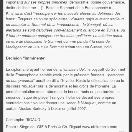
important)
sur ses propres principes
(démocratie, bonne gouvernance,
droits de l'homme… )". Faire le Sommet de la Francophonie à
Kinshasa, c'est "
récompenser les mauvais élèves au détriment des
bons
". Toujours selon ce spécialiste, "
d'autres pays auraient d'ailleurs
pu accueillir le Sommet de la Francophonie : le Sénégal, où les
élections se sont déroulées convenablement ou encore en Tunisie, où
il faut au contraire appuyer une transition politique. La solution aurait
pu être de délocaliser le Sommet comme pendant la crise de
Madagascar en 2010
" (le Sommet s'était tenu en Suisse, ndlr).
Décision "imminente
"
La diplomatie ayant horreur de la "
chaise vide
", le boycott du Sommet
de la Francophonie semble exclu par le président français, "
personne
ne comprendrait
" aurait-on dit à l'Elysée. Reste la délocalisation ou le
discours "
musclé
" sur la démocratie et les droits de l'homme. La
première solution serait sûrement la bonne, mais un peu tardive, la
seconde risque de placer François Hollande devant ses propres
contradictions : vouloir donner une "
leçon à l'Afrique
", comme un
certain Nicolas Sarkozy à Dakar en juillet 2007.
Christophe RIGAUD
Photo : Siège de l'OIF à Paris © Ch. Rigaud www.afrikarabia.com