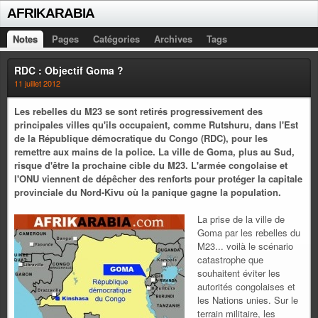
AFRIKARABIA
Notes
Pages
Catégories
Archives
Tags
RDC : Objectif Goma ?
11 juillet 2012
Les rebelles du M23 se sont retirés progressivement des
principales villes qu'ils occupaient, comme Rutshuru, dans l'Est
de la République démocratique du Congo (RDC), pour les
remettre aux mains de la police. La ville de Goma, plus au Sud,
risque d'être la prochaine cible du M23. L'armée congolaise et
l'ONU viennent de dépêcher des renforts pour protéger la capitale
provinciale du Nord-Kivu où la panique gagne la population.
La prise de la ville de
Goma par les rebelles du
M23... voilà le scénario
catastrophe que
souhaitent éviter les
autorités congolaises et
les Nations unies. Sur le
terrain militaire, les