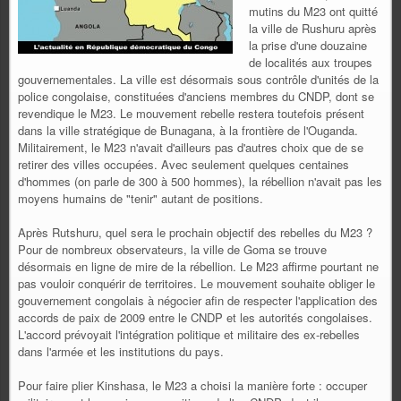
mutins du M23 ont quitté
la ville de Rushuru après
la prise d'une douzaine
de localités aux troupes
gouvernementales. La ville est désormais sous contrôle d'unités de la
police congolaise, constituées d'anciens membres du CNDP, dont se
revendique le M23. Le mouvement rebelle restera toutefois présent
dans la ville stratégique de Bunagana, à la frontière de l'Ouganda.
Militairement, le M23 n'avait d'ailleurs pas d'autres choix que de se
retirer des villes occupées. Avec seulement quelques centaines
d'hommes (on parle de 300 à 500 hommes), la rébellion n'avait pas les
moyens humains de "tenir" autant de positions.
Après Rutshuru, quel sera le prochain objectif des rebelles du M23 ?
Pour de nombreux observateurs, la ville de Goma se trouve
désormais en ligne de mire de la rébellion. Le M23 affirme pourtant ne
pas vouloir conquérir de territoires. Le mouvement souhaite obliger le
gouvernement congolais à négocier afin de respecter l'application des
accords de paix de 2009 entre le CNDP et les autorités congolaises.
L'accord prévoyait l'intégration politique et militaire des ex-rebelles
dans l'armée et les institutions du pays.
Pour faire plier Kinshasa, le M23 a choisi la manière forte : occuper