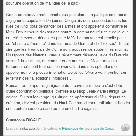
pour une opération de maintien de la paix).
Goma se retrouve maintenant sous pression et la panique commence
à gagner la population De jeunes Congolais sont descendus dans les
rues ce lundi pour demander des armes et ont appeler à combattre le
M23. Des rumeurs d'exactions contre la communauté tutsie de la ville
ont été relevés et dénoncés par le M23. Le mouvement rebelle parle
de "chasse à l'homme" dans les rues de Goma et de "blessés". Il faut
dire que les Rwandais de Goma sont accusés de soutenir les mutins.
Un rapport des Nations unies a récemment dénoncé l'aide du Rwanda
voisin à la rébellion, en homme et en armes. Le M23 a toujours
fortement démenti tout soutien rwandais dans ses opérations et
appelle même la presse internationale et les ONG à venir vérifier sur
le terrain ces "allégations infondées".
Pendant ce temps, l'organigrame du mouvement rebelle s'est doté
d'une coordination politique, confiée à Bishop Jean-Marie Runiga. Le
colonel Sultani Makenga, qui dirige les opérations du M23 depuis sa
création, devient président du Haut Commandement militaire et tiendra
une conférence de presse ce mercredi à Bunagana.
Christophe RIGAUD
3
Écrit par
afrikarabia
dans la catégorie
République démocratique du Congo