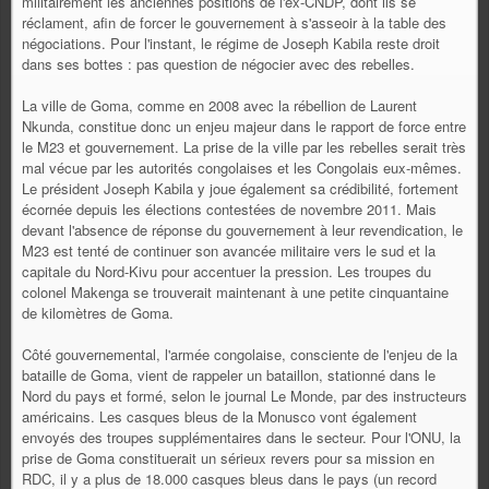
militairement les anciennes positions de l'ex-CNDP, dont ils se
réclament, afin de forcer le gouvernement à s'asseoir à la table des
négociations. Pour l'instant, le régime de Joseph Kabila reste droit
dans ses bottes : pas question de négocier avec des rebelles.
La ville de Goma, comme en 2008 avec la rébellion de Laurent
Nkunda, constitue donc un enjeu majeur dans le rapport de force entre
le M23 et gouvernement. La prise de la ville par les rebelles serait très
mal vécue par les autorités congolaises et les Congolais eux-mêmes.
Le président Joseph Kabila y joue également sa crédibilité, fortement
écornée depuis les élections contestées de novembre 2011. Mais
devant l'absence de réponse du gouvernement à leur revendication, le
M23 est tenté de continuer son avancée militaire vers le sud et la
capitale du Nord-Kivu pour accentuer la pression. Les troupes du
colonel Makenga se trouverait maintenant à une petite cinquantaine
de kilomètres de Goma.
Côté gouvernemental, l'armée congolaise, consciente de l'enjeu de la
bataille de Goma, vient de rappeler un bataillon, stationné dans le
Nord du pays et formé, selon le journal Le Monde, par des instructeurs
américains. Les casques bleus de la Monusco vont également
envoyés des troupes supplémentaires dans le secteur. Pour l'ONU, la
prise de Goma constituerait un sérieux revers pour sa mission en
RDC, il y a plus de 18.000 casques bleus dans le pays (un record