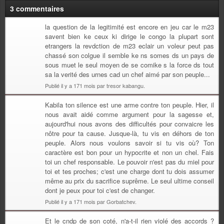
3 commentaires
la question de la legitimité est encore en jeu car le m23
savent bien ke ceux ki dirige le congo la plupart sont
etrangers la revdction de m23 eclair un voleur peut pas
chassé son colgue il semble ke ns somes ds un pays de
sous muet le seul moyen de se comike s la force ds tout
sa la verité des urnes cad un chef aimé par son peuple...
Publié il y a 171 mois par tresor kabangu.
Kabila ton silence est une arme contre ton peuple. Hier, il
nous avait aidé comme argument pour la sagesse et,
aujourd'hui nous avons des difficultés pour convaicre les
nôtre pour ta cause. Jusque-là, tu vis en déhors de ton
peuple. Alors nous voulons savoir si tu vis où? Ton
caractère est bon pour un hypocrite et non un chel. Fais
toi un chef responsable. Le pouvoir n'est pas du miel pour
toi et tes proches; c'est une charge dont tu dois assumer
même au prix du sacrifice suprême. Le seul ultime conseil
dont je peux pour toi c'est de changer.
Publié il y a 171 mois par Gorbatchev.
Et le cndp de son coté, n'a-t-il rien violé des accords ?