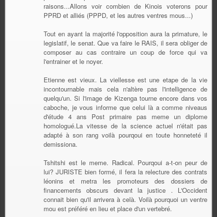
raisons...Allons voir combien de Kinois voterons pour
PPRD et alliés (PPPD, et les autres ventres mous...)
Tout en ayant la majorité l'opposition aura la primature, le
legislatif, le senat. Que va faire le RAIS, il sera obliger de
composer au cas contraire un coup de force qui va
l'entrainer et le noyer.
Etienne est vieux. La viellesse est une etape de la vie
incontournable mais cela n'altère pas l'intelligence de
quelqu'un. Si l'image de Kizenga tourne encore dans vos
caboche, je vous informe que celui là a comme niveaus
d'étude 4 ans Post primaire pas meme un diplome
homologué.La vitesse de la science actuel n'était pas
adapté à son rang voilà pourqoui en toute honneteté il
demissiona.
Tshitshi est le meme. Radical. Pourqoui a-t-on peur de
lui? JURISTE bien formé, il fera la relecture des contrats
léonins et metra les promoteurs des dossiers de
financements obscurs devant la justice . L'Occident
connait bien qu'il arrivera à celà. Voilà pourquoi un ventre
mou est préféré en lieu et place d'un vertebré.