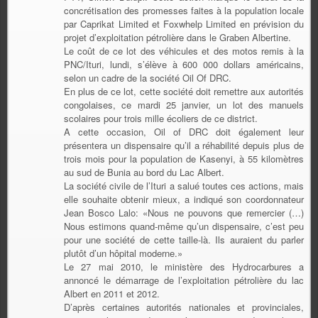
concrétisation des promesses faites à la population locale
par Caprikat Limited et Foxwhelp Limited en prévision du
projet d’exploitation pétrolière dans le Graben Albertine.
Le coût de ce lot des véhicules et des motos remis à la
PNC/Ituri, lundi, s’élève à 600 000 dollars américains,
selon un cadre de la société Oil Of DRC.
En plus de ce lot, cette société doit remettre aux autorités
congolaises, ce mardi 25 janvier, un lot des manuels
scolaires pour trois mille écoliers de ce district.
A cette occasion, Oil of DRC doit également leur
présentera un dispensaire qu’il a réhabilité depuis plus de
trois mois pour la population de Kasenyi, à 55 kilomètres
au sud de Bunia au bord du Lac Albert.
La société civile de l’Ituri a salué toutes ces actions, mais
elle souhaite obtenir mieux, a indiqué son coordonnateur
Jean Bosco Lalo: «Nous ne pouvons que remercier (…)
Nous estimons quand-même qu’un dispensaire, c’est peu
pour une société de cette taille-là. Ils auraient du parler
plutôt d’un hôpital moderne.»
Le 27 mai 2010, le ministère des Hydrocarbures a
annoncé le démarrage de l’exploitation pétrolière du lac
Albert en 2011 et 2012.
D’après certaines autorités nationales et provinciales,