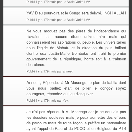
Publié il y a 179 mois par La Vraie Verité LVV.
YAV Dieu pourvoira et le Congo sera delivré. INCH ALLAH
Publié il y a 179 mois par La Vraie Verité LVV.
Ne vous moquez pas des pères de l'indépendance qui
n'avaient fait aucune étude universitaire mais qui
connaisseient les aspirations du peuple. Les universitaires
sous l'égide de Mobutu et la direction du plus brillant
d'entre eux Justin-Marie Bomboko ont trahi le premier
gouvernement de la république, honte soit à la trahison
des clercs.
Publié il y a 179 mois par anneet.
Anneet , Répondez à Mr Masengo, le plan de kabila dont
vous nous parliez était de piller le congo? soyez
courageux, répondez au lieu d'esquiver.
Publié il y a 179 mois par Yav.
Je n'ai pas répondu à M. Masengo car je ne connais pas
les dossiers soulevés mais je peux admettre des erreurs
de parcours mais de toute façon je préfère un nationaliste
ayant l'appui du Palu et du PCCO et en Belgique du PTB