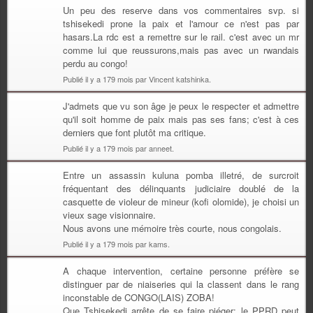
Un peu des reserve dans vos commentaires svp. si
tshisekedi prone la paix et l'amour ce n'est pas par
hasars.La rdc est a remettre sur le rail. c'est avec un mr
comme lui que reussurons,mais pas avec un rwandais
perdu au congo!
Publié il y a 179 mois par Vincent katshinka.
J'admets que vu son âge je peux le respecter et admettre
qu'il soit homme de paix mais pas ses fans; c'est à ces
derniers que font plutôt ma critique.
Publié il y a 179 mois par anneet.
Entre un assassin kuluna pomba illetré, de surcroit
fréquentant des délinquants judiciaire doublé de la
casquette de violeur de mineur (kofi olomide), je choisi un
vieux sage visionnaire.
Nous avons une mémoire très courte, nous congolais.
Publié il y a 179 mois par kams.
A chaque intervention, certaine personne préfère se
distinguer par de niaiseries qui la classent dans le rang
inconstable de CONGO(LAIS) ZOBA!
Que Tshisekedi arrête de se faire piéger: le PPRD peut