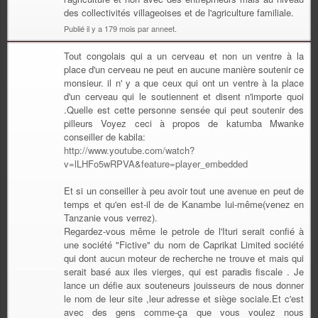
des collectivités villageoises et de l'agriculture familiale.
Publié il y a 179 mois par anneet.
Tout congolais qui a un cerveau et non un ventre à la
place d'un cerveau ne peut en aucune manière soutenir ce
monsieur. il n' y a que ceux qui ont un ventre à la place
d'un cerveau qui le soutiennent et disent n'importe quoi
.Quelle est cette personne sensée qui peut soutenir des
pilleurs Voyez ceci à propos de katumba Mwanke
conseiller de kabila:
http://www.youtube.com/watch?
v=lLHFo5wRPVA&feature=player_embedded
Et si un conseiller à peu avoir tout une avenue en peut de
temps et qu'en est-il de de Kanambe lui-même(venez en
Tanzanie vous verrez).
Regardez-vous même le petrole de l'Ituri serait confié à
une société "Fictive" du nom de Caprikat Limited société
qui dont aucun moteur de recherche ne trouve et mais qui
serait basé aux iles vierges, qui est paradis fiscale . Je
lance un défie aux souteneurs jouisseurs de nous donner
le nom de leur site ,leur adresse et siège sociale.Et c'est
avec des gens comme-ça que vous voulez nous