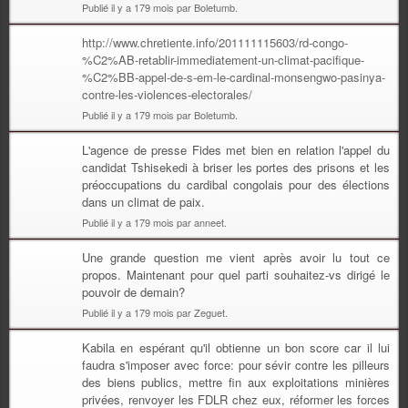
Publié il y a 179 mois par Boletumb.
http://www.chretiente.info/201111115603/rd-congo-
%C2%AB-retablir-immediatement-un-climat-pacifique-
%C2%BB-appel-de-s-em-le-cardinal-monsengwo-pasinya-
contre-les-violences-electorales/
Publié il y a 179 mois par Boletumb.
L'agence de presse Fides met bien en relation l'appel du
candidat Tshisekedi à briser les portes des prisons et les
préoccupations du cardibal congolais pour des élections
dans un climat de paix.
Publié il y a 179 mois par anneet.
Une grande question me vient après avoir lu tout ce
propos. Maintenant pour quel parti souhaitez-vs dirigé le
pouvoir de demain?
Publié il y a 179 mois par Zeguet.
Kabila en espérant qu'il obtienne un bon score car il lui
faudra s'imposer avec force: pour sévir contre les pilleurs
des biens publics, mettre fin aux exploitations minières
privées, renvoyer les FDLR chez eux, réformer les forces