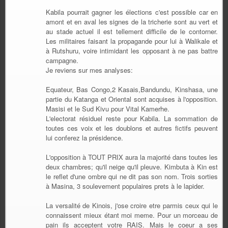
Kabila pourrait gagner les élections c'est possible car en
amont et en aval les signes de la tricherie sont au vert et
au stade actuel il est tellement difficile de le contorner.
Les militaires faisant la propagande pour lui à Walikale et
à Rutshuru, voire intimidant les opposant à ne pas battre
campagne.
Je reviens sur mes analyses:
Equateur, Bas Congo,2 Kasais,Bandundu, Kinshasa, une
partie du Katanga et Oriental sont acquises à l'opposition.
Masisi et le Sud Kivu pour Vital Kamerhe.
L'electorat résiduel reste pour Kabila. La sommation de
toutes ces voix et les doublons et autres fictifs peuvent
lui conferez la présidence.
L'opposition à TOUT PRIX aura la majorité dans toutes les
deux chambres; qu'il neige qu'il pleuve. Kimbuta à Kin est
le reflet d'une ombre qui ne dit pas son nom. Trois sorties
à Masina, 3 soulevement populaires prets à le lapider.
La versalité de Kinois, j'ose croire etre parmis ceux qui le
connaissent mieux étant moi meme. Pour un morceau de
pain ils acceptent votre RAIS. Mais le coeur a ses