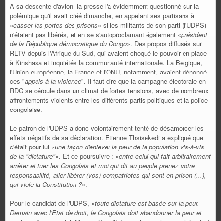
A sa descente d'avion, la presse l'a évidemment questionné sur la
polémique qu'il avait créé dimanche, en appelant ses partisans à
«
casser les portes des prisons
» si les militants de son parti (l'UDPS)
n'étaient pas libérés, et en se s'autoproclamant également «
président
de la République démocratique du Congo
». Des propos diffusés sur
RLTV depuis l'Afrique du Sud, qui avaient choqué le pouvoir en place
à Kinshasa et inquiétés la communauté internationale. La Belgique,
l'Union européenne, la France et l'ONU, notamment, avaient dénoncé
ces "
appels à la violence
". Il faut dire que la campagne électorale en
RDC se déroule dans un climat de fortes tensions, avec de nombreux
affrontements violents entre les différents partis politiques et la police
congolaise.
Le patron de l'UDPS a donc volontairement tenté de désamorcer les
effets négatifs de sa déclaration. Etienne Thsisekedi a expliqué que
c'était pour lui «
une façon d'enlever la peur de la population vis-à-vis
de la "dictature"
». Et de poursuivre : «
entre celui qui fait arbitrairement
arrêter et tuer les Congolais et moi qui dit au peuple prenez votre
responsabilité, aller libérer (vos) compatriotes qui sont en prison (...),
qui viole la Constitution ?
».
Pour le candidat de l'UDPS, «
toute dictature est basée sur la peur.
Demain avec l'Etat de droit, le Congolais doit abandonner la peur et