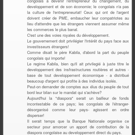
congolais à devenir l'entrepreneur du changement, du
developpement et de son économie; le congolais n'a pas
la culture de l'entrepreneuriat! Ceux qui ont de l'argent
doivent créer de PME, embaucher leur compatriotes au
lieu d'attendre que les étrangers viennent assumer même
les commerces le plus banal.
C'est une des voies royales du développement.
Le gouvernement doit privilégier l'intérêt du pays face aux
investisseurs étrangers!
Comme disait le père Kabila, d'abord la part du peuple
congolais qui importe!
Le regime Kabila, bien qu'il ait privilegié à juste titre le
developpement des insfrastructures routières et autres -
base de tout developpement économique - a distribué
beaucoup d'argent qui profite à des individus isolés.
Peut-on demander de comptes aux élus du peuple de tout
bord leur bilan sur le mandat qui s'achève?
Aujourd'hui la "diaspora" serait un bailleur de fonds
incontestable de ce pays; les congolais de l'étranger-
désorganisé comme leur pays- agissent en ordre
disperser!
Il serait temps que la Banque Nationale organise ce
secteur pour amorcer un apport de contribution de la
diaspora congolaise au developpement direct du pays.