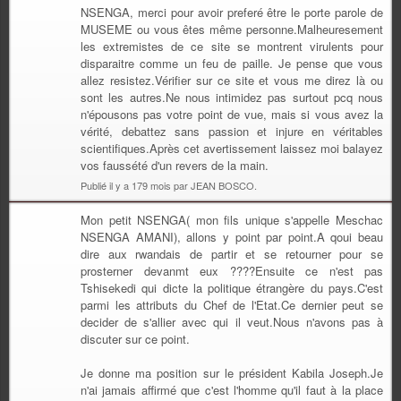
NSENGA, merci pour avoir preferé être le porte parole de
MUSEME ou vous êtes même personne.Malheuresement
les extremistes de ce site se montrent virulents pour
disparaitre comme un feu de paille. Je pense que vous
allez resistez.Vérifier sur ce site et vous me direz là ou
sont les autres.Ne nous intimidez pas surtout pcq nous
n'épousons pas votre point de vue, mais si vous avez la
vérité, debattez sans passion et injure en véritables
scientifiques.Après cet avertissement laissez moi balayez
vos faussété d'un revers de la main.
Publié il y a 179 mois par JEAN BOSCO.
Mon petit NSENGA( mon fils unique s'appelle Meschac
NSENGA AMANI), allons y point par point.A qoui beau
dire aux rwandais de partir et se retourner pour se
prosterner devanmt eux ????Ensuite ce n'est pas
Tshisekedi qui dicte la politique étrangère du pays.C'est
parmi les attributs du Chef de l'Etat.Ce dernier peut se
decider de s'allier avec qui il veut.Nous n'avons pas à
discuter sur ce point.
Je donne ma position sur le président Kabila Joseph.Je
n'ai jamais affirmé que c'est l'homme qu'il faut à la place