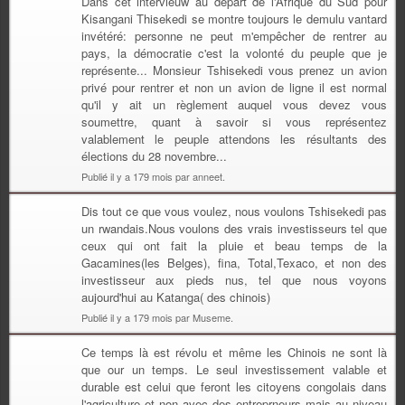
Dans cet intervieuw au départ de l'Afrique du Sud pour
Kisangani Thisekedi se montre toujours le demulu vantard
invétéré: personne ne peut m'empêcher de rentrer au
pays, la démocratie c'est la volonté du peuple que je
représente... Monsieur Tshisekedi vous prenez un avion
privé pour rentrer et non un avion de ligne il est normal
qu'il y ait un règlement auquel vous devez vous
soumettre, quant à savoir si vous représentez
valablement le peuple attendons les résultants des
élections du 28 novembre...
Publié il y a 179 mois par anneet.
Dis tout ce que vous voulez, nous voulons Tshisekedi pas
un rwandais.Nous voulons des vrais investisseurs tel que
ceux qui ont fait la pluie et beau temps de la
Gacamines(les Belges), fina, Total,Texaco, et non des
investisseur aux pieds nus, tel que nous voyons
aujourd'hui au Katanga( des chinois)
Publié il y a 179 mois par Museme.
Ce temps là est révolu et même les Chinois ne sont là
que our un temps. Le seul investissement valable et
durable est celui que feront les citoyens congolais dans
l'agriculture et non avec des entreprneurs mais au niveau