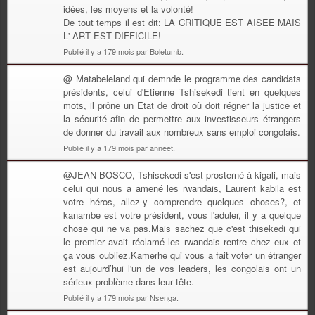
idées, les moyens et la volonté!
De tout temps il est dit: LA CRITIQUE EST AISEE MAIS
L' ART EST DIFFICILE!
Publié il y a 179 mois par Boletumb.
@ Matabeleland qui demnde le programme des candidats
présidents, celui d'Etienne Tshisekedi tient en quelques
mots, il prône un Etat de droit où doit régner la justice et
la sécurité afin de permettre aux investisseurs étrangers
de donner du travail aux nombreux sans emploi congolais.
Publié il y a 179 mois par anneet.
@JEAN BOSCO, Tshisekedi s'est prosterné à kigali, mais
celui qui nous a amené les rwandais, Laurent kabila est
votre héros, allez-y comprendre quelques choses?, et
kanambe est votre président, vous l'aduler, il y a quelque
chose qui ne va pas.Mais sachez que c'est thisekedi qui
le premier avait réclamé les rwandais rentre chez eux et
ça vous oubliez.Kamerhe qui vous a fait voter un étranger
est aujourd’hui l'un de vos leaders, les congolais ont un
sérieux problème dans leur tête.
Publié il y a 179 mois par Nsenga.