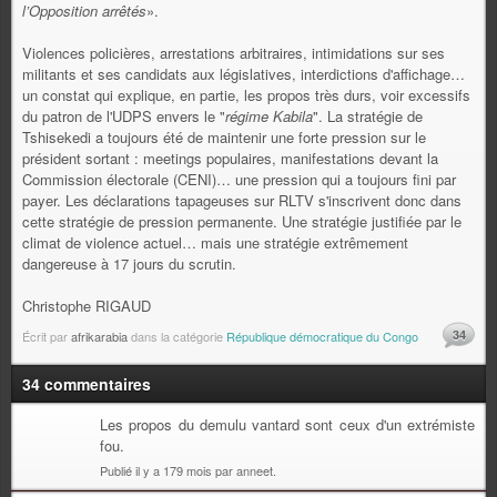
l’Opposition arrêtés
».
Violences policières, arrestations arbitraires, intimidations sur ses
militants et ses candidats aux législatives, interdictions d'affichage…
un constat qui explique, en partie, les propos très durs, voir excessifs
du patron de l'UDPS envers le "
régime Kabila
". La stratégie de
Tshisekedi a toujours été de maintenir une forte pression sur le
président sortant : meetings populaires, manifestations devant la
Commission électorale (CENI)… une pression qui a toujours fini par
payer. Les déclarations tapageuses sur RLTV s'inscrivent donc dans
cette stratégie de pression permanente. Une stratégie justifiée par le
climat de violence actuel… mais une stratégie extrêmement
dangereuse à 17 jours du scrutin.
Christophe RIGAUD
34
Écrit par
afrikarabia
dans la catégorie
République démocratique du Congo
34 commentaires
Les propos du demulu vantard sont ceux d'un extrémiste
fou.
Publié il y a 179 mois par anneet.