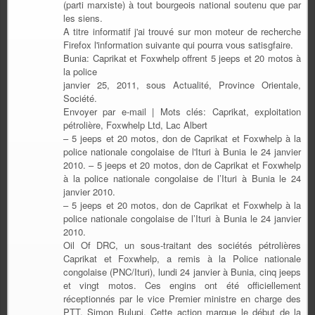
(parti marxiste) à tout bourgeois national soutenu que par
les siens.
A titre informatif j'ai trouvé sur mon moteur de recherche
Firefox l'information suivante qui pourra vous satisgfaire.
Bunia: Caprikat et Foxwhelp offrent 5 jeeps et 20 motos à
la police
janvier 25, 2011, sous Actualité, Province Orientale,
Société.
Envoyer par e-mail | Mots clés: Caprikat, exploitation
pétrolière, Foxwhelp Ltd, Lac Albert
– 5 jeeps et 20 motos, don de Caprikat et Foxwhelp à la
police nationale congolaise de l'Ituri à Bunia le 24 janvier
2010. – 5 jeeps et 20 motos, don de Caprikat et Foxwhelp
à la police nationale congolaise de l’Ituri à Bunia le 24
janvier 2010.
– 5 jeeps et 20 motos, don de Caprikat et Foxwhelp à la
police nationale congolaise de l’Ituri à Bunia le 24 janvier
2010.
Oil Of DRC, un sous-traitant des sociétés pétrolières
Caprikat et Foxwhelp, a remis à la Police nationale
congolaise (PNC/Ituri), lundi 24 janvier à Bunia, cinq jeeps
et vingt motos. Ces engins ont été officiellement
réceptionnés par le vice Premier ministre en charge des
PTT, Simon Bulupi. Cette action marque le début de la