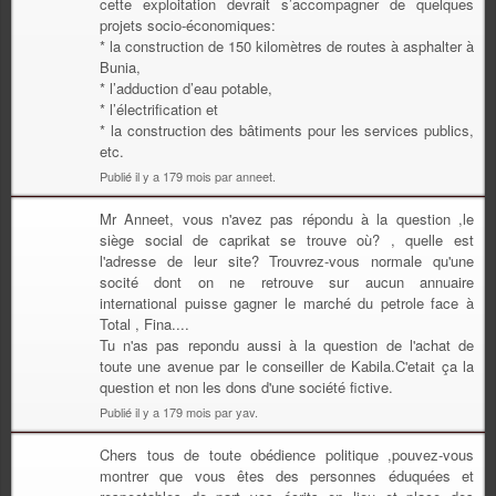
cette exploitation devrait s’accompagner de quelques
projets socio-économiques:
* la construction de 150 kilomètres de routes à asphalter à
Bunia,
* l’adduction d’eau potable,
* l’électrification et
* la construction des bâtiments pour les services publics,
etc.
Publié il y a 179 mois par anneet.
Mr Anneet, vous n'avez pas répondu à la question ,le
siège social de caprikat se trouve où? , quelle est
l'adresse de leur site? Trouvrez-vous normale qu'une
socité dont on ne retrouve sur aucun annuaire
international puisse gagner le marché du petrole face à
Total , Fina....
Tu n'as pas repondu aussi à la question de l'achat de
toute une avenue par le conseiller de Kabila.C'etait ça la
question et non les dons d'une société fictive.
Publié il y a 179 mois par yav.
Chers tous de toute obédience politique ,pouvez-vous
montrer que vous êtes des personnes éduquées et