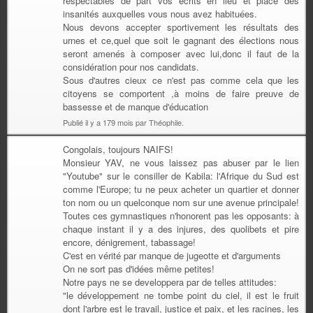
respectables de part vos écrits en lieu et place des
insanités auxquelles vous nous avez habituées.
Nous devons accepter sportivement les résultats des
urnes et ce,quel que soit le gagnant des élections nous
seront amenés à composer avec lui,donc il faut de la
considération pour nos candidats.
Sous d'autres cieux ce n'est pas comme cela que les
citoyens se comportent ,à moins de faire preuve de
bassesse et de manque d'éducation
Publié il y a 179 mois par Théophile.
Congolais, toujours NAIFS!
Monsieur YAV, ne vous laissez pas abuser par le lien
"Youtube" sur le consiller de Kabila: l'Afrique du Sud est
comme l'Europe; tu ne peux acheter un quartier et donner
ton nom ou un quelconque nom sur une avenue principale!
Toutes ces gymnastiques n'honorent pas les opposants: à
chaque instant il y a des injures, des quolibets et pire
encore, dénigrement, tabassage!
C'est en vérité par manque de jugeotte et d'arguments
On ne sort pas d'idées même petites!
Notre pays ne se developpera par de telles attitudes:
"le développement ne tombe point du ciel, il est le fruit
dont l'arbre est le travail, justice et paix, et les racines, les