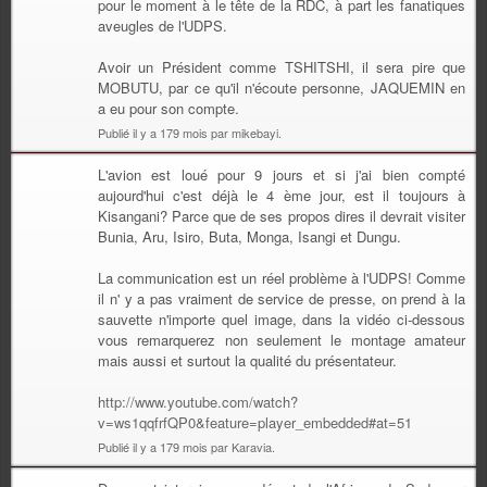
pour le moment à le tête de la RDC, à part les fanatiques
aveugles de l'UDPS.
Avoir un Président comme TSHITSHI, il sera pire que
MOBUTU, par ce qu'il n'écoute personne, JAQUEMIN en
a eu pour son compte.
Publié il y a 179 mois par mikebayi.
L'avion est loué pour 9 jours et si j'ai bien compté
aujourd'hui c'est déjà le 4 ème jour, est il toujours à
Kisangani? Parce que de ses propos dires il devrait visiter
Bunia, Aru, Isiro, Buta, Monga, Isangi et Dungu.
La communication est un réel problème à l'UDPS! Comme
il n' y a pas vraiment de service de presse, on prend à la
sauvette n'importe quel image, dans la vidéo ci-dessous
vous remarquerez non seulement le montage amateur
mais aussi et surtout la qualité du présentateur.
http://www.youtube.com/watch?
v=ws1qqfrfQP0&feature=player_embedded#at=51
Publié il y a 179 mois par Karavia.