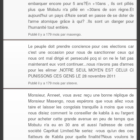
embarquer encore pour 5 ans?En +10ans , ils ont pillés
plus que Mobutu n'a pillé en +30ans de son règne.Et
aujourd'hui un pays d'Asie serait en passe de se doter de
l'arme atomique grâce à qui? .Ils sont un danger pour
l'humanité tout entière.
Publié il y a 179 mois par masengo.
Le peuple doit prendre concience pour ces elections car
c'est une occasion pour nous de sanctionner ceux qui
nous ont mal dirigé et persecuté pcq si on ne le fait pas
maintenant eux vont continuer...nous n'avons pas d'armes
pour les elimer ,NOTRE SEUL MOYEN EST CELUI CI
PUNISSONS CES GENS LE 28 novembre 2011
Publié il y a 179 mois par steeve.
Monsieur, Anneet, vous avez reçu une bonne réplique de
Monsieur Masengo, nous espérons que vous allez vous
taire et laisser les congolais tranquille à moins que vous
nous disiez comment le conseiller de kabila à eu l'argent
pour acheter cette grande avenue en peu de temps que
Mobutu n'a eu en 30 ans et aussi l'adresse de cette
société Caprikat Limited.Ne seriez -vous qu'un des ces
flatteurs de Kabila pour quelle finalité?Nous voulons le