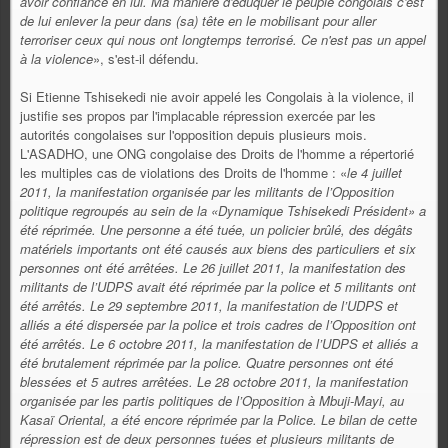
avoir confiance en lui. Ma manière d'éduquer le peuple congolais c'est
de lui enlever la peur dans (sa) tête en le mobilisant pour aller
terroriser ceux qui nous ont longtemps terrorisé. Ce n'est pas un appel
à la violence
», s'est-il défendu.
Si Etienne Tshisekedi nie avoir appelé les Congolais à la violence, il
justifie ses propos par l'implacable répression exercée par les
autorités congolaises sur l'opposition depuis plusieurs mois.
L'ASADHO, une ONG congolaise des Droits de l'homme a répertorié
les multiples cas de violations des Droits de l'homme : «
le 4 juillet
2011, la manifestation organisée par les militants de l’Opposition
politique regroupés au sein de la «Dynamique Tshisekedi Président» a
été réprimée. Une personne a été tuée, un policier brûlé, des dégâts
matériels importants ont été causés aux biens des particuliers et six
personnes ont été arrêtées. Le 26 juillet 2011, la manifestation des
militants de l’UDPS avait été réprimée par la police et 5 militants ont
été arrêtés. Le 29 septembre 2011, la manifestation de l’UDPS et
alliés a été dispersée par la police et trois cadres de l’Opposition ont
été arrêtés. Le 6 octobre 2011, la manifestation de l’UDPS et alliés a
été brutalement réprimée par la police. Quatre personnes ont été
blessées et 5 autres arrêtées. Le 28 octobre 2011, la manifestation
organisée par les partis politiques de l’Opposition à Mbuji-Mayi, au
Kasaï Oriental, a été encore réprimée par la Police. Le bilan de cette
répression est de deux personnes tuées et plusieurs militants de