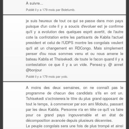
A suivre...
Publié il y a 179 mois par Boletumb.
je suis heureux de tout ce qui se passe dans mon pays
puisque d'un cote il y a soucis d'evoluer est je confirme
qu'il y a evolution des quelques esprit avertit, de l'autre
cote la confrotation entre les partisants de Kabila l'actuel
president et celui de l'UDPS montre les congolais veulent
qu'il ait un changement en RDCongo. Mais simplement
penser d'ou nous sommes venu et ou nous amene le
bateau Kabila et Thsisekedi. de toute le facon quand il y a
contestation ce que il y a un vide. Pensez-y. @ annet
@bonjour
Publié il y a 179 mois par yolo.
A moins des deux semaines, on ne connaît pas le
programme de chacun des candidats s'ils en ont un.
Tshisekedi s'octroierera le titre du plus grand opposant de
tout le temps, à commencer par son ami Mobutu, passant
par les deux Kabila. Personne n'a en tête ce qu'il va faire
pour ce grand pays ingouvernable et en état de
décomposition avancée depuis plusieurs décennies.
Le peuple congolais sera une fois de plus trompé et ainsi