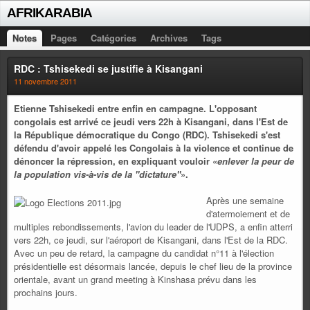
AFRIKARABIA
Notes
Pages
Catégories
Archives
Tags
RDC : Tshisekedi se justifie à Kisangani
11 novembre 2011
Etienne Tshisekedi entre enfin en campagne. L'opposant
congolais est arrivé ce jeudi vers 22h à Kisangani, dans l'Est de
la République démocratique du Congo (RDC). Tshisekedi s'est
défendu d'avoir appelé les Congolais à la violence et continue de
dénoncer la répression, en expliquant vouloir «
enlever la peur de
la population vis-à-vis de la "dictature"
».
Après une semaine
d'atermoiement et de
multiples rebondissements, l'avion du leader de l'UDPS, a enfin atterri
vers 22h, ce jeudi, sur l'aéroport de Kisangani, dans l'Est de la RDC.
Avec un peu de retard, la campagne du candidat n°11 à l'élection
présidentielle est désormais lancée, depuis le chef lieu de la province
orientale, avant un grand meeting à Kinshasa prévu dans les
prochains jours.