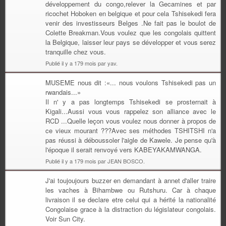
développement du congo,relever la Gecamines et par
ricochet Hoboken en belgique et pour cela Tshisekedi fera
venir des investisseurs Belges .Ne fait pas le boulot de
Colette Breakman.Vous voulez que les congolais quittent
la Belgique, laisser leur pays se développer et vous serez
tranquille chez vous.
Publié il y a 179 mois par yav.
MUSEME nous dit :«... nous voulons Tshisekedi pas un
rwandais...»
Il n' y a pas longtemps Tshisekedi se prosternait à
Kigali...Aussi vous vous rappelez son alliance avec le
RCD ...Quelle leçon vous voulez nous donner à propos de
ce vieux mourant ???Avec ses méthodes TSHITSHI n'a
pas réussi à déboussoler l'aigle de Kawele. Je pense qu'à
l'époque il serait renvoyé vers KABEYAKAMWANGA.
Publié il y a 179 mois par JEAN BOSCO.
J'ai toujoujours buzzer en demandant à annet d'aller traire
les vaches à Bihambwe ou Rutshuru. Car à chaque
livraison il se declare etre celui qui a hérité la nationalité
Congolaise grace à la distraction du législateur congolais.
Voir Sun City.