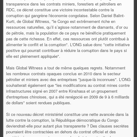
transparence dans les contrats miniers, forestiers et pétroliers en
RDC, ce décret constitue une victoire incontestable contre la
corruption qui gangrène l'économie congolaise. Selon Daniel Balint-
Kurti, de Global Witness, "le Congo est extrêmement riche en
ressources naturelles, qu’il s’agisse notamment de diamants, d’or ou
de pétrole, mais la population de ce pays ne bénéficie pratiquement
pas de cette richesse. En effet, ces ressources ont plutôt contribué à
alimenter le conflit et la corruption". L'ONG salue donc "cette initiative
positive qui pourrait contribuer à réduire la corruption dans le pays si
elle est pleinement appliquée".
Mais Global Witness a tout de même quelques regrets. Notamment
les nombreux contrats opaques conclus en 2010 dans le secteur
pétrolier et miniers avec des entreprises "jusque-là inconnues". L'ONG
souhaiterait également que "les modifications au contrat mines contre
infrastructures signé en 2007 entre Kinshasa et un groupement
d'entreprises chinoises, qui a été renégocié en 2009 de 9 à 6 milliards
de dollars" soient rendues publiques.
Si ce nouveau décret ministériel constitue une nette avancée dans la
lutte contre la corruption, la République démocratique du Congo
deviendrait-elle pour autant plus transparente ? Des clauses secrètes
pourraient être contractées en dehors du contrat officiel et des