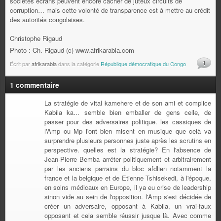
sociétés écrans peuvent encore cacher de juteux circuits de
corruption… mais cette volonté de transparence est à mettre au crédit
des autorités congolaises.
Christophe Rigaud
Photo : Ch. Rigaud (c) www.afrikarabia.com
1
Écrit par
afrikarabia
dans la catégorie
République démocratique du Congo
1 commentaire
La stratégie de vital kamehere et de son ami et complice
Kabila ka... semble bien emballer de gens celle, de
passer pour des adversaires politique. les cassiques de
l'Amp ou Mp l'ont bien misent en musique que celà va
surprendre plusieurs personnes juste après les scrutins en
perspective. quelles est la stratégie? En l'absence de
Jean-Pierre Bemba arréter politiquement et arbitrairement
par les anciens parrains du bloc afdlien notamment la
france et la belgique et de Etienne Tshisekedi, à l'époque,
en soins médicaux en Europe, il ya eu crise de leadership
sinon vide au sein de l'opposition. l'Amp s'est décidée de
créer un adversaire, opposant à Kabila, un vrai-faux
opposant et cela semble réussir jusque là. Avec comme