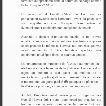
terroriste autoproclamé dans la nature en Norvège comme
l'a fait Bruguière? NON!
Un juge normal l'aurait d'abord inculpé pour sa
participation avouée dans l'attentant, avant de poursuivre
son enquête en vue d'inculper, faire arrêter et
éventuellement confondre ses complices éventuels.
Aussitôt le dossier d'instruction bouclé, le fait d'avoir
éclairé la justice en dénonçant ses éventuels complices
et en passant lui-même aux aveux sur son rôle, pouvait
valoir au témoin Ruzibiza, terroriste repentant, une
condamnation allégée dans un éventuel procès.
La non-arrestation immédiate de Ruzibiza au moment où il
était encore dans le ventre de la justice en France, est un
signe qui montre à quel point les maîtres de la
manipulation politico-judiciaire peuvent faire avaler
n'importe quoi au grand public! (Et pourquoi se gêneraient-
ils d'ailleurs puisque ça marche à tous les coups?)
Au fait, Bruguière peut-il passer pour un juge normal?
Non. S'il l'avait été, il aurait commencé par enquêter sur
les lieux de l'attentat comme le fait aujourd'hui son