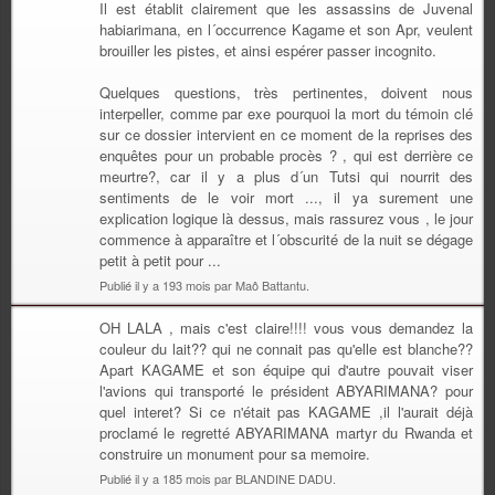
Il est établit clairement que les assassins de Juvenal
habiarimana, en l´occurrence Kagame et son Apr, veulent
brouiller les pistes, et ainsi espérer passer incognito.
Quelques questions, très pertinentes, doivent nous
interpeller, comme par exe pourquoi la mort du témoin clé
sur ce dossier intervient en ce moment de la reprises des
enquêtes pour un probable procès ? , qui est derrière ce
meurtre?, car il y a plus d´un Tutsi qui nourrit des
sentiments de le voir mort ..., il ya surement une
explication logique là dessus, mais rassurez vous , le jour
commence à apparaître et l´obscurité de la nuit se dégage
petit à petit pour ...
Publié il y a 193 mois par Maô Battantu.
OH LALA , mais c'est claire!!!! vous vous demandez la
couleur du lait?? qui ne connait pas qu'elle est blanche??
Apart KAGAME et son équipe qui d'autre pouvait viser
l'avions qui transporté le président ABYARIMANA? pour
quel interet? Si ce n'était pas KAGAME ,il l'aurait déjà
proclamé le regretté ABYARIMANA martyr du Rwanda et
construire un monument pour sa memoire.
Publié il y a 185 mois par BLANDINE DADU.