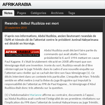
AFRIKARABIA
Notes
Pages
Catégories
Archives
Tags
Rwanda : Adbul Ruzibiza est mort
23 septembre 2010
D'après nos informations, Abdul Ruzibiza, ancien lieutenant rwandais de
l'APR et témoin clé de l'attentat contre le président Juvénal Habyarimana
est décédé en Norvège.
Abdul Ruzibiza avait déclaré faire partie du
commando qui avait abattu l'avion
présidentiel le 6 avril 1994 mettant en cause
Paul Kagame. Il s'était brutalement rétracté en 2008 affirmant que son
témoignage était une invention. Ironie du sort, Ruzibiza venait de d'être
réinterrogé par le juge Trévidic dans le cadre d'une nouvelle enquête sur
l'attentat sans révéler qui se cachait derrière son faux témoignage (1). Ce
décès intervient dans un contexte très particulier. L'enquête de Marc Trévidic
semble en effet mettre à mal la thèse du juge Bruguière qui imputait la
responsabilité de l'attentat au FPR de Paul Kagame... le témoignage d'Abul
Ruzibiza était donc très attendu sur la question.
(1) L'hebdomadaire
Marianne
affirme au contraire, documents à l'appui,
qu'Abdul Ruzibiza avait confirmé l'intégralité de ses premières révélations sur
l'implication du FPR dans l'attentat de Juvénal Habyarimana au juge Trévidic.