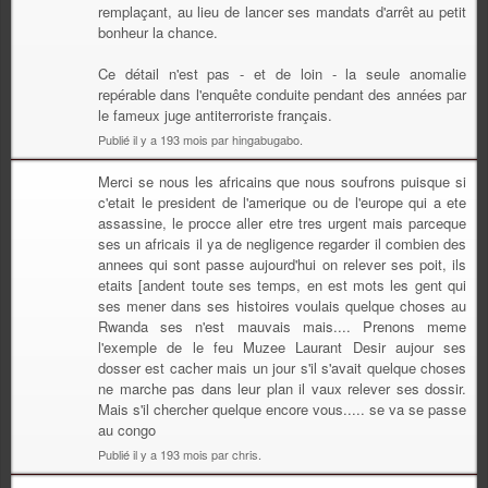
remplaçant, au lieu de lancer ses mandats d'arrêt au petit
bonheur la chance.
Ce détail n'est pas - et de loin - la seule anomalie
repérable dans l'enquête conduite pendant des années par
le fameux juge antiterroriste français.
Publié il y a 193 mois par hingabugabo.
Merci se nous les africains que nous soufrons puisque si
c'etait le president de l'amerique ou de l'europe qui a ete
assassine, le procce aller etre tres urgent mais parceque
ses un africais il ya de negligence regarder il combien des
annees qui sont passe aujourd'hui on relever ses poit, ils
etaits [andent toute ses temps, en est mots les gent qui
ses mener dans ses histoires voulais quelque choses au
Rwanda ses n'est mauvais mais.... Prenons meme
l'exemple de le feu Muzee Laurant Desir aujour ses
dosser est cacher mais un jour s'il s'avait quelque choses
ne marche pas dans leur plan il vaux relever ses dossir.
Mais s'il chercher quelque encore vous..... se va se passe
au congo
Publié il y a 193 mois par chris.