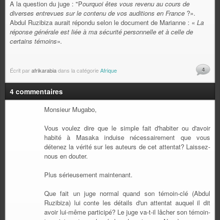
A la question du juge : "P
ourquoi êtes vous revenu au cours de
diverses entrevues sur le contenu de vos auditions en France
?».
Abdul Ruzibiza aurait répondu selon le document de Marianne : «
La
réponse générale est liée à ma sécurité personnelle et à celle de
certains témoins
»
.
4
Écrit par
afrikarabia
dans la catégorie
Afrique
4 commentaires
Monsieur Mugabo,
Vous voulez dire que le simple fait d'habiter ou d'avoir
habité à Masaka induise nécessairement que vous
détenez la vérité sur les auteurs de cet attentat? Laissez-
nous en douter.
Plus sérieusement maintenant.
Que fait un juge normal quand son témoin-clé (Abdul
Ruzibiza) lui conte les détails d'un attentat auquel il dit
avoir lui-même participé? Le juge va-t-il lâcher son témoin-