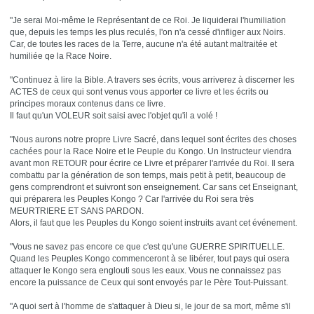
"Je serai Moi-même le Représentant de ce Roi. Je liquiderai l'humiliation
que, depuis les temps les plus reculés, l'on n'a cessé d'infliger aux Noirs.
Car, de toutes les races de la Terre, aucune n'a été autant maltraitée et
humiliée qe la Race Noire.
"Continuez à lire la Bible. A travers ses écrits, vous arriverez à discerner les
ACTES de ceux qui sont venus vous apporter ce livre et les écrits ou
principes moraux contenus dans ce livre.
Il faut qu'un VOLEUR soit saisi avec l'objet qu'il a volé !
"Nous aurons notre propre Livre Sacré, dans lequel sont écrites des choses
cachées pour la Race Noire et le Peuple du Kongo. Un Instructeur viendra
avant mon RETOUR pour écrire ce Livre et préparer l'arrivée du Roi. Il sera
combattu par la génération de son temps, mais petit à petit, beaucoup de
gens comprendront et suivront son enseignement. Car sans cet Enseignant,
qui préparera les Peuples Kongo ? Car l'arrivée du Roi sera très
MEURTRIERE ET SANS PARDON.
Alors, il faut que les Peuples du Kongo soient instruits avant cet événement.
"Vous ne savez pas encore ce que c'est qu'une GUERRE SPIRITUELLE.
Quand les Peuples Kongo commenceront à se libérer, tout pays qui osera
attaquer le Kongo sera englouti sous les eaux. Vous ne connaissez pas
encore la puissance de Ceux qui sont envoyés par le Père Tout-Puissant.
"A quoi sert à l'homme de s'attaquer à Dieu si, le jour de sa mort, même s'il