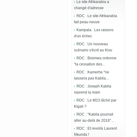
Le site Afrikarabia a
changé d'adresse
RDC : Le site Afrikarabia
fait peau neuve
Kampala : Les raisons
d'un échec
RDC : Un nouveau
scénario s'écrit au Kivu
RDC : Bisimwa ordonne
"la cessation des...
RDC : Kamerhe "ne
laissera pas Kabila...
RDC : Joseph Kabila
reprend la main
RDC : Le M23 lâché par
Kigali ?
RDC : "Kabila pourrait
aller au-delà de 2016"...
RDC : Et revoilà Laurent
Nkunda !