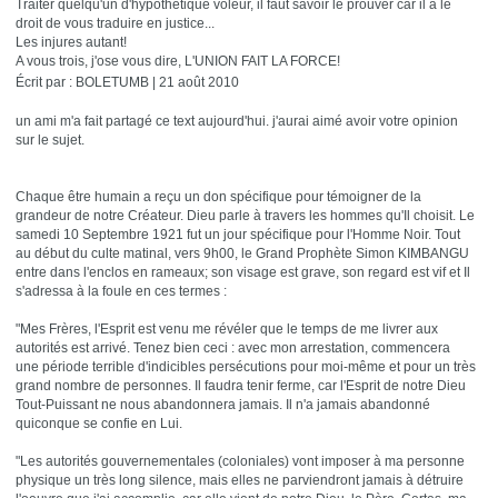
Traiter quelqu'un d'hypothétique voleur, il faut savoir le prouver car il a le
droit de vous traduire en justice...
Les injures autant!
A vous trois, j'ose vous dire, L'UNION FAIT LA FORCE!
Écrit par : BOLETUMB | 21 août 2010
un ami m'a fait partagé ce text aujourd'hui. j'aurai aimé avoir votre opinion
sur le sujet.
Chaque être humain a reçu un don spécifique pour témoigner de la
grandeur de notre Créateur. Dieu parle à travers les hommes qu'Il choisit. Le
samedi 10 Septembre 1921 fut un jour spécifique pour l'Homme Noir. Tout
au début du culte matinal, vers 9h00, le Grand Prophète Simon KIMBANGU
entre dans l'enclos en rameaux; son visage est grave, son regard est vif et Il
s'adressa à la foule en ces termes :
"Mes Frères, l'Esprit est venu me révéler que le temps de me livrer aux
autorités est arrivé. Tenez bien ceci : avec mon arrestation, commencera
une période terrible d'indicibles persécutions pour moi-même et pour un très
grand nombre de personnes. Il faudra tenir ferme, car l'Esprit de notre Dieu
Tout-Puissant ne nous abandonnera jamais. Il n'a jamais abandonné
quiconque se confie en Lui.
"Les autorités gouvernementales (coloniales) vont imposer à ma personne
physique un très long silence, mais elles ne parviendront jamais à détruire