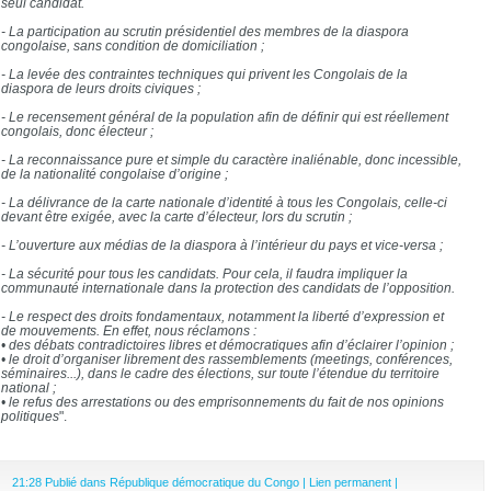
seul candidat.
- La participation au scrutin présidentiel des membres de la diaspora
congolaise, sans condition de domiciliation ;
- La levée des contraintes techniques qui privent les Congolais de la
diaspora de leurs droits civiques ;
- Le recensement général de la population afin de définir qui est réellement
congolais, donc électeur ;
- La reconnaissance pure et simple du caractère inaliénable, donc incessible,
de la nationalité congolaise d’origine ;
- La délivrance de la carte nationale d’identité à tous les Congolais, celle-ci
devant être exigée, avec la carte d’électeur, lors du scrutin ;
- L’ouverture aux médias de la diaspora à l’intérieur du pays et vice-versa ;
- La sécurité pour tous les candidats. Pour cela, il faudra impliquer la
communauté internationale dans la protection des candidats de l’opposition.
- Le respect des droits fondamentaux, notamment la liberté d’expression et
de mouvements. En effet, nous réclamons :
• des débats contradictoires libres et démocratiques afin d’éclairer l’opinion ;
• le droit d’organiser librement des rassemblements (meetings, conférences,
séminaires...), dans le cadre des élections, sur toute l’étendue du territoire
national ;
• le refus des arrestations ou des emprisonnements du fait de nos opinions
politiques
".
21:28 Publié dans
République démocratique du Congo
|
Lien permanent
|