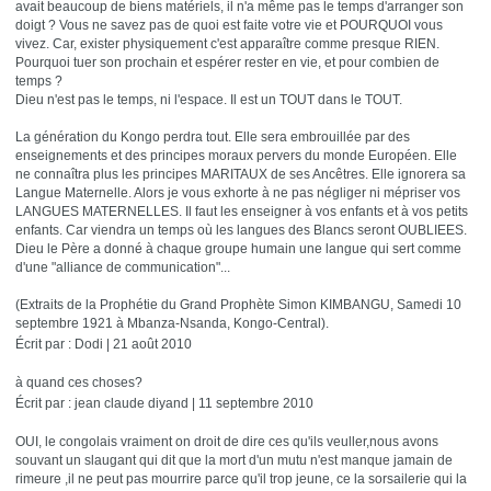
avait beaucoup de biens matériels, il n'a même pas le temps d'arranger son
doigt ? Vous ne savez pas de quoi est faite votre vie et POURQUOI vous
vivez. Car, exister physiquement c'est apparaître comme presque RIEN.
Pourquoi tuer son prochain et espérer rester en vie, et pour combien de
temps ?
Dieu n'est pas le temps, ni l'espace. Il est un TOUT dans le TOUT.
La génération du Kongo perdra tout. Elle sera embrouillée par des
enseignements et des principes moraux pervers du monde Européen. Elle
ne connaîtra plus les principes MARITAUX de ses Ancêtres. Elle ignorera sa
Langue Maternelle. Alors je vous exhorte à ne pas négliger ni mépriser vos
LANGUES MATERNELLES. Il faut les enseigner à vos enfants et à vos petits
enfants. Car viendra un temps où les langues des Blancs seront OUBLIEES.
Dieu le Père a donné à chaque groupe humain une langue qui sert comme
d'une "alliance de communication"...
(Extraits de la Prophétie du Grand Prophète Simon KIMBANGU, Samedi 10
septembre 1921 à Mbanza-Nsanda, Kongo-Central).
Écrit par : Dodi | 21 août 2010
à quand ces choses?
Écrit par : jean claude diyand | 11 septembre 2010
OUI, le congolais vraiment on droit de dire ces qu'ils veuller,nous avons
souvant un slaugant qui dit que la mort d'un mutu n'est manque jamain de
rimeure ,il ne peut pas mourrire parce qu'il trop jeune, ce la sorsailerie qui la