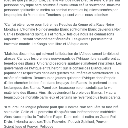
l'oeuvre que j'ai accomplie, car elle vient de notre Dieu, le Père. Certes, ma
personne physique sera soumise à l'humiliation et à la souffrance, mais ma
personne spirituelle se mettra au combat contre les injustices semées par
les peuples du Monde des Ténèbres qui sont venus nous coloniser.
"Car j'ai été envoyé pour libérer les Peuples du Kongo et la Race Noire
Mondiale. L'Homme Noir deviendra Blanc et l'Homme Blanc deviendra Noir.
Car les fondements spirituels et moraux, tels que nous les connaissons
aujourd'hui, seront profondément ébranlés. Les guerres persisteront à
travers le monde. Le Kongo sera libre et l'Afrique aussi.
"Mais les décennies qui suivront la libération de l'Afrique seront terribles et
atroces. Car tous les premiers gouvernants de l'Afrique libre travailleront au
bénéfice des Blancs. Un grand désordre spirituel et matériel s'installera. Les
gouvernants de l'Afrique entraîneront, sur le conseil des Blancs, leurs
populations respectives dans des guerres meurtrières et s'entretueront. La
misère s'installera. Beaucoup de jeunes quitteront l'Afrique dans l'espoir
d'aller chercher le bien-être dans les pays des Blancs. Ils parleront toutes
les langues des Blancs. Parmi eux, beaucoup seront séduits par la vie
matérielle des Blancs. Ainsi, ils deviendront la proie des Blancs. Il y aura
beaucoup de mortalité parmi eux et certains ne reverront plus leurs parents.
"Il faudra une longue période pour que l'Homme Noir acquière sa maturité
spirituelle. Celle-ci lui permettra d'acquérir son indépendance matérielle.
Alors s'accomplira la Troisième Etape. Dans celle-ci naîtra un Grand Roi
Divin. Il viendra avec ses Trois Pouvoirs : Pouvoir Spirituel, Pouvoir
Scientifique et Pouvoir Politique.