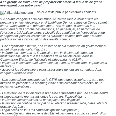
à ce groupe de travail afin de préparer ensemble la tenue de ce grand
événement pour notre pays
".
Voici le texte publié par les trois candidats :
"
Le peuple congolais et la communauté internationale veulent que les
prochains enjeux électoraux en République Démocratique du Congo soient
libres, transparentes et démocratiques. Afin de nous assurer du bon
déroulement des prochaines élections, en général, et, en particulier, de
l’élection présidentielle, nous, collectifs des candidats de l’opposition et du
changement, posons les conditions suivantes comme préalables à notre
participation et à l’acceptation des résultats finaux :
- Une organisation neutre, non entachée par la mainmise du gouvernement
actuel. Pour éviter cela, il faudra :
• intégrer les membres de l’opposition tant institutionnelle que non
institutionnelle, ainsi que les membres de la société civile, dans la
Commission Électorale Nationale et Indépendante (CENI) ;
• impliquer la communauté internationale, bien en amont, dans le processus
électoral ;
• accepter les observateurs et les assesseurs de tous les candidats dans
chaque bureau de vote ;
- Une composition concertée de la CENI, outre que l’actuelle, qui aura pour
mission de présenter un planning claire et un calendrier bien défini pour
toutes les opérations ;
- La révision de la loi électorale préparée et présentée par une équipe neutre
et indépendante réunissant toutes les parties, l’objectif étant :
• la révision des conditions de participation et d’éligibilité ;
• la révision du coût de participation à l’élection présidentielle, l’idéal étant la
gratuité des frais ;
• l’égal accès de tous les candidats aux médias publics ;
• la non-utilisation des moyens de l’État et des deniers publics au profit d’un