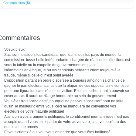
Commentaires (5)
Commentaires
Voeux pieux!
Sachez, messieurs les candidats, que, dans tous les pays du monde, la
commission- fusse-t-elle indépendante- chargée de réaliser les élections est
sous la tutelle ou la coupelle du gouvernement en place!
Néanmoins en Afrique, le ou les candidats perdants crient toujours à la
fraude, même si celle-ci n'est point averée!
L'opposition partant en ordre dispersée a toujours amoindri sa chance de
gagner le pari electoral: par ce que la plupart de ces opposants ne sont que
pour une figuration sans réelle conviction. Et en plus cherchant à pouvoir se
caser au cas il aurait un %tage honorable au sein du gouvernement.
Vous êtes trois "candidats", pourquoi ne pas vous "coaliser" pour ne faire
qu'un, le meilleur d'entre vous: ceci ne manquera de convaincre vos
électeurs de votre maturité politique!
Attention à vos arguments politiques, le conditionnel journalistique n'est pas
accepté quand vous osez parler de votre adversaire; cela vous créera des
ennuis ou de procès.
Et vous crierez à qui veut vous entendre que vous êtes baillonné.