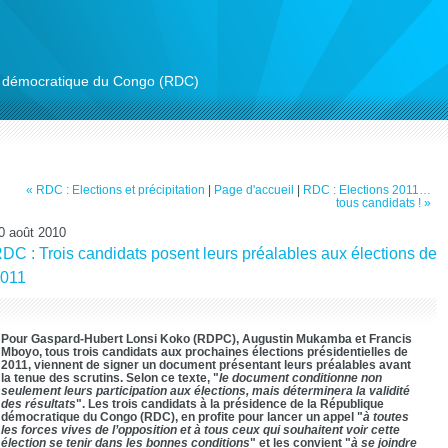
ue démocratique du Congo (RDC)
« RDC : Elections et précipitation
|
Page d'accueil
|
RDC : Elections 2011…
tous candidats ! »
0 août 2010
DC : Trois candidats posent leurs préalables aux élections de
011
Pour Gaspard-Hubert Lonsi Koko (RDPC), Augustin Mukamba et Francis
Mboyo, tous trois candidats aux prochaines élections présidentielles de
2011, viennent de signer un document présentant leurs préalables avant
la tenue des scrutins. Selon ce texte, "
le document conditionne non
seulement leurs participation aux élections, mais déterminera la validité
des résultats
". Les trois candidats à la présidence de la République
démocratique du Congo (RDC), en profite pour lancer un appel "
à toutes
les forces vives de l’opposition et à tous ceux qui souhaitent voir cette
élection se tenir dans les bonnes conditions
" et les convient "
à se joindre