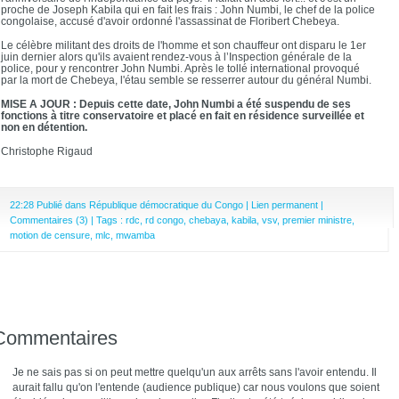
proche de Joseph Kabila qui en fait les frais : John Numbi, le chef de la police
congolaise, accusé d'avoir ordonné l'assassinat de Floribert Chebeya.
Le célèbre militant des droits de l'homme et son chauffeur ont disparu le 1er
juin dernier alors qu'ils avaient rendez-vous à l’Inspection générale de la
police, pour y rencontrer John Numbi. Après le tollé international provoqué
par la mort de Chebeya, l'étau semble se resserrer autour du général Numbi.
MISE A JOUR : Depuis cette date, John Numbi a été suspendu de ses
fonctions à titre conservatoire et placé en fait en résidence surveillée et
non en détention.
Christophe Rigaud
22:28 Publié dans
République démocratique du Congo
|
Lien permanent
|
Commentaires (3)
| Tags :
rdc
,
rd congo
,
chebaya
,
kabila
,
vsv
,
premier ministre
,
motion de censure
,
mlc
,
mwamba
Commentaires
Je ne sais pas si on peut mettre quelqu'un aux arrêts sans l'avoir entendu. Il
aurait fallu qu'on l'entende (audience publique) car nous voulons que soient