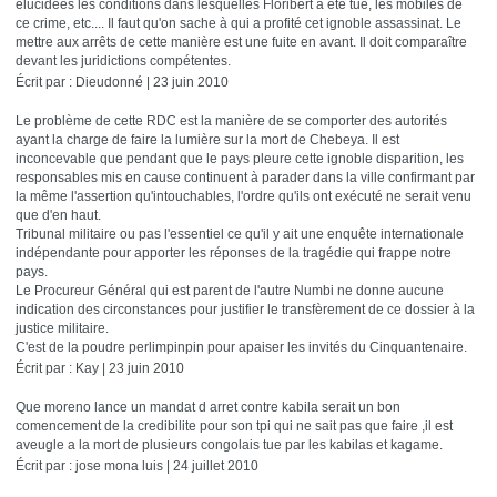
élucidées les conditions dans lesquelles Floribert a été tué, les mobiles de
ce crime, etc.... Il faut qu'on sache à qui a profité cet ignoble assassinat. Le
mettre aux arrêts de cette manière est une fuite en avant. Il doit comparaître
devant les juridictions compétentes.
Écrit par : Dieudonné | 23 juin 2010
Le problème de cette RDC est la manière de se comporter des autorités
ayant la charge de faire la lumière sur la mort de Chebeya. Il est
inconcevable que pendant que le pays pleure cette ignoble disparition, les
responsables mis en cause continuent à parader dans la ville confirmant par
la même l'assertion qu'intouchables, l'ordre qu'ils ont exécuté ne serait venu
que d'en haut.
Tribunal militaire ou pas l'essentiel ce qu'il y ait une enquête internationale
indépendante pour apporter les réponses de la tragédie qui frappe notre
pays.
Le Procureur Général qui est parent de l'autre Numbi ne donne aucune
indication des circonstances pour justifier le transfèrement de ce dossier à la
justice militaire.
C'est de la poudre perlimpinpin pour apaiser les invités du Cinquantenaire.
Écrit par : Kay | 23 juin 2010
Que moreno lance un mandat d arret contre kabila serait un bon
comencement de la credibilite pour son tpi qui ne sait pas que faire ,il est
aveugle a la mort de plusieurs congolais tue par les kabilas et kagame.
Écrit par : jose mona luis | 24 juillet 2010