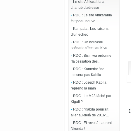
Le site Afrikarabia a
changé d'adresse
RDC : Le site Afrikarabia
fait peau neuve
Kampala : Les raisons
d'un échec
RDC : Un nouveau
scénario s'écrit au Kivu
RDC : Bisimwa ordonne
"la cessation des...
RDC : Kamerhe "ne
laissera pas Kabila...
RDC : Joseph Kabila
reprend la main
RDC : Le M23 lâché par
Kigali ?
RDC : "Kabila pourrait
aller au-delà de 2016"...
RDC : Et revoilà Laurent
Nkunda !