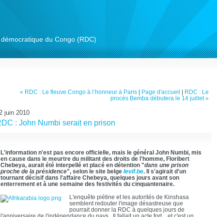
ue démocratique du Congo (RDC)
« RDC : Le fleuve Congo à l’honneur à Paris
|
Page d'accueil
|
RDC : Le
procès Bemba débutera le 14 juillet »
2 juin 2010
DC : John Numbi serait en prison
L'information n'est pas encore officielle, mais le général John Numbi, mis
en cause dans le meurtre du militant des droits de l'homme, Floribert
Chebeya, aurait été interpellé et placé en détention "
dans une prison
proche de la présidence
", selon le site belge
levif.be
. Il s'agirait d'un
tournant décisif dans l'affaire Chebeya, quelques jours avant son
enterrement et à une semaine des festivités du cinquantenaire.
L'enquête piétine et les autorités de Kinshasa
semblent redouter l'image désastreuse que
pourrait donner la RDC à quelques jours de
l'anniversaire de l'indépendance du pays. Il fallait un acte fort... et c'est un