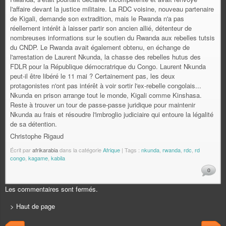
l'affaire devant la justice militaire. La RDC voisine, nouveau partenaire
de Kigali, demande son extradition, mais le Rwanda n'a pas
réellement intérêt à laisser partir son ancien allié, détenteur de
nombreuses informations sur le soutien du Rwanda aux rebelles tutsis
du CNDP. Le Rwanda avait également obtenu, en échange de
l'arrestation de Laurent Nkunda, la chasse des rebelles hutus des
FDLR pour la République démocratrique du Congo. Laurent Nkunda
peut-il être libéré le 11 mai ? Certainement pas, les deux
protagonistes n'ont pas intérêt à voir sortir l'ex-rebelle congolais...
Nkunda en prison arrange tout le monde, Kigali comme Kinshasa.
Reste à trouver un tour de passe-passe juridique pour maintenir
Nkunda au frais et résoudre l'imbroglio judiciaire qui entoure la légalité
de sa détention.
Christophe Rigaud
Écrit par
afrikarabia
dans la catégorie
Afrique
| Tags :
nkunda
,
rwanda
,
rdc
,
rd
congo
,
kagame
,
kabila
0
Les commentaires sont fermés.
> Haut de page