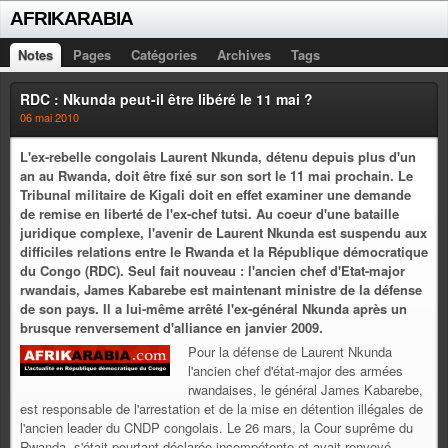
AFRIKARABIA
Notes
Pages
Catégories
Archives
Tags
RDC : Nkunda peut-il être libéré le 11 mai ?
06 mai 2010
L'ex-rebelle congolais Laurent Nkunda, détenu depuis plus d'un
an au Rwanda, doit être fixé sur son sort le 11 mai prochain. Le
Tribunal militaire de Kigali doit en effet examiner une demande
de remise en liberté de l'ex-chef tutsi. Au coeur d'une bataille
juridique complexe, l'avenir de Laurent Nkunda est suspendu aux
difficiles relations entre le Rwanda et la République démocratique
du Congo (RDC). Seul fait nouveau : l'ancien chef d'Etat-major
rwandais, James Kabarebe est maintenant ministre de la défense
de son pays. Il a lui-même arrêté l'ex-général Nkunda après un
brusque renversement d'alliance en janvier 2009.
Pour la défense de Laurent Nkunda
l'ancien chef d'état-major des armées
rwandaises, le général James Kabarebe,
est responsable de l'arrestation et de la mise en détention illégales de
l'ancien leader du CNDP congolais. Le 26 mars, la Cour suprême du
Rwanda, s'était pourtant déclarée incompétente et avait renvoyé