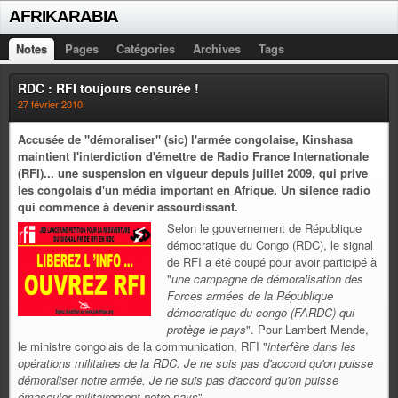
AFRIKARABIA
Notes
Pages
Catégories
Archives
Tags
RDC : RFI toujours censurée !
27 février 2010
Accusée de "démoraliser" (sic) l'armée congolaise, Kinshasa
maintient l'interdiction d'émettre de Radio France Internationale
(RFI)... une suspension en vigueur depuis juillet 2009, qui prive
les congolais d'un média important en Afrique.
Un silence radio
qui commence à devenir assourdissant.
Selon le gouvernement de République
démocratique du Congo (RDC), le signal
de RFI a été coupé pour avoir participé à
"
une campagne de démoralisation des
Forces armées de la République
démocratique du congo (FARDC) qui
protège le pays
". Pour Lambert Mende,
le ministre congolais de la communication, RFI "
interfère dans les
opérations militaires de la RDC. Je ne suis pas d'accord qu'on puisse
démoraliser notre armée. Je ne suis pas d'accord qu'on puisse
émasculer militairement notre pays
".