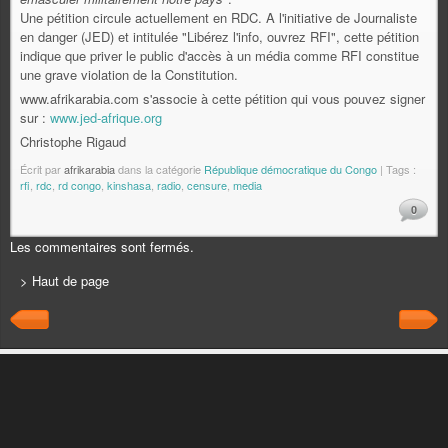
Une pétition circule actuellement en RDC. A l'initiative de Journaliste
en danger (JED) et intitulée "Libérez l'info, ouvrez RFI", cette pétition
indique que priver le public d'accès à un média comme RFI constitue
une grave violation de la Constitution.
www.afrikarabia.com s'associe à cette pétition qui vous pouvez signer
sur :
www.jed-afrique.org
Christophe Rigaud
Écrit par
afrikarabia
dans la catégorie
République démocratique du Congo
| Tags :
rfi
,
rdc
,
rd congo
,
kinshasa
,
radio
,
censure
,
media
0
Les commentaires sont fermés.
> Haut de page