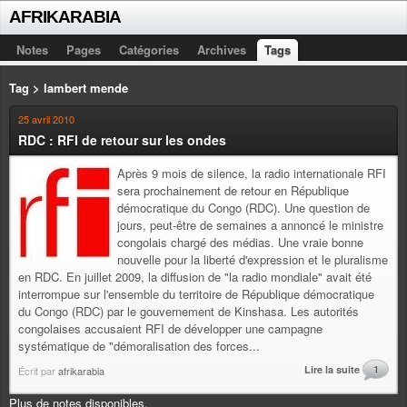
AFRIKARABIA
Notes
Pages
Catégories
Archives
Tags
Tag > lambert mende
25 avril 2010
RDC : RFI de retour sur les ondes
Après 9 mois de silence, la radio internationale RFI
sera prochainement de retour en République
démocratique du Congo (RDC). Une question de
jours, peut-être de semaines a annoncé le ministre
congolais chargé des médias. Une vraie bonne
nouvelle pour la liberté d'expression et le pluralisme
en RDC. En juillet 2009, la diffusion de "la radio mondiale" avait été
interrompue sur l'ensemble du territoire de République démocratique
du Congo (RDC) par le gouvernement de Kinshasa. Les autorités
congolaises accusaient RFI de développer une campagne
systématique de "démoralisation des forces...
Lire la suite
1
Écrit par
afrikarabia
Plus de notes disponibles.