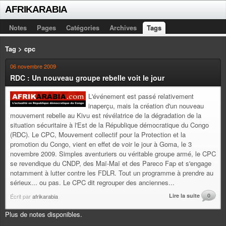
AFRIKARABIA
Notes
Pages
Catégories
Archives
Tags
Tag > cpc
06 novembre 2009
RDC : Un nouveau groupe rebelle voit le jour
L'événement est passé relativement
inaperçu, mais la création d'un nouveau
mouvement rebelle au Kivu est révélatrice de la dégradation de la
situation sécuritaire à l'Est de la République démocratique du Congo
(RDC). Le CPC, Mouvement collectif pour la Protection et la
promotion du Congo, vient en effet de voir le jour à Goma, le 3
novembre 2009. Simples aventuriers ou véritable groupe armé, le CPC
se revendique du CNDP, des Maï-Maï et des Pareco Fap et s'engage
notamment à lutter contre les FDLR. Tout un programme à prendre au
sérieux... ou pas. Le CPC dit regrouper des anciennes...
Lire la suite
0
Écrit par
afrikarabia
Plus de notes disponibles.