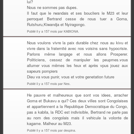
lui?
Nous ne sommes pas dupes.
Il faut que le rwandais et ses boucliers le M23 et leur
perroquet Bertrand cesse de nous tuer a Goma,
Rutshuru,Kiwandja et Nyiragongo.
Publié il y a 157 mois par KABIONA.
Nous voulons vivre la paix durable chez nous au kivu et
vivre dans la fraternité avec nos voisins sans hypocrisie.
Parlons même langage et nous allons Prosperer.
Politiciens, cessez de manipuler les peupmes.vous
allumer vous mêmes les feux et après vpus jouez aux
sapeurs pompiers
Dieu va vous punir, vous et votre genetation future
Publié il y a 157 mois par Nes.
He pauvre et malheureux que sont vos idees, arracher
Goma et Bukavu a qui? Ces deux villes sont Congolaises
et appartiennent a la Republique Democratique du Congo,
pas a kabila, la RDC est indivisible, Bertrand ne parle pas
au nom des congolais mais il vehicule la volonte de
kagame. Malheur au M23.
Publié il y a 157 mois par despina.