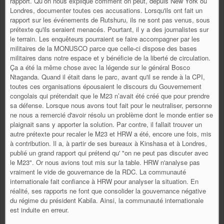
rapport. Qu’on nous explique comment on peut, depuis New York ou
Londres, documenter toutes ces accusations. Lorsqu'ils ont fait un
rapport sur les événements de Rutshuru, ils ne sont pas venus, sous
prétexte qu'ils seraient menacés. Pourtant, il y a des journalistes sur
le terrain. Les enquêteurs pourraient se faire accompagner par les
militaires de la MONUSCO parce que celle-ci dispose des bases
militaires dans notre espace et y bénéficie de la liberté de circulation.
Ça a été la même chose avec la légende sur le général Bosco
Ntaganda. Quand il était dans le parc, avant qu'il se rende à la CPI,
toutes ces organisations épousaient le discours du Gouvernement
congolais qui prétendait que le M23 n’avait été créé que pour prendre
sa défense. Lorsque nous avons tout fait pour le neutraliser, personne
ne nous a remercié d'avoir résolu un problème dont le monde entier se
plaignait sans y apporter la solution. Par contre, il fallait trouver un
autre prétexte pour recaler le M23 et HRW a été, encore une fois, mis
à contribution. Il a, à partir de ses bureaux à Kinshasa et à Londres,
publié un grand rapport qui prétend qu' "on ne peut pas discuter avec
le M23". Or nous avions tout mis sur la table. HRW n'analyse pas
vraiment le vide de gouvernance de la RDC. La communauté
internationale fait confiance à HRW pour analyser la situation. En
réalité, ses rapports ne font que consolider la gouvernance négative
du régime du président Kabila. Ainsi, la communauté internationale
est induite en erreur.