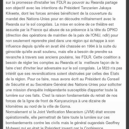
sur la promesse d'installer les FDLR au pouvoir au Rwanda partage
son objectif avec les intentions du Président Tanzanien Jakaya
Kikwete, dont les forces armées bénéficient de la couverture du
mandat des Nations-Unies pour en découdre militairement avec le
Rwanda sur le sol congolais. La mise en scène de ce théâtre est
assurée par la France qui abuse de sa présence à la tête du DPKO
(direction des opérations de maintien de la paix de l'ONU, ndlr) pour
non seulement reprendre pied dans une région qui échappe à son
influence depuis qu'elle en avait été chassée en 1994 à la suite du
génocide qu'elle avait soutenu, mais elle a besoin de prendre sa
revanche à travers ses anciens poulains, les FDLR. Cette coalition a
besoin de régler les comptes au Rwanda et la meilleure façon de le
faire c'est d'inviter leur adversaire sur le sol congolais. Le M23 n'a pas
intérêt que ses revendications soient obstruées par celles des Etats
de la région. Pour ce faire, nous avons écrit au Président du Conseil
de Sécurité et au Secrétaire Général des Nations-Unies pour solliciter
une mission d'enquête indépendante susceptible d'apporter toute la
lumière sur ces faits. C'est la raison fondamentale du retrait de nos
forces de la ligne de front de Kanyarucinya à une dizaine de
kilomètres au nord de la ville de Goma.
Normalement si la Joint Verification Mecanism (JVM) était encore
opérationnelle, elle permettrait de faire toute la lumière sur ces
bombardements contre les civils mais le général ougandais Geoffrey
Muheesi qui en était le Président investi par la Conférence