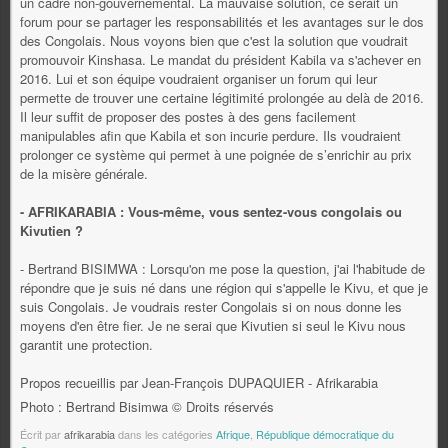
un cadre non-gouvernemental. La mauvaise solution, ce serait un
forum pour se partager les responsabilités et les avantages sur le dos
des Congolais. Nous voyons bien que c'est la solution que voudrait
promouvoir Kinshasa. Le mandat du président Kabila va s'achever en
2016. Lui et son équipe voudraient organiser un forum qui leur
permette de trouver une certaine légitimité prolongée au delà de 2016.
Il leur suffit de proposer des postes à des gens facilement
manipulables afin que Kabila et son incurie perdure. Ils voudraient
prolonger ce système qui permet à une poignée de s’enrichir au prix
de la misère générale.
- AFRIKARABIA : Vous-même, vous sentez-vous congolais ou
Kivutien ?
- Bertrand BISIMWA : Lorsqu'on me pose la question, j'ai l'habitude de
répondre que je suis né dans une région qui s'appelle le Kivu, et que je
suis Congolais. Je voudrais rester Congolais si on nous donne les
moyens d'en être fier. Je ne serai que Kivutien si seul le Kivu nous
garantit une protection.
Propos recueillis par Jean-François DUPAQUIER - Afrikarabia
Photo : Bertrand Bisimwa © Droits réservés
Écrit par
afrikarabia
dans les catégories
Afrique
,
République démocratique du