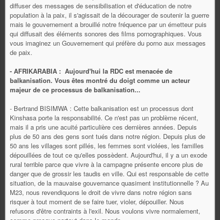
diffuser des messages de sensibilisation et d'éducation de notre
population à la paix, il s'agissait de la décourager de soutenir la guerre
mais le gouvernement a brouillé notre fréquence par un émetteur puis
qui diffusait des éléments sonores des films pornographiques. Vous
vous imaginez un Gouvernement qui préfère du porno aux messages
de paix.
- AFRIKARABIA : Aujourd'hui la RDC est menacée de
balkanisation. Vous êtes montré du doigt comme un acteur
majeur de ce processus de balkanisation...
- Bertrand BISIMWA : Cette balkanisation est un processus dont
Kinshasa porte la responsabilité. Ce n'est pas un problème récent,
mais il a pris une acuité particulière ces dernières années. Depuis
plus de 50 ans des gens sont tués dans notre région. Depuis plus de
50 ans les villages sont pillés, les femmes sont violées, les familles
dépouillées de tout ce qu'elles possèdent. Aujourd'hui, il y a un exode
rural terrible parce que vivre à la campagne présente encore plus de
danger que de grossir les taudis en ville. Qui est responsable de cette
situation, de la mauvaise gouvernance quasiment institutionnelle ? Au
M23, nous revendiquons le droit de vivre dans notre région sans
risquer à tout moment de se faire tuer, violer, dépouiller. Nous
refusons d'être contraints à l'exil. Nous voulons vivre normalement,