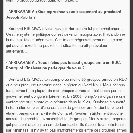
comme presque partout dans le monde….
- AFRIKARABIA : Que reprochez-vous exactement au président
Joseph Kabila ?
- Bertrand BISIMWA : Nous n'avons rien contre lui personnellement.
C'est le système politique qui est devenu insupportable. Il abandonne
la rue aux forces négatives. Ces forces négatives prennent la place
qui devrait revenir au pouvoir. La situation aurait pu évoluer
autrement…
- AFRIKARABIA : Vous n'êtes pas le seul groupe armé en RDC.
Pourquoi Kinshasa ne parle que de vous ?
- Bertrand BISIMWA : On compte au moins 50 groupes armés en RDC
et à peu près une trentaine dans la région du Nord-Kivu. Mais parlons
franchement : la plupart de ces groupes armés ont été créés par le
gouvernement congolais lui-même. En 2008, lorsqu'on a organisé une
conférence sur la paix et la sécurité dans le Kivu, Kinshasa a suscité
la formation de plus d'une centaine de groupes armés dont la plupart
étaient basés dans la ville de Goma et n'avaient strictement aucune
activité. Un nombre invraisemblable de groupes Maï-Maï sont apparus
qui portaient chacun le nom de leur leader. Ils étaient tous entretenus
par Kinshasa. Il n'y avait pas d'affrontements entre ces groupes armés