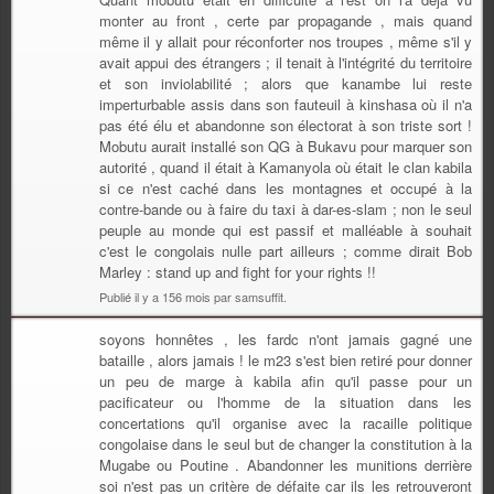
monter au front , certe par propagande , mais quand
même il y allait pour réconforter nos troupes , même s'il y
avait appui des étrangers ; il tenait à l'intégrité du territoire
et son inviolabilité ; alors que kanambe lui reste
imperturbable assis dans son fauteuil à kinshasa où il n'a
pas été élu et abandonne son électorat à son triste sort !
Mobutu aurait installé son QG à Bukavu pour marquer son
autorité , quand il était à Kamanyola où était le clan kabila
si ce n'est caché dans les montagnes et occupé à la
contre-bande ou à faire du taxi à dar-es-slam ; non le seul
peuple au monde qui est passif et malléable à souhait
c'est le congolais nulle part ailleurs ; comme dirait Bob
Marley : stand up and fight for your rights !!
Publié il y a 156 mois par samsuffit.
soyons honnêtes , les fardc n'ont jamais gagné une
bataille , alors jamais ! le m23 s'est bien retiré pour donner
un peu de marge à kabila afin qu'il passe pour un
pacificateur ou l'homme de la situation dans les
concertations qu'il organise avec la racaille politique
congolaise dans le seul but de changer la constitution à la
Mugabe ou Poutine . Abandonner les munitions derrière
soi n'est pas un critère de défaite car ils les retrouveront