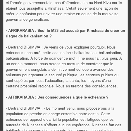
et l'armée gouvernementale, pas d'affrontements au Nord Kivu car ils
étaient tous assujettis à Kinshasa. C'était seulement une façon de
créer la confusion pour éviter une remise en cause de la mauvaise
gouvernance généralisée.
- AFRIKARABIA : Seul le M23 est accusé par Kinshasa de créer un
risque de balkanisation ?
- Bertrand BISIMWA : Je viens de vous expliquer pourquoi. Nous
entendons sans arrêt cette accusation : balkanisation, balkanisation,
balkanisation. À force de scander ce mot, il ne nous fait plus peur. À
un certain moment, nous serons en mesure de constater que le
gouvernement congolais a définitivement échoué à avancer des
solutions pour garantir la sécurité publique, les services publics qui
sont espérés par tous, l’éducation, la santé, les moyens d'une
certaine prospérité régionale. Nous en tirerons des conséquences.
- AFRIKARABIA : Des conséquences à quelle échéance ?
- Bertrand BISIMWA : - Le moment venu, nous proposerons à la
population de prendre en charge ensemble notre destin. Cette
échéance se rapproche car ici la population est fatiguée que les
autorités de Kinshasa n’offrent aucune espérance. Kinshasa fait des
habitants de ce pays des clochards, les femmes risquent à tout