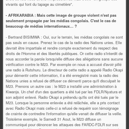
vivants qui font du tapage au cimetière".
- AFRIKARABIA : Mais cette image de groupe violent n'est pas
seulement propagée par les médias congolais. C'est le cas de
beaucoup de médias internationaux… ?
- Bertrand BISIMWA : Oui, sur le terrain, les médias congolais ne sont
pas seuls en cause. Prenez le cas de la radio des Nations unies. Elle
devrait être impartiale et rendre compte exactement du respect des
droits de l'Homme et des libertés publiques. Or cette radio s'interdit de
nous accorder la parole lorsqu'elle diffuse des allégations sans aucune
vérification contre le M23. Par exemple on nous a accusé d'avoir pillé
une radio à Rutshuru. Le directeur de cette radio a appelé Radio Okapi
pour démentir cette information, il a été enregistré mais la radio des
Nations unies a refusé de diffuser ce démenti parce qu'il disculpait le
M23. Prenons un autre cas : le M23 a installé une administration à
Kiwanja. Un chef d'un des quartiers a été tué par les FDLR/Nyatura et
son adjoint enlevé. Radio Okapi a prétendu qu'ils ont été tués par le
M23. Lorsque la personne enlevée a été relâchée, elle a pris contact
avec Radio Okapi mais celle-ci a refusé de requérir son témoignage
de crainte de contredire l'information qu'elle venait de diffuser la veille.
Troisième exemple, le Samedi 31 Aout, le M23 diffuse un
communiqué pour dénoncer les attaques des FARDC-FDLR sur ses