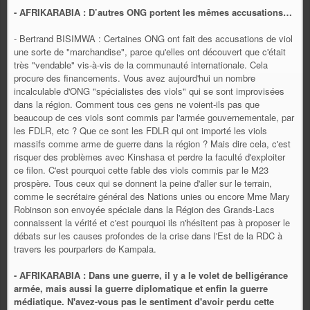
- AFRIKARABIA : D’autres ONG portent les mêmes accusations…
- Bertrand BISIMWA : Certaines ONG ont fait des accusations de viol
une sorte de "marchandise", parce qu'elles ont découvert que c'était
très "vendable" vis-à-vis de la communauté internationale. Cela
procure des financements. Vous avez aujourd'hui un nombre
incalculable d'ONG "spécialistes des viols" qui se sont improvisées
dans la région. Comment tous ces gens ne voient-ils pas que
beaucoup de ces viols sont commis par l'armée gouvernementale, par
les FDLR, etc ? Que ce sont les FDLR qui ont importé les viols
massifs comme arme de guerre dans la région ? Mais dire cela, c'est
risquer des problèmes avec Kinshasa et perdre la faculté d'exploiter
ce filon. C'est pourquoi cette fable des viols commis par le M23
prospère. Tous ceux qui se donnent la peine d'aller sur le terrain,
comme le secrétaire général des Nations unies ou encore Mme Mary
Robinson son envoyée spéciale dans la Région des Grands-Lacs
connaissent la vérité et c'est pourquoi ils n'hésitent pas à proposer le
débats sur les causes profondes de la crise dans l'Est de la RDC à
travers les pourparlers de Kampala.
- AFRIKARABIA : Dans une guerre, il y a le volet de belligérance
armée, mais aussi la guerre diplomatique et enfin la guerre
médiatique. N'avez-vous pas le sentiment d'avoir perdu cette