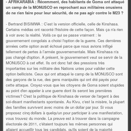
- AFRIKARABIA : Récemment, des habitants de Goma ont attaqué
un camp de la MONUSCO en reprochant aux militaires onusiens
de ne rien faire pour leur sécurité, de ne pas agir contre le M23 ?
- Bertrand BISIMWA : C’est la version officielle, celle de Kinshasa.
Certains médias ont raconté l'histoire de cette façon. Mais ça n'a rien
à voir avec la réalité. Voilà ce qui se passe vraiment : le
gouvernement congolais a choisi l'option de la guerre. Ces dernières
années cette option avait échoué parce que nous avions infligé
tellement de pertes à l’armée gouvernementale. Mais Kinshasa n'a
pas changé d'option. A présent, le gouvernement veut se servir de la
MONUSCO à cet effet. Ils ont donc fait des pressions très
importantes sur les militaire des Nations unies pour valider cette
option belliciste. Ceux qui ont attaqué le camp de la MONUSCO sont
des garçons de la rue, des gens manipulés qui ont été payés pour
cette attaque. Croyez-vous que les citoyens de Goma soient stupides
au point d'en appeler à une guerre dont ils seront les premières
victimes? C'est la politique de Kinshasa de verser de l'argent à des
soi-disant manifestants spontanés. Au Kivu, c'est la misère, la plupart
des familles survivent avec moins de un dollar par jour. Si vous
proposez cinq dollars à quelqu'un pour participer à une manifestation,
vous trouvez du monde. La preuve est à trouver dans la campagne
électorale de 2011, c'étaient toujours les mêmes personnes qui
allaient accueillir tous les candidats, qu'ils soient de la majorité