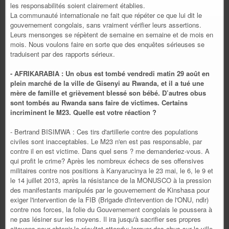
les responsabilités soient clairement établies.
La communauté internationale ne fait que répéter ce que lui dit le
gouvernement congolais, sans vraiment vérifier leurs assertions.
Leurs mensonges se répètent de semaine en semaine et de mois en
mois. Nous voulons faire en sorte que des enquêtes sérieuses se
traduisent par des rapports sérieux.
- AFRIKARABIA : Un obus est tombé vendredi matin 29 août en
plein marché de la ville de Gisenyi au Rwanda, et il a tué une
mère de famille et grièvement blessé son bébé. D’autres obus
sont tombés au Rwanda sans faire de victimes. Certains
incriminent le M23. Quelle est votre réaction ?
- Bertrand BISIMWA : Ces tirs d'artillerie contre des populations
civiles sont inacceptables. Le M23 n'en est pas responsable, par
contre il en est victime. Dans quel sens ? me demanderiez-vous. A
qui profit le crime? Après les nombreux échecs de ses offensives
militaires contre nos positions à Kanyarucinya le 23 mai, le 6, le 9 et
le 14 juillet 2013, après la résistance de la MONUSCO à la pression
des manifestants manipulés par le gouvernement de Kinshasa pour
exiger l'intervention de la FIB (Brigade d'intervention de l'ONU, ndlr)
contre nos forces, la folie du Gouvernement congolais le poussera à
ne pas lésiner sur les moyens. Il ira jusqu'à sacrifier ses propres
citoyens pour obtenir le résultat attendu: larguer des obus sur la ville