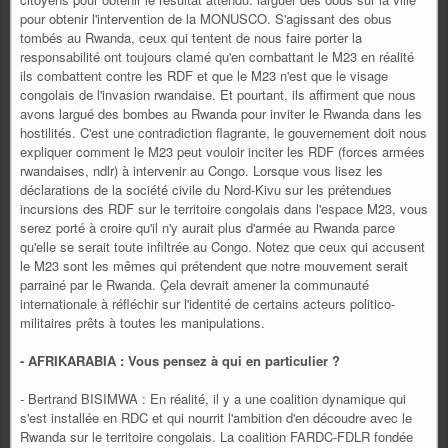
pour obtenir l'intervention de la MONUSCO. S'agissant des obus
tombés au Rwanda, ceux qui tentent de nous faire porter la
responsabilité ont toujours clamé qu'en combattant le M23 en réalité
ils combattent contre les RDF et que le M23 n'est que le visage
congolais de l'invasion rwandaise. Et pourtant, ils affirment que nous
avons largué des bombes au Rwanda pour inviter le Rwanda dans les
hostilités. C'est une contradiction flagrante, le gouvernement doit nous
expliquer comment le M23 peut vouloir inciter les RDF (forces armées
rwandaises, ndlr) à intervenir au Congo. Lorsque vous lisez les
déclarations de la société civile du Nord-Kivu sur les prétendues
incursions des RDF sur le territoire congolais dans l'espace M23, vous
serez porté à croire qu'il n'y aurait plus d'armée au Rwanda parce
qu'elle se serait toute infiltrée au Congo. Notez que ceux qui accusent
le M23 sont les mêmes qui prétendent que notre mouvement serait
parrainé par le Rwanda. Çela devrait amener la communauté
internationale à réfléchir sur l'identité de certains acteurs politico-
militaires prêts à toutes les manipulations.
- AFRIKARABIA : Vous pensez à qui en particulier ?
- Bertrand BISIMWA : En réalité, il y a une coalition dynamique qui
s'est installée en RDC et qui nourrit l'ambition d'en découdre avec le
Rwanda sur le territoire congolais. La coalition FARDC-FDLR fondée