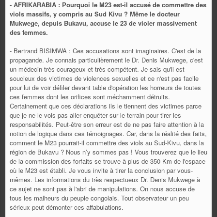
- AFRIKARABIA : Pourquoi le M23 est-il accusé de commettre des
viols massifs, y compris au Sud Kivu ? Même le docteur
Mukwege, depuis Bukavu, accuse le 23 de violer massivement
des femmes.
- Bertrand BISIMWA : Ces accusations sont imaginaires. C'est de la
propagande. Je connais particulièrement le Dr. Denis Mukwege, c'est
un médecin très courageux et très compétent. Je sais qu'il est
soucieux des victimes de violences sexuelles et ce n'est pas facile
pour lui de voir défiler devant table d'opération les horreurs de toutes
ces femmes dont les orifices sont méchamment détruits.
Certainement que ces déclarations ils le tiennent des victimes parce
que je ne le vois pas aller enquêter sur le terrain pour tirer les
responsabilités. Peut-être son erreur est de ne pas faire attention à la
notion de logique dans ces témoignages. Car, dans la réalité des faits,
comment le M23 pourrait-il commettre des viols au Sud-Kivu, dans la
région de Bukavu ? Nous n’y sommes pas ! Vous trouverez que le lieu
de la commission des forfaits se trouve à plus de 350 Km de l'espace
où le M23 est établi. Je vous invite à tirer la conclusion par vous-
mêmes. Les informations du très respectueux Dr. Denis Mukwege à
ce sujet ne sont pas à l'abri de manipulations. On nous accuse de
tous les malheurs du peuple congolais. Tout observateur un peu
sérieux peut démonter ces affabulations.