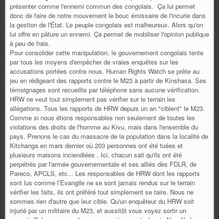
présenter comme l'ennemi commun des congolais. Ça lui permet
donc de faire de notre mouvement le bouc émissaire de l'incurie dans
la gestion de l'État. Le peuple congolais est malheureux. Alors qu'on
lui offre en pâture un ennemi. Ça permet de mobiliser l'opinion publique
à peu de frais.
Pour consolider cette manipulation, le gouvernement congolais tente
par tous les moyens d'empêcher de vraies enquêtes sur les
accusations portées contre nous. Human Rights Watch se prête au
jeu en rédigeant des rapports contre le M23 à partir de Kinshasa. Ses
témoignages sont recueillis par téléphone sans aucune vérification.
HRW ne veut tout simplement pas vérifier sur le terrain les
allégations. Tous les rapports de HRW depuis un an "ciblent" le M23.
Comme si nous étions responsables non seulement de toutes les
violations des droits de l'homme au Kivu, mais dans l'ensemble du
pays. Prenons le cas du massacre de la population dans la localité de
Kitchanga en mars dernier où 203 personnes ont été tuées et
plusieurs maisons inciendiées . Ici, chacun sait qu'ils ont été
perpétrés par l'armée gouvernementale et ses alliés dès FDLR, de
Pareco, APCLS, etc... Les responsables de HRW dont les rapports
sont lus comme l’Evangile ne se sont jamais rendus sur le terrain
vérifier les faits, ils ont préféré tout simplement se taire. Nous ne
sommes rien d'autre que leur cible. Qu'un enquêteur du HRW soit
injurié par un militaire du M23, et aussitôt vous voyez sortir un