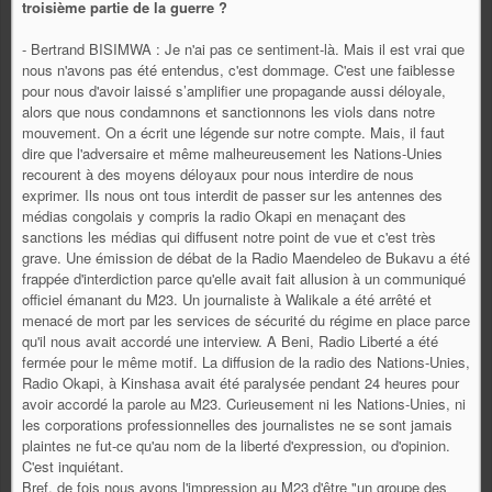
troisième partie de la guerre ?
- Bertrand BISIMWA : Je n'ai pas ce sentiment-là. Mais il est vrai que
nous n'avons pas été entendus, c'est dommage. C'est une faiblesse
pour nous d'avoir laissé s’amplifier une propagande aussi déloyale,
alors que nous condamnons et sanctionnons les viols dans notre
mouvement. On a écrit une légende sur notre compte. Mais, il faut
dire que l'adversaire et même malheureusement les Nations-Unies
recourent à des moyens déloyaux pour nous interdire de nous
exprimer. Ils nous ont tous interdit de passer sur les antennes des
médias congolais y compris la radio Okapi en menaçant des
sanctions les médias qui diffusent notre point de vue et c'est très
grave. Une émission de débat de la Radio Maendeleo de Bukavu a été
frappée d'interdiction parce qu'elle avait fait allusion à un communiqué
officiel émanant du M23. Un journaliste à Walikale a été arrêté et
menacé de mort par les services de sécurité du régime en place parce
qu'il nous avait accordé une interview. A Beni, Radio Liberté a été
fermée pour le même motif. La diffusion de la radio des Nations-Unies,
Radio Okapi, à Kinshasa avait été paralysée pendant 24 heures pour
avoir accordé la parole au M23. Curieusement ni les Nations-Unies, ni
les corporations professionnelles des journalistes ne se sont jamais
plaintes ne fut-ce qu'au nom de la liberté d'expression, ou d'opinion.
C'est inquiétant.
Bref, de fois nous avons l'impression au M23 d'être "un groupe des