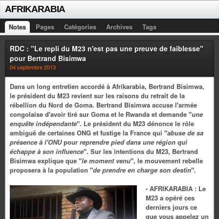
AFRIKARABIA
Notes
Pages
Catégories
Archives
Tags
RDC : "Le repli du M23 n'est pas une preuve de faiblesse"
pour Bertrand Bisimwa
04 septembre 2013
Dans un long entretien accordé à Afrikarabia, Bertrand Bisimwa,
le président du M23 revient sur les raisons du retrait de la
rébellion du Nord de Goma. Bertrand Bisimwa accuse l'armée
congolaise d'avoir tiré sur Goma et le Rwanda et demande "
une
enquête indépendante
". Le président du M23 dénonce le rôle
ambiguë de certaines ONG et fustige la France qui "
abuse de sa
présence à l'ONU
pour
reprendre pied dans une région qui
échappe à son influence
". Sur les intentions du M23, Bertrand
Bisimwa explique que "
le moment venu
", le mouvement rebelle
proposera à la population "
de prendre en charge son destin
".
- AFRIKARABIA : Le
M23 a opéré ces
derniers jours ce
que vous appelez un