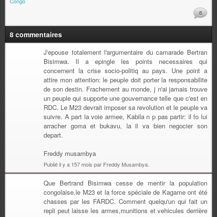
Congo
8
8 commentaires
J'epouse totalement l'argumentaire du camarade Bertran
Bisimwa. Il a epingle les points necessaires qui
concernent la crise socio-politiq au pays. Une point a
attire mon attention: le peuple doit porter la responsabilite
de son destin. Frachement au monde, j n'ai jamais trouve
un peuple qui supporte une gouvernance telle que c'est en
RDC. Le M23 devrait imposer sa revolution et le peuple va
suivre. A part la voie armee, Kabila n p pas partir: il fo lui
arracher goma et bukavu, la il va bien negocier son
depart.
Freddy musambya
Publié il y a 157 mois par Freddy Musambya.
Que Bertrand Bisimwa cesse de mentir la population
congolaise,le M23 et la force spéciale de Kagame ont été
chasses par les FARDC. Comment quelqu'un qui fait un
repli peut laisse les armes,munitions et vehicules derrière