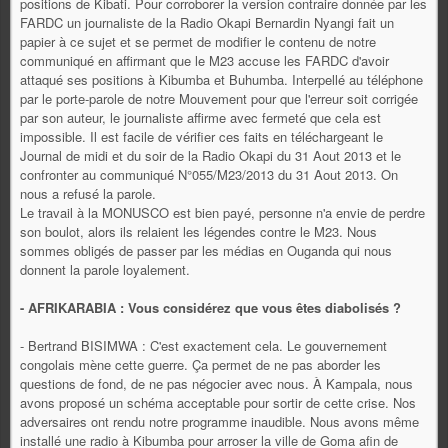
positions de Kibati. Pour corroborer la version contraire donnée par les
FARDC un journaliste de la Radio Okapi Bernardin Nyangi fait un
papier à ce sujet et se permet de modifier le contenu de notre
communiqué en affirmant que le M23 accuse les FARDC d'avoir
attaqué ses positions à Kibumba et Buhumba. Interpellé au téléphone
par le porte-parole de notre Mouvement pour que l'erreur soit corrigée
par son auteur, le journaliste affirme avec fermeté que cela est
impossible. Il est facile de vérifier ces faits en téléchargeant le
Journal de midi et du soir de la Radio Okapi du 31 Aout 2013 et le
confronter au communiqué N°055/M23/2013 du 31 Aout 2013. On
nous a refusé la parole.
Le travail à la MONUSCO est bien payé, personne n'a envie de perdre
son boulot, alors ils relaient les légendes contre le M23. Nous
sommes obligés de passer par les médias en Ouganda qui nous
donnent la parole loyalement.
- AFRIKARABIA : Vous considérez que vous êtes diabolisés ?
- Bertrand BISIMWA : C'est exactement cela. Le gouvernement
congolais mène cette guerre. Ça permet de ne pas aborder les
questions de fond, de ne pas négocier avec nous. À Kampala, nous
avons proposé un schéma acceptable pour sortir de cette crise. Nos
adversaires ont rendu notre programme inaudible. Nous avons même
installé une radio à Kibumba pour arroser la ville de Goma afin de