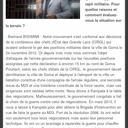
repli militaire. Pour
quelles raisons et
comment évaluez-
vous la situation sur
le terrain ?
- Bertrand BISIMWA : Notre mouvement s'est conformé aux décisions
de la conférence des chefs d'État des Grands Lacs (CIRGL) qui
avaient ordonné le gel des positions militaires dans la ville de Goma le
24 novembre 2012. Or depuis trois mois nous sommes l'objet
d'attaques de l'armée gouvernementale sur les nouvelles positions
assignées par cette déclaration à environ 15 km au nord de Goma.
Pourtant, selon les chefs d'états de la CIRGL, le gouvernement devait
démilitariser la ville de Goma et déployer à l'aéroport de la ville un
bataillon constitué d'une compagnie de l'armée régulière, une seconde
issue du M23 et une troisième constituée de la force neutre, mais ces
exigences sont restées lettre morte. Nous étions à Kampala à la table
des négociations. Malheureusement, le gouvernement congolais a fait
le choix de la guerre contre celui de négociations. En mars 2013, il
nous a laissé à Kampala pour aller obtenir la Brigade d'Intervention en
vue de faire la guerre au M23. Fort de la résolution 2098, ils ont retiré
non seulement tous leurs négociateurs mais aussi leur personnel
technique. Ils ont vu un avantage à reprendre la guerre pour chauffer