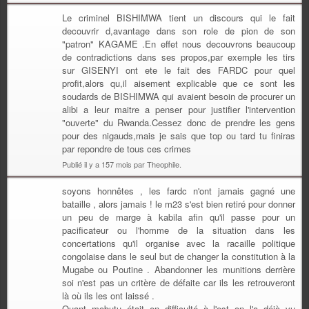
Le criminel BISHIMWA tient un discours qui le fait
decouvrir d,avantage dans son role de pion de son
"patron" KAGAME .En effet nous decouvrons beaucoup
de contradictions dans ses propos,par exemple les tirs
sur GISENYI ont ete le fait des FARDC pour quel
profit,alors qu,il aisement explicable que ce sont les
soudards de BISHIMWA qui avaient besoin de procurer un
alibi a leur maitre a penser pour justifier l'intervention
"ouverte" du Rwanda.Cessez donc de prendre les gens
pour des nigauds,mais je sais que top ou tard tu finiras
par repondre de tous ces crimes
Publié il y a 157 mois par Theophile.
soyons honnêtes , les fardc n'ont jamais gagné une
bataille , alors jamais ! le m23 s'est bien retiré pour donner
un peu de marge à kabila afin qu'il passe pour un
pacificateur ou l'homme de la situation dans les
concertations qu'il organise avec la racaille politique
congolaise dans le seul but de changer la constitution à la
Mugabe ou Poutine . Abandonner les munitions derrière
soi n'est pas un critère de défaite car ils les retrouveront
là où ils les ont laissé .
Quant mobutu était en difficulté à l'est on l'a déjà vu