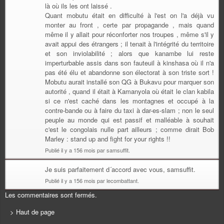
là où ils les ont laissé .
Quant mobutu était en difficulté à l'est on l'a déjà vu
monter au front , certe par propagande , mais quand
même il y allait pour réconforter nos troupes , même s'il y
avait appui des étrangers ; il tenait à l'intégrité du territoire
et son inviolabilité ; alors que kanambe lui reste
imperturbable assis dans son fauteuil à kinshasa où il n'a
pas été élu et abandonne son électorat à son triste sort !
Mobutu aurait installé son QG à Bukavu pour marquer son
autorité , quand il était à Kamanyola où était le clan kabila
si ce n'est caché dans les montagnes et occupé à la
contre-bande ou à faire du taxi à dar-es-slam ; non le seul
peuple au monde qui est passif et malléable à souhait
c'est le congolais nulle part ailleurs ; comme dirait Bob
Marley : stand up and fight for your rights !!
Publié il y a 156 mois par samsuffit.
Je suis parfaitement d´accord avec vous, samsuffit.
Publié il y a 156 mois par lecombattant.
Les commentaires sont fermés.
> Haut de page