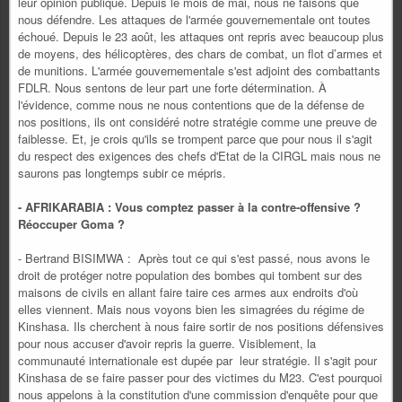
leur opinion publique. Depuis le mois de mai, nous ne faisons que
nous défendre. Les attaques de l'armée gouvernementale ont toutes
échoué. Depuis le 23 août, les attaques ont repris avec beaucoup plus
de moyens, des hélicoptères, des chars de combat, un flot d’armes et
de munitions. L'armée gouvernementale s'est adjoint des combattants
FDLR. Nous sentons de leur part une forte détermination. À
l'évidence, comme nous ne nous contentions que de la défense de
nos positions, ils ont considéré notre stratégie comme une preuve de
faiblesse. Et, je crois qu'ils se trompent parce que pour nous il s'agit
du respect des exigences des chefs d'Etat de la CIRGL mais nous ne
saurons pas longtemps subir ce mépris.
- AFRIKARABIA : Vous comptez passer à la contre-offensive ?
Réoccuper Goma ?
- Bertrand BISIMWA : Après tout ce qui s'est passé, nous avons le
droit de protéger notre population des bombes qui tombent sur des
maisons de civils en allant faire taire ces armes aux endroits d'où
elles viennent. Mais nous voyons bien les simagrées du régime de
Kinshasa. Ils cherchent à nous faire sortir de nos positions défensives
pour nous accuser d'avoir repris la guerre. Visiblement, la
communauté internationale est dupée par leur stratégie. Il s'agit pour
Kinshasa de se faire passer pour des victimes du M23. C'est pourquoi
nous appelons à la constitution d'une commission d'enquête pour que