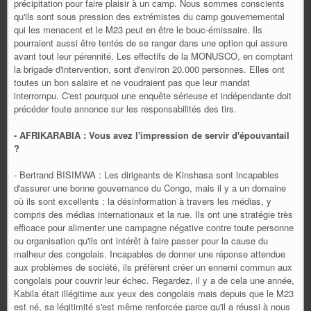
précipitation pour faire plaisir à un camp. Nous sommes conscients
qu'ils sont sous pression des extrémistes du camp gouvernemental
qui les menacent et le M23 peut en être le bouc-émissaire. Ils
pourraient aussi être tentés de se ranger dans une option qui assure
avant tout leur pérennité. Les effectifs de la MONUSCO, en comptant
la brigade d'intervention, sont d'environ 20.000 personnes. Elles ont
toutes un bon salaire et ne voudraient pas que leur mandat
interrompu. C'est pourquoi une enquête sérieuse et indépendante doit
précéder toute annonce sur les responsabilités des tirs.
- AFRIKARABIA : Vous avez l'impression de servir d'épouvantail
?
- Bertrand BISIMWA : Les dirigeants de Kinshasa sont incapables
d'assurer une bonne gouvernance du Congo, mais il y a un domaine
où ils sont excellents : la désinformation à travers les médias, y
compris des médias internationaux et la rue. Ils ont une stratégie très
efficace pour alimenter une campagne négative contre toute personne
ou organisation qu'ils ont intérêt à faire passer pour la cause du
malheur des congolais. Incapables de donner une réponse attendue
aux problèmes de société, ils préfèrent créer un ennemi commun aux
congolais pour couvrir leur échec. Regardez, il y a de cela une année,
Kabila était illégitime aux yeux des congolais mais depuis que le M23
est né, sa légitimité s'est même renforcée parce qu'il a réussi à nous