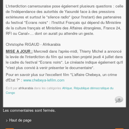
L'interdiction camerounaise pose également plusieurs questions : celle
de l'indépendance des autorités de Yaoundé face à des pressions
extérieures et surtout le "silence radio" (pour l'instant) des partenaires
du festival "Ecrans noirs" : l'Institut Français qui dépend du Ministère
de la culture français et Ministère des Affaires étrangères, France 24,
RFI ou Canal+… dont on aurait pu attendre un geste.
Christophe RIGAUD - Afrikarabia
MISE A JOUR :
Mercredi dans l'après-midi, Thierry Michel a annoncé
la levée de l'interdiction du film qui sera bien projeté jeudi 4 juillet dans
le cadre du festival "Ecrans noirs". Le cinéaste indique également qu'il
"n'est plus convié à venir présenter le documentaire".
Pour en savoir plus sur l'excellent film "L'affaire Chebeya, un crime
d'Etat ?" :
www.chebeya-lefilm.com
Écrit par
afrikarabia
dans les catégories
Afrique
,
République démocratique du
Congo
0
Les commentaires sont fermés.
> Haut de page