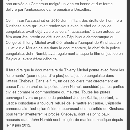
son arrivée au Cameroun malgré un visa en bonne et due forme
délivré par l'ambassade camerounaise à Bruxelles.
Ce film sur l'assassinat en 2010 d'un militant des droits de l'homme à
Kinshasa alors qu'il avait rendez-vous avec le chef de la police
congolaise, avait déjà valu plusieurs "tracasseries" à son auteur. Le
film avait été interdit de diffusion en République démocratique du
Congo et Thierry Michel avait été refoulé à l'aéroport de Kinshasa en
juillet 2012. Mis en cause dans le documentaire, le chef de la police
congolaise, John Numbi, avait également attaqué le film en justice en
Belgique, avant d'être débouté.
Il faut dire que le documentaire de Thierry Michel pointe avec force les
"errements" (pour ne pas dire plus) de la justice congolaise dans
l'affaire Chebeya. Dans le film, un des policiers met directement en
cause l'ancien chef de la police, John Numbi, considéré par les parties
civiles comme le commanditaire du meurtre. Toutes les pistes
convergent vers ce proche du président Joseph Kabila, pourtant, la
justice congolaise a toujours refusé de le mettre en cause. L'épisode
camerounais n'est qu'un énième soubresaut des autorités de Kinshasa
pour tenter d'"enterrer" le procès Chebeya, dont les principaux
accusés (sauf John Numbi) sont rejugés de manière chaotique depuis
le 19 juin 2012.