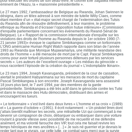
pour exécuter les ordres de son beau-frère, le colonel Elie Sagatwa membre
éminent de l'Akazu, la « maisonnée présidentielle ».
Le 27 mars 1992, l’ambassadeur de Belgique au Rwanda, Johan Swinnen le
désigna, dans un télex adressé à son ministre de tutelle Willy Claes, comme
étant membre d’un « état-major secret chargé de l’extermination des Tutsis
du Rwanda afin de résoudre définitivement, à leur manière, le problème
ethnique au Rwanda et d’écraser l’opposition hutue intérieure» (Commission
d'enquête parlementaire concernant les évènements du Rwand-Sénat de
Belgique). Le « Rapport de la commission internationale d'enquête sur les
violations des droits de l'homme au Rwanda depuis le 1er octobre 1990 (7-
21 janvier 1993)» évoque le capitaine Simbikangwa comme un tortionnaire.
L’ONG américaine Human Right Watch rapporte dans son bilan de l’année
1993 au Rwanda que Monique Mujawamariya, une militante rwandaise des
droits de l’homme « a été menacée de mort par le Capt. Pascal Simbikangwa
connu pour avoir torturé plusieurs personnes détenues par les services
secrets ». Les auteurs de l’excellent ouvrage « Les médias du génocide »
nous racontent l’épisode de la création du journal « L’indomptable Ikinani».
Le 23 mars 1994, Joseph Kavaruganda, président de la cour de cassation,
alertait le président Habyarimana sur les menaces de mort du capitaine
Pascal Simbikangwa à son encontre. Joseph Kavaruganda sera assassiné
18 jours plus tard, le 7 avril 1994, par des membres de la garde
présidentielle. Simbikangwa a été très actif dans le génocide contre les Tutsi
et dans le massacre des Hutu démocrates, distribuant des armes et
encouragent les tueurs.
« Le tortionnaire » s’est livré dans deux livres « L’homme et sa croix » (1989)
et « La guerre d’octobre » (1991). Il écrit notamment : « Un pistolet 9mm dont
j’allais bientôt maîtriser les secrets, une mitraillette Uzi qui commençait à me
devenir un compagnon de choix, débarquer ou embarquer dans une voiture
roulant à grande vitesse avec possibilité de me recueillir et me défendre
aisément, et ma volonté farouche des VIP, tout cela me faisait revivre les
temps héroïques de mes ancêtres.» […] « Je suis né guerrier et je devrais le
rester tant que je vivrais, car cette lutte, ce combat sans merci que la survie