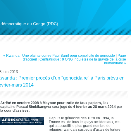
ue démocratique du Congo (RDC)
« Rwanda : Une plainte contre Paul Barril pour complicité de génocide
|
Page
d'accueil
|
Centrafrique : 9 ONG inquiètes de la gravité de la crise
humanitaire »
6 juin 2013
wanda : Premier procès d’un "génocidaire" à Paris prévu en
évrier-mars 2014
Arrêté en octobre 2008 à Mayotte pour trafic de faux papiers, l’ex
capitaine Pascal Simbikangwa sera jugé du 4 février au 28 mars 2014 par
la cour d’assises.
Depuis le génocide des Tutsi en 1994, la
France est, de tous les pays occidentaux, celui
qui a accueilli le plus grand nombre de
réfugiés rwandais suspects d’actes de torture,