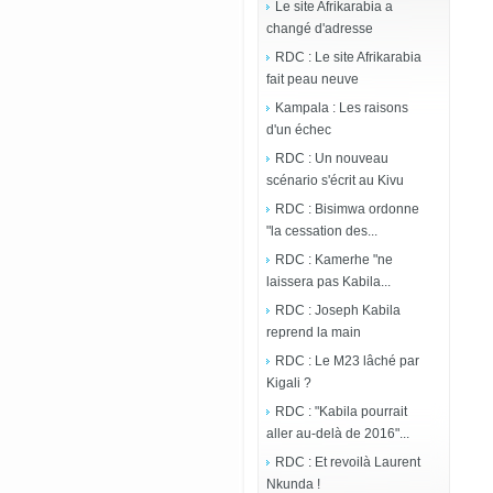
Le site Afrikarabia a
changé d'adresse
RDC : Le site Afrikarabia
fait peau neuve
Kampala : Les raisons
d'un échec
RDC : Un nouveau
scénario s'écrit au Kivu
RDC : Bisimwa ordonne
"la cessation des...
RDC : Kamerhe "ne
laissera pas Kabila...
RDC : Joseph Kabila
reprend la main
RDC : Le M23 lâché par
Kigali ?
RDC : "Kabila pourrait
aller au-delà de 2016"...
RDC : Et revoilà Laurent
Nkunda !