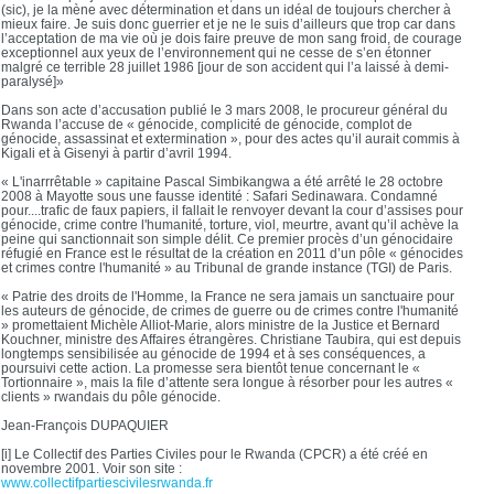
(sic), je la mène avec détermination et dans un idéal de toujours chercher à
mieux faire. Je suis donc guerrier et je ne le suis d’ailleurs que trop car dans
l’acceptation de ma vie où je dois faire preuve de mon sang froid, de courage
exceptionnel aux yeux de l’environnement qui ne cesse de s’en étonner
malgré ce terrible 28 juillet 1986 [jour de son accident qui l’a laissé à demi-
paralysé]»
Dans son acte d’accusation publié le 3 mars 2008, le procureur général du
Rwanda l’accuse de « génocide, complicité de génocide, complot de
génocide, assassinat et extermination », pour des actes qu’il aurait commis à
Kigali et à Gisenyi à partir d’avril 1994.
« L'inarrrêtable » capitaine Pascal Simbikangwa a été arrêté le 28 octobre
2008 à Mayotte sous une fausse identité : Safari Sedinawara. Condamné
pour....trafic de faux papiers, il fallait le renvoyer devant la cour d’assises pour
génocide, crime contre l'humanité, torture, viol, meurtre, avant qu’il achève la
peine qui sanctionnait son simple délit. Ce premier procès d’un génocidaire
réfugié en France est le résultat de la création en 2011 d’un pôle « génocides
et crimes contre l'humanité » au Tribunal de grande instance (TGI) de Paris.
« Patrie des droits de l'Homme, la France ne sera jamais un sanctuaire pour
les auteurs de génocide, de crimes de guerre ou de crimes contre l'humanité
» promettaient Michèle Alliot-Marie, alors ministre de la Justice et Bernard
Kouchner, ministre des Affaires étrangères. Christiane Taubira, qui est depuis
longtemps sensibilisée au génocide de 1994 et à ses conséquences, a
poursuivi cette action. La promesse sera bientôt tenue concernant le «
Tortionnaire », mais la file d’attente sera longue à résorber pour les autres «
clients » rwandais du pôle génocide.
Jean-François DUPAQUIER
[i] Le Collectif des Parties Civiles pour le Rwanda (CPCR) a été créé en
novembre 2001. Voir son site :
www.collectifpartiescivilesrwanda.fr