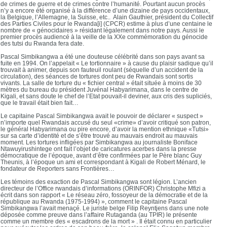
de crimes de guerre et de crimes contre l’humanité. Pourtant aucun procès
n’y a encore été organisé à la différence d’une dizaine de pays occidentaux,
la Belgique, l’Allemagne, la Suisse, etc.. Alain Gauthier, président du Collectif
des Parties Civiles pour le Rwanda[i] (CPCR) estime à plus d’une centaine le
nombre de « génocidaires » résidant légalement dans notre pays. Aussi le
premier procès audiencé à la veille de la XXe commémoration du génocide
des tutsi du Rwanda fera date.
Pascal Simbikangwa a été une douteuse célébrité dans son pays avant sa
fuite en 1994. On l’appelait « Le tortionnaire » à cause du plaisir sadique qu’il
trouvait à animer, depuis son fauteuil roulant (séquelle d’un accident de la
circulation), des séances de tortures dont peu de Rwandais sont sortis
vivants. La salle de torture du « fichier central » était située à moins de 30
mètres du bureau du président Juvénal Habyarimana, dans le centre de
Kigali, et sans doute le chef de l’Etat pouvait-il deviner, aux cris des supliciés,
que le travail était bien fait…
Le capitaine Pascal Simbikangwa avait le pouvoir de déclarer « suspect »
n’importe quel Rwandais accusé du seul «crime» d’avoir critiqué son patron,
le général Habyarimana ou pire encore, d’avoir la mention ethnique «Tutsi»
sur sa carte d’identité et de s’être trouvé au mauvais endroit au mauvais
moment. Les tortures infligées par Simbikangwa au journaliste Boniface
Ntawuyirushintege ont fait l’objet de caricatures acerbes dans la presse
démocratique de l’époque, avant d’être confirmées par le Père blanc Guy
Theunis, à l’époque un ami et correspondant à Kigali de Robert Ménard, le
fondateur de Reporters sans Frontières…
Les témoins des exaction de Pascal Simbikangwa sont légion. L’ancien
directeur de l’Office rwandais d’informations (ORINFOR) Christophe Mfizi a
écrit dans son rapport « Le réseau zéro, fossoyeur de la démocratie et de la
république au Rwanda (1975-1994) », comment le capitaine Pascal
Simbikangwa l’avait menaçé. Le juriste belge Filip Reyntjens dans une note
déposée comme preuve dans l’affaire Rutaganda (au TPIR) le présente
comme un membre des « escadrons de la mort » . Il était connu en particulier