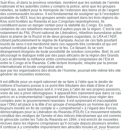
Sud-Kivu, et dans la province orientale, montrent que les soldats de l’armée
nationale et les autorités civiles y compris la police, ainsi que les groupes
rebelles, se battent pour le monopole de l’extorsion des biens et de l’argent
des communautés locales». Il est fondamental de souligner qu’à l’exception
probable du M23, tous les groupes armés opérant dans les trois régions du
Kivu sont hostiles au Rwanda et aux Congolais rwandophones. Ils
constituent aussi un danger certain pour la stabilité du Congo. En outre,
certaines de ces rebellions menacent d’autres pays de la région. C'est le cas
notamment du FNL (Front national de Libération), rébellion burundaise active
dans la plaine de la Ruzizi et de deux groupes ougandais, la LRA et l’ADF,
ciblant particulièrement le régime de Kampala. Aucun de ces faits pourtant
lourds de sens n’est mentionné dans ces rapports très contestés et qui ont
surtout contribué à jeter de l’huile sur le feu. Ce faisant, ils se sont
étrangement éloignés de toute possibilité de solution concertée. Bref, ils ont
découragé le dialogue initié par des pays africains de la région des Grands
Lacs et alimenté la méfiance entre communautés congolaises de l’Est et
entre le Congo et le Rwanda. Cette lecture tronquée, relayée par la presse
internationale et locale congolaise ainsi
que par les organisations des droits de l’homme, pourrait elle-même très vite
générer de nouvelles violences.
Il est difficile pour un esprit rationnel de se faire à l’idée que le destin de
millions d’humains puisse à ce point être tributaire des états d’âme d’un
expert qui, aussi talentueux soit-il, n’est pas à l’abri de ses propres passions,
voire de ses a priori idéologiques. Il apparaît très clairement que dans ce cas
précis on a instrumentalisé l’appareil des Nations-Unies pour régler des
comptes avec le gouvernement rwandais. Il est surprenant et inacceptable
que l’ONU ait placé à la tête d’un groupe d’enquêteurs un homme qui s’est
toujours montré en fin de compte si « compréhensif » à l’égard des Forces
démocratiques pour la Libération du Rwanda (FDLR) Ce mouvement rebelle,
constitué des vestiges de l'armée et des milices Interahamwe qui ont commis
le génocide contre les Tutsi du Rwanda en 1994, s’est enrichi de nouvelles
recrues dans les régions congolaises qu’il occupe depuis plusieurs années.
Il continue à y commettre impunément des atrocités inouïes et, pour financer