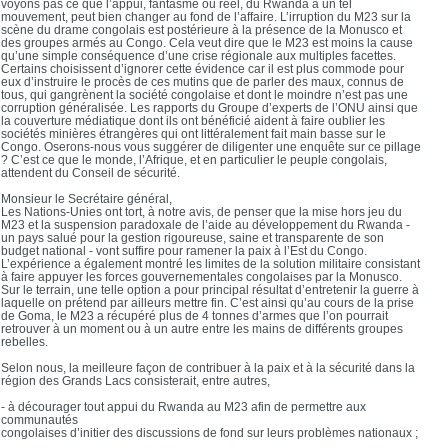
voyons pas ce que l’appui, fantasmé ou réel, du Rwanda à un tel
mouvement, peut bien changer au fond de l’affaire. L’irruption du M23 sur la
scène du drame congolais est postérieure à la présence de la Monusco et
des groupes armés au Congo. Cela veut dire que le M23 est moins la cause
qu’une simple conséquence d’une crise régionale aux multiples facettes.
Certains choisissent d’ignorer cette évidence car il est plus commode pour
eux d’instruire le procès de ces mutins que de parler des maux, connus de
tous, qui gangrènent la société congolaise et dont le moindre n’est pas une
corruption généralisée. Les rapports du Groupe d’experts de l’ONU ainsi que
la couverture médiatique dont ils ont bénéficié aident à faire oublier les
sociétés minières étrangères qui ont littéralement fait main basse sur le
Congo. Oserons-nous vous suggérer de diligenter une enquête sur ce pillage
? C’est ce que le monde, l’Afrique, et en particulier le peuple congolais,
attendent du Conseil de sécurité.
Monsieur le Secrétaire général,
Les Nations-Unies ont tort, à notre avis, de penser que la mise hors jeu du
M23 et la suspension paradoxale de l’aide au développement du Rwanda -
un pays salué pour la gestion rigoureuse, saine et transparente de son
budget national - vont suffire pour ramener la paix à l’Est du Congo.
L’expérience a également montré les limites de la solution militaire consistant
à faire appuyer les forces gouvernementales congolaises par la Monusco.
Sur le terrain, une telle option a pour principal résultat d’entretenir la guerre à
laquelle on prétend par ailleurs mettre fin. C’est ainsi qu’au cours de la prise
de Goma, le M23 a récupéré plus de 4 tonnes d’armes que l’on pourrait
retrouver à un moment ou à un autre entre les mains de différents groupes
rebelles.
Selon nous, la meilleure façon de contribuer à la paix et à la sécurité dans la
région des Grands Lacs consisterait, entre autres,
- à décourager tout appui du Rwanda au M23 afin de permettre aux
communautés
congolaises d’initier des discussions de fond sur leurs problèmes nationaux ;