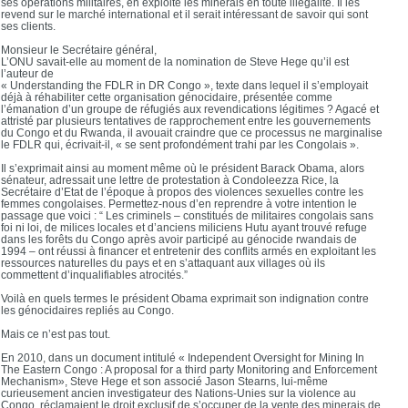
ses opérations militaires, en exploite les minerais en toute illégalité. Il les
revend sur le marché international et il serait intéressant de savoir qui sont
ses clients.
Monsieur le Secrétaire général,
L’ONU savait-elle au moment de la nomination de Steve Hege qu’il est
l’auteur de
« Understanding the FDLR in DR Congo », texte dans lequel il s’employait
déjà à réhabiliter cette organisation génocidaire, présentée comme
l’émanation d’un groupe de réfugiés aux revendications légitimes ? Agacé et
attristé par plusieurs tentatives de rapprochement entre les gouvernements
du Congo et du Rwanda, il avouait craindre que ce processus ne marginalise
le FDLR qui, écrivait-il, « se sent profondément trahi par les Congolais ».
Il s’exprimait ainsi au moment même où le président Barack Obama, alors
sénateur, adressait une lettre de protestation à Condoleezza Rice, la
Secrétaire d’Etat de l’époque à propos des violences sexuelles contre les
femmes congolaises. Permettez-nous d’en reprendre à votre intention le
passage que voici : “ Les criminels – constitués de militaires congolais sans
foi ni loi, de milices locales et d’anciens miliciens Hutu ayant trouvé refuge
dans les forêts du Congo après avoir participé au génocide rwandais de
1994 – ont réussi à financer et entretenir des conflits armés en exploitant les
ressources naturelles du pays et en s’attaquant aux villages où ils
commettent d’inqualifiables atrocités.”
Voilà en quels termes le président Obama exprimait son indignation contre
les génocidaires repliés au Congo.
Mais ce n’est pas tout.
En 2010, dans un document intitulé « Independent Oversight for Mining In
The Eastern Congo : A proposal for a third party Monitoring and Enforcement
Mechanism», Steve Hege et son associé Jason Stearns, lui-même
curieusement ancien investigateur des Nations-Unies sur la violence au
Congo, réclamaient le droit exclusif de s’occuper de la vente des minerais de