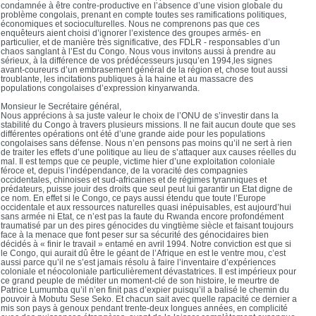
condamnée à être contre-productive en l’absence d’une vision globale du
problème congolais, prenant en compte toutes ses ramifications politiques,
économiques et socioculturelles. Nous ne comprenons pas que ces
enquêteurs aient choisi d’ignorer l’existence des groupes armés- en
particulier, et de manière très significative, des FDLR - responsables d’un
chaos sanglant à l’Est du Congo. Nous vous invitons aussi à prendre au
sérieux, à la différence de vos prédécesseurs jusqu’en 1994,les signes
avant-coureurs d’un embrasement général de la région et, chose tout aussi
troublante, les incitations publiques à la haine et au massacre des
populations congolaises d’expression kinyarwanda.
Monsieur le Secrétaire général,
Nous apprécions à sa juste valeur le choix de l’ONU de s’investir dans la
stabilité du Congo à travers plusieurs missions. Il ne fait aucun doute que ses
différentes opérations ont été d’une grande aide pour les populations
congolaises sans défense. Nous n’en pensons pas moins qu’il ne sert à rien
de traiter les effets d’une politique au lieu de s’attaquer aux causes réelles du
mal. Il est temps que ce peuple, victime hier d’une exploitation coloniale
féroce et, depuis l’indépendance, de la voracité des compagnies
occidentales, chinoises et sud-africaines et de régimes tyranniques et
prédateurs, puisse jouir des droits que seul peut lui garantir un Etat digne de
ce nom. En effet si le Congo, ce pays aussi étendu que toute l’Europe
occidentale et aux ressources naturelles quasi inépuisables, est aujourd’hui
sans armée ni Etat, ce n’est pas la faute du Rwanda encore profondément
traumatisé par un des pires génocides du vingtième siècle et faisant toujours
face à la menace que font peser sur sa sécurité des génocidaires bien
décidés à « finir le travail » entamé en avril 1994. Notre conviction est que si
le Congo, qui aurait dû être le géant de l’Afrique en est le ventre mou, c’est
aussi parce qu’il ne s’est jamais résolu à faire l’inventaire d’expériences
coloniale et néocoloniale particulièrement dévastatrices. Il est impérieux pour
ce grand peuple de méditer un moment-clé de son histoire, le meurtre de
Patrice Lumumba qu’il n’en finit pas d’expier puisqu’il a balisé le chemin du
pouvoir à Mobutu Sese Seko. Et chacun sait avec quelle rapacité ce dernier a
mis son pays à genoux pendant trente-deux longues années, en complicité