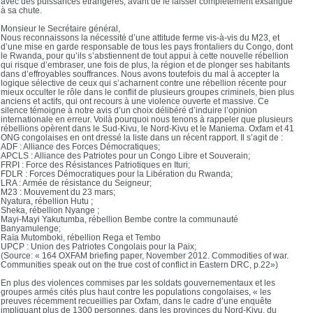
avec des puissances étrangères, avant de le laisser complètement exsangue
à sa chute.
Monsieur le Secrétaire général,
Nous reconnaissons la nécessité d’une attitude ferme vis-à-vis du M23, et
d’une mise en garde responsable de tous les pays frontaliers du Congo, dont
le Rwanda, pour qu’ils s’abstiennent de tout appui à cette nouvelle rébellion
qui risque d’embraser, une fois de plus, la région et de plonger ses habitants
dans d’effroyables souffrances. Nous avons toutefois du mal à accepter la
logique sélective de ceux qui s’acharnent contre une rébellion récente pour
mieux occulter le rôle dans le conflit de plusieurs groupes criminels, bien plus
anciens et actifs, qui ont recours à une violence ouverte et massive. Ce
silence témoigne à notre avis d’un choix délibéré d’induire l’opinion
internationale en erreur. Voilà pourquoi nous tenons à rappeler que plusieurs
rébellions opèrent dans le Sud-Kivu, le Nord-Kivu et le Maniema. Oxfam et 41
ONG congolaises en ont dressé la liste dans un récent rapport. Il s’agit de :
ADF : Alliance des Forces Démocratiques;
APCLS : Alliance des Patriotes pour un Congo Libre et Souverain;
FRPI : Force des Résistances Patriotiques en Ituri;
FDLR : Forces Démocratiques pour la Libération du Rwanda;
LRA : Armée de résistance du Seigneur;
M23 : Mouvement du 23 mars;
Nyatura, rébellion Hutu ;
Sheka, rébellion Nyange ;
Mayi-Mayi Yakutumba, rébellion Bembe contre la communauté
Banyamulenge;
Raïa Mutomboki, rébellion Rega et Tembo
UPCP : Union des Patriotes Congolais pour la Paix;
(Source: « 164 OXFAM briefing paper, November 2012. Commodities of war.
Communities speak out on the true cost of conflict in Eastern DRC, p.22»)
En plus des violences commises par les soldats gouvernementaux et les
groupes armés cités plus haut contre les populations congolaises, « les
preuves récemment recueillies par Oxfam, dans le cadre d’une enquête
impliquant plus de 1300 personnes, dans les provinces du Nord-Kivu, du