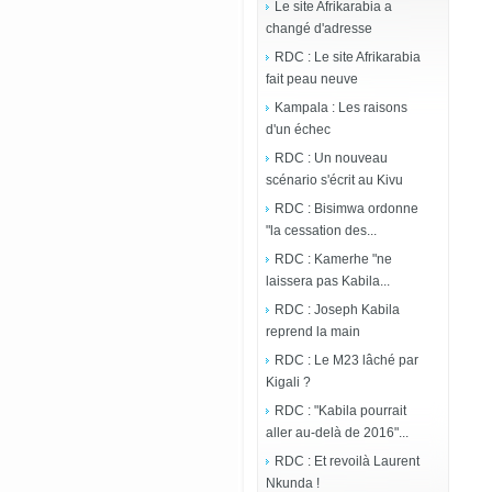
Le site Afrikarabia a
changé d'adresse
RDC : Le site Afrikarabia
fait peau neuve
Kampala : Les raisons
d'un échec
RDC : Un nouveau
scénario s'écrit au Kivu
RDC : Bisimwa ordonne
"la cessation des...
RDC : Kamerhe "ne
laissera pas Kabila...
RDC : Joseph Kabila
reprend la main
RDC : Le M23 lâché par
Kigali ?
RDC : "Kabila pourrait
aller au-delà de 2016"...
RDC : Et revoilà Laurent
Nkunda !