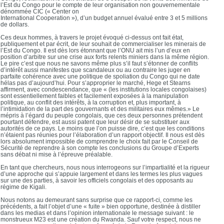
l’Est du Congo pour le compte de leur organisation non gouvernementale
dénommée CIC (« Center on
International Cooperation »), d’un budget annuel évalué entre 3 et 5 millions
de dollars.
Ces deux hommes, à travers le projet évoqué ci-dessus ont fait état,
publiquement et par écrit, de leur souhait de commercialiser les minerais de
l’Est du Congo. Il est dès lors étonnant que l’ONU ait mis l’un d’eux en
position d’arbitre sur une crise aux forts relents miniers dans la même région.
Le pire c’est que nous ne savons même plus s’il faut s’étonner de conflits
d’intérêt aussi manifestes que scandaleux ou au contraire les juger en
parfaite cohérence avec une politique de spoliation du Congo qui ne date
hélas pas d’aujourd’hui. Pour s’approprier le marché, Hege et Stearns
affirment, avec condescendance, que « (les institutions locales congolaises)
sont essentiellement faibles et facilement exposées à la manipulation
politique, au conflit des intérêts, à la corruption et, plus important, à
l’intimidation de la part des gouvernants et des militaires eux mêmes.» Le
mépris à l’égard du peuple congolais, que ces deux personnes prétendent
pourtant défendre, est aussi patent que leur désir de se substituer aux
autorités de ce pays. Le moins que l’on puisse dire, c’est que les conditions
n’étaient pas réunies pour l’élaboration d’un rapport objectif. Il nous est dès
lors absolument impossible de comprendre le choix fait par le Conseil de
Sécurité de reprendre à son compte les conclusions du Groupe d’Experts
sans débat ni mise à l’épreuve préalable.
En tant que chercheurs, nous nous interrogeons sur l’impartialité et la rigueur
d’une approche qui s’appuie largement et dans les termes les plus vagues
sur une des parties, à savoir les officiels congolais et des opposants au
régime de Kigali.
Nous notons au demeurant sans surprise que ce rapport-ci, comme les
précédents, a fait l’objet d’une « fuite » bien opportune, destinée à distiller
dans les medias et dans l’opinion internationale le message suivant : le
monstrueux M23 est une création du Rwanda. Sauf votre respect, nous ne