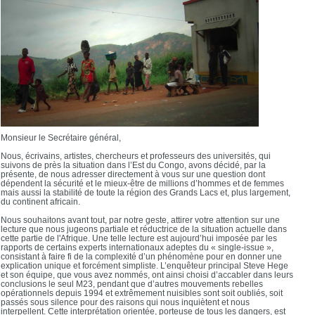
Monsieur le Secrétaire général,
Nous, écrivains, artistes, chercheurs et professeurs des universités, qui
suivons de près la situation dans l’Est du Congo, avons décidé, par la
présente, de nous adresser directement à vous sur une question dont
dépendent la sécurité et le mieux-être de millions d’hommes et de femmes
mais aussi la stabilité de toute la région des Grands Lacs et, plus largement,
du continent africain.
Nous souhaitons avant tout, par notre geste, attirer votre attention sur une
lecture que nous jugeons partiale et réductrice de la situation actuelle dans
cette partie de l'Afrique. Une telle lecture est aujourd’hui imposée par les
rapports de certains experts internationaux adeptes du « single-issue »,
consistant à faire fi de la complexité d’un phénomène pour en donner une
explication unique et forcément simpliste. L’enquêteur principal Steve Hege
et son équipe, que vous avez nommés, ont ainsi choisi d’accabler dans leurs
conclusions le seul M23, pendant que d’autres mouvements rebelles
opérationnels depuis 1994 et extrêmement nuisibles sont soit oubliés, soit
passés sous silence pour des raisons qui nous inquiètent et nous
interpellent. Cette interprétation orientée, porteuse de tous les dangers, est