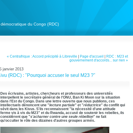
ue démocratique du Congo (RDC)
« Centrafrique : Accord précipité à Libreville
|
Page d'accueil
|
RDC : M23 et
gouvernement d'accords... sur rien »
5 janvier 2013
ivu (RDC) : "Pourquoi accuser le seul M23 ?"
Des écrivains, artistes, chercheurs et professeurs des universités
interpellent le secrétaire général de l'ONU, Ban Ki Moon sur la situation
dans l'Est du Congo. Dans une lettre ouverte que nous publions, ces
intellectuels dénoncent une "
lecture partiale
" et "
réductrice
" du conflit qui
sévit dans les Kivus. S'ils reconnaissent "la nécessité d'une attitude
ferme vis à vis du M23" et du Rwanda, accusé de soutenir les rebelles, ils
considèrent que "
s'acharner contre une seule rébellion
" ne fait
qu'occulter le rôle des dizaines d'autres groupes armés.