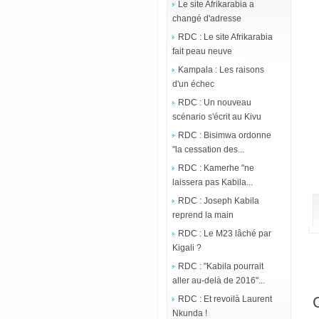
Le site Afrikarabia a
changé d'adresse
RDC : Le site Afrikarabia
fait peau neuve
Kampala : Les raisons
d'un échec
RDC : Un nouveau
scénario s'écrit au Kivu
RDC : Bisimwa ordonne
"la cessation des...
RDC : Kamerhe "ne
laissera pas Kabila...
RDC : Joseph Kabila
reprend la main
RDC : Le M23 lâché par
Kigali ?
RDC : "Kabila pourrait
aller au-delà de 2016"...
RDC : Et revoilà Laurent
Nkunda !