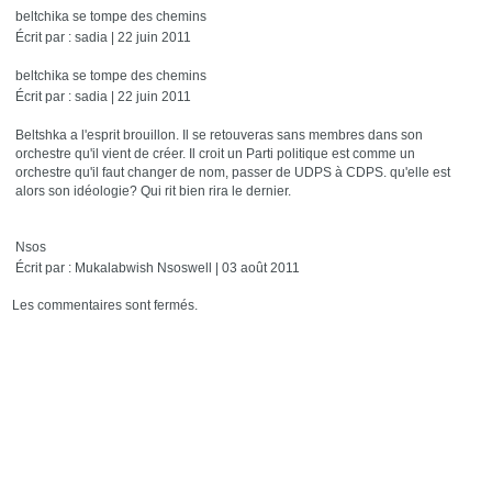
beltchika se tompe des chemins
Écrit par : sadia | 22 juin 2011
beltchika se tompe des chemins
Écrit par : sadia | 22 juin 2011
Beltshka a l'esprit brouillon. Il se retouveras sans membres dans son
orchestre qu'il vient de créer. Il croit un Parti politique est comme un
orchestre qu'il faut changer de nom, passer de UDPS à CDPS. qu'elle est
alors son idéologie? Qui rit bien rira le dernier.
Nsos
Écrit par : Mukalabwish Nsoswell | 03 août 2011
Les commentaires sont fermés.