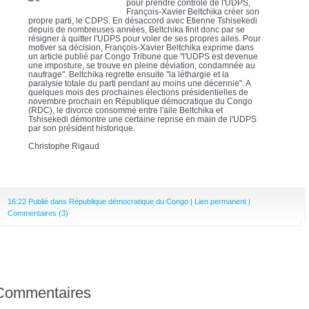
pour prendre contrôle de l'UDPS,
François-Xavier Beltchika créer son
propre parti, le CDPS. En désaccord avec Etienne Tshisekedi
depuis de nombreuses années, Beltchika finit donc par se
résigner à quitter l'UDPS pour voler de ses propres ailes. Pour
motiver sa décision, François-Xavier Beltchika exprime dans
un article publié par Congo Tribune que "l'UDPS est devenue
une imposture, se trouve en pleine déviation, condamnée au
naufrage". Beltchika regrette ensuite "la léthargie et la
paralysie totale du parti pendant au moins une décennie". A
quelques mois des prochaines élections présidentielles de
novembre prochain en République démocratique du Congo
(RDC), le divorce consommé entre l'aile Beltchika et
Tshisekedi démontre une certaine reprise en main de l'UDPS
par son président historique.
Christophe Rigaud
16:22 Publié dans
République démocratique du Congo
|
Lien permanent
|
Commentaires (3)
Commentaires