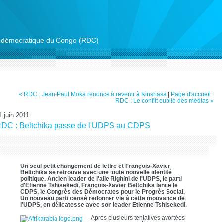
ue démocratique du Congo (RDC)
« RDC : Jean-Paul Moka renonce à revenir à Kinshasa
|
Page d'accueil
|
RDC : Le conflit oublié des médias »
1 juin 2011
DC : Beltchika passe de l'UDPS au CDPS
Un seul petit changement de lettre et François-Xavier
Beltchika se retrouve avec une toute nouvelle identité
politique. Ancien leader de l'aile Righini de l'UDPS, le parti
d'Etienne Tshisekedi, François-Xavier Beltchika lance le
CDPS, le Congrès des Démocrates pour le Progrès Social.
Un nouveau parti censé redonner vie à cette mouvance de
l'UDPS, en délicatesse avec son leader Etienne Tshisekedi.
Après plusieurs tentatives avortées