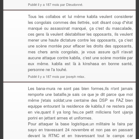
Publié il y a 187 mois par Dieudonné.
Tous les collabos et lui même kabila veulent considerer
les congolais commes des ilettrés, soit disant coup d"état
manqué ou assassinat manqué, ça c'est du mascalade,
ces gens là veulent déstabiliser les opposants, ils veulent
mener une haute dictature contre les opposants, ça c'est
une scène montée pour effacer les droits des opposants,
mes chers amis congolais, je vous assure qu'il n'avait
aucune attaque contre kabila, c'est une scène montée par
eux même. kabila est là à kinshasa en bonne santé,
personne ne l'a touhé.
Publié il y a 187 mois par joseph relax.
Les bana-mura ne sont pas bien formes,ils n'ont jamais
remporte une bataille,je sais ce que je dit parce que moi
même j'etais soldat;une centaine des DSP ex FAZ bien
equippe entourant la residence de kabila,il ne restera pas
en vie,quant il ya long feu,ce petit miliciens font ujanja
porini en jettant armes et uniformes.
Pour attaquer la base logistique,un militaire le faira par
sayo en travessant 24 novembre et non pas en passant
devant la RTNC et en traverssant tout le camps car