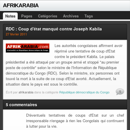
AFRIKARABIA
Notes
Pages
Catégories
Archives
Tags
RDC : Coup d'état manqué contre Joseph Kabila
27 février 2011
Les autorités congolaises affirment avoir
réprimé une tentative de coup d'Etat
contre le président Kabila. Le palais
présidentiel a été attaqué par un groupe armé et stoppé "au premier
poste de contrôle" selon le ministre de l'Information de République
démocratique du Congo (RDC). Selon le ministre, six personnes ont
touvé la mort à la suite de ce coup d'Etat avorté. Actuellement, la
situation dans le pays est sous le contrôle.
5
Écrit par
afrikarabia
dans la catégorie
République démocratique du Congo
5 commentaires
D'éventuels tentatives de coups d'Etat sur un chef
irresponsable n'engage à rien les Congolais qui continuent
à lutter pour la vie.