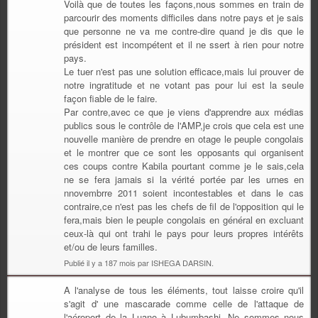
Voilà que de toutes les façons,nous sommes en train de
parcourir des moments difficiles dans notre pays et je sais
que personne ne va me contre-dire quand je dis que le
président est incompétent et il ne ssert à rien pour notre
pays.
Le tuer n'est pas une solution efficace,mais lui prouver de
notre ingratitude et ne votant pas pour lui est la seule
façon fiable de le faire.
Par contre,avec ce que je viens d'apprendre aux médias
publics sous le contrôle de l'AMP,je crois que cela est une
nouvelle manière de prendre en otage le peuple congolais
et le montrer que ce sont les opposants qui organisent
ces coups contre Kabila pourtant comme je le sais,cela
ne se fera jamais si la vérité portée par les urnes en
nnovembrre 2011 soient incontestables et dans le cas
contraire,ce n'est pas les chefs de fil de l'opposition qui le
fera,mais bien le peuple congolais en général en excluant
ceux-là qui ont trahi le pays pour leurs propres intérêts
et/ou de leurs familles.
Publié il y a 187 mois par ISHEGA DARSIN.
A l'analyse de tous les éléments, tout laisse croire qu'il
s'agit d' une mascarade comme celle de l'attaque de
l'aéroport de la Luano à Lubumbashi. Ne sommes nous