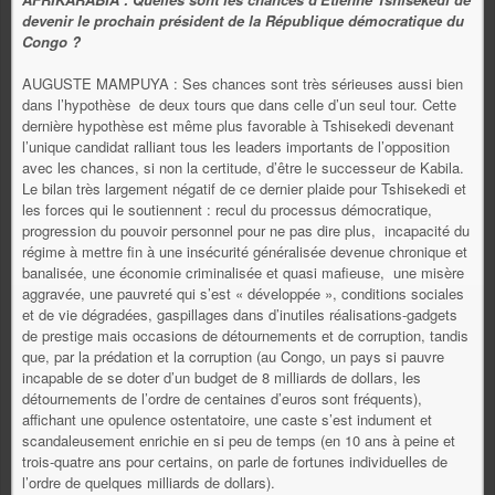
devenir le prochain président de la République démocratique du
Congo ?
AUGUSTE MAMPUYA : Ses chances sont très sérieuses aussi bien
dans l’hypothèse de deux tours que dans celle d’un seul tour. Cette
dernière hypothèse est même plus favorable à Tshisekedi devenant
l’unique candidat ralliant tous les leaders importants de l’opposition
avec les chances, si non la certitude, d’être le successeur de Kabila.
Le bilan très largement négatif de ce dernier plaide pour Tshisekedi et
les forces qui le soutiennent : recul du processus démocratique,
progression du pouvoir personnel pour ne pas dire plus, incapacité du
régime à mettre fin à une insécurité généralisée devenue chronique et
banalisée, une économie criminalisée et quasi mafieuse, une misère
aggravée, une pauvreté qui s’est « développée », conditions sociales
et de vie dégradées, gaspillages dans d’inutiles réalisations-gadgets
de prestige mais occasions de détournements et de corruption, tandis
que, par la prédation et la corruption (au Congo, un pays si pauvre
incapable de se doter d’un budget de 8 milliards de dollars, les
détournements de l’ordre de centaines d’euros sont fréquents),
affichant une opulence ostentatoire, une caste s’est indument et
scandaleusement enrichie en si peu de temps (en 10 ans à peine et
trois-quatre ans pour certains, on parle de fortunes individuelles de
l’ordre de quelques milliards de dollars).