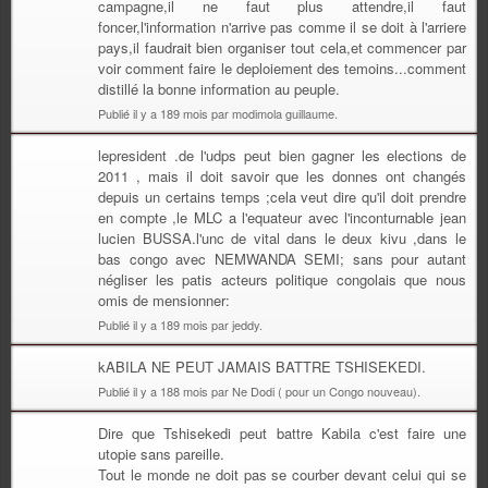
campagne,il ne faut plus attendre,il faut
foncer,l'information n'arrive pas comme il se doit à l'arriere
pays,il faudrait bien organiser tout cela,et commencer par
voir comment faire le deploiement des temoins...comment
distillé la bonne information au peuple.
Publié il y a 189 mois par modimola guillaume.
lepresident .de l'udps peut bien gagner les elections de
2011 , mais il doit savoir que les donnes ont changés
depuis un certains temps ;cela veut dire qu'il doit prendre
en compte ,le MLC a l'equateur avec l'inconturnable jean
lucien BUSSA.l'unc de vital dans le deux kivu ,dans le
bas congo avec NEMWANDA SEMI; sans pour autant
négliser les patis acteurs politique congolais que nous
omis de mensionner:
Publié il y a 189 mois par jeddy.
kABILA NE PEUT JAMAIS BATTRE TSHISEKEDI.
Publié il y a 188 mois par Ne Dodi ( pour un Congo nouveau).
Dire que Tshisekedi peut battre Kabila c'est faire une
utopie sans pareille.
Tout le monde ne doit pas se courber devant celui qui se