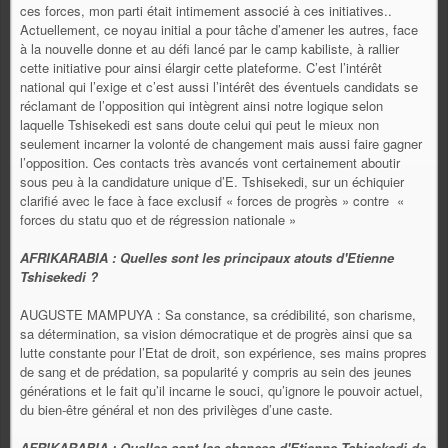
ces forces, mon parti était intimement associé à ces initiatives..
Actuellement, ce noyau initial a pour tâche d’amener les autres, face
à la nouvelle donne et au défi lancé par le camp kabiliste, à rallier
cette initiative pour ainsi élargir cette plateforme. C’est l’intérêt
national qui l’exige et c’est aussi l’intérêt des éventuels candidats se
réclamant de l’opposition qui intègrent ainsi notre logique selon
laquelle Tshisekedi est sans doute celui qui peut le mieux non
seulement incarner la volonté de changement mais aussi faire gagner
l’opposition. Ces contacts très avancés vont certainement aboutir
sous peu à la candidature unique d’E. Tshisekedi, sur un échiquier
clarifié avec le face à face exclusif « forces de progrès » contre «
forces du statu quo et de régression nationale »
AFRIKARABIA : Quelles sont les principaux atouts d'Etienne
Tshisekedi ?
AUGUSTE MAMPUYA : Sa constance, sa crédibilité, son charisme,
sa détermination, sa vision démocratique et de progrès ainsi que sa
lutte constante pour l’Etat de droit, son expérience, ses mains propres
de sang et de prédation, sa popularité y compris au sein des jeunes
générations et le fait qu’il incarne le souci, qu’ignore le pouvoir actuel,
du bien-être général et non des privilèges d’une caste.
AFRIKARABIA : Quelles sont les chances d'Etienne Tshisekedi de