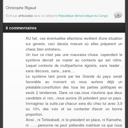
Christophe Rigaud
8
Écrit par
afrikarabia
dans la catégorie
République démocratique du Congo
8 commentaires
AU fait, ces éventuelles ellections revêtent d'une situation
sui generis. ceci dansla mesure où elles préparent un
chaos bien entretenu.
Un tour ce n'est pas une mauvaise chose. cependant le
système devrait se marier au contexte qui est nôtre.
Lequel contexte de multipartisme égoiste, sans leader ,
sans discours, sans..,sans....
Le système tant proné par les Grands du pays serait
favorable au moment où nous aurions déjà un
préalable:constitution des tous les parties politiques en
seuls 2 tendances. Dans ce cas,nous n'aurions que deux
candidats si non...nous aurons 25 président pour un pays.
Immaginez la suite.car chacun sera élu chez lui avec 3,5
ou 10% des voix et se contenter d'avoir un bonne
proportion.
Ainsi , ni Tshisekedi, ni le président en place, ni Kamerhe,
ni .......personne ne peut prétendre maitriser ce que nous