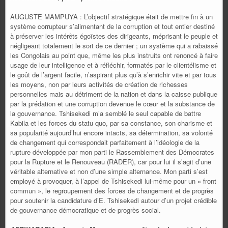
AUGUSTE MAMPUYA : L’objectif stratégique était de mettre fin à un
système corrupteur s’alimentant de la corruption et tout entier destiné
à préserver les intérêts égoïstes des dirigeants, méprisant le peuple et
négligeant totalement le sort de ce dernier ; un système qui a rabaissé
les Congolais au point que, même les plus instruits ont renoncé à faire
usage de leur intelligence et à réfléchir, formatés par le clientélisme et
le goût de l’argent facile, n’aspirant plus qu’à s’enrichir vite et par tous
les moyens, non par leurs activités de création de richesses
personnelles mais au détriment de la nation et dans la caisse publique
par la prédation et une corruption devenue le cœur et la substance de
la gouvernance. Tshisekedi m’a semblé le seul capable de battre
Kabila et les forces du statu quo, par sa constance, son charisme et
sa popularité aujourd’hui encore intacts, sa détermination, sa volonté
de changement qui correspondait parfaitement à l’idéologie de la
rupture développée par mon parti le Rassemblement des Démocrates
pour la Rupture et le Renouveau (RADER), car pour lui il s’agit d’une
véritable alternative et non d’une simple alternance. Mon parti s’est
employé à provoquer, à l’appel de Tshisekedi lui-même pour un « front
commun », le regroupement des forces de changement et de progrès
pour soutenir la candidature d’E. Tshisekedi autour d’un projet crédible
de gouvernance démocratique et de progrès social.