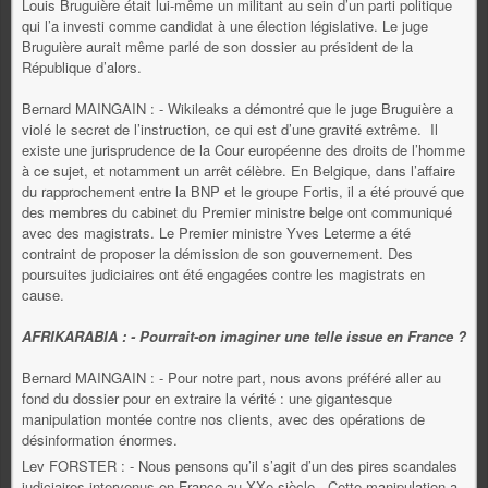
Louis Bruguière était lui-même un militant au sein d’un parti politique
qui l’a investi comme candidat à une élection législative. Le juge
Bruguière aurait même parlé de son dossier au président de la
République d’alors.
Bernard MAINGAIN : - Wikileaks a démontré que le juge Bruguière a
violé le secret de l’instruction, ce qui est d’une gravité extrême. Il
existe une jurisprudence de la Cour européenne des droits de l’homme
à ce sujet, et notamment un arrêt célèbre. En Belgique, dans l’affaire
du rapprochement entre la BNP et le groupe Fortis, il a été prouvé que
des membres du cabinet du Premier ministre belge ont communiqué
avec des magistrats. Le Premier ministre Yves Leterme a été
contraint de proposer la démission de son gouvernement. Des
poursuites judiciaires ont été engagées contre les magistrats en
cause.
AFRIKARABIA : - Pourrait-on imaginer une telle issue en France ?
Bernard MAINGAIN : - Pour notre part, nous avons préféré aller au
fond du dossier pour en extraire la vérité : une gigantesque
manipulation montée contre nos clients, avec des opérations de
désinformation énormes.
Lev FORSTER : - Nous pensons qu’il s’agit d’un des pires scandales
judiciaires intervenus en France au XXe siècle. Cette manipulation a