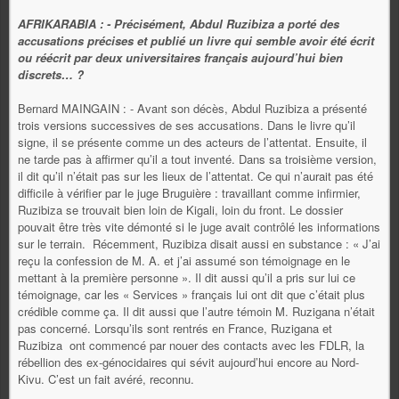
AFRIKARABIA : - Précisément, Abdul Ruzibiza a porté des
accusations précises et publié un livre qui semble avoir été écrit
ou réécrit par deux universitaires français aujourd’hui bien
discrets… ?
Bernard MAINGAIN : - Avant son décès, Abdul Ruzibiza a présenté
trois versions successives de ses accusations. Dans le livre qu’il
signe, il se présente comme un des acteurs de l’attentat. Ensuite, il
ne tarde pas à affirmer qu’il a tout inventé. Dans sa troisième version,
il dit qu’il n’était pas sur les lieux de l’attentat. Ce qui n’aurait pas été
difficile à vérifier par le juge Bruguière : travaillant comme infirmier,
Ruzibiza se trouvait bien loin de Kigali, loin du front. Le dossier
pouvait être très vite démonté si le juge avait contrôlé les informations
sur le terrain. Récemment, Ruzibiza disait aussi en substance : « J’ai
reçu la confession de M. A. et j’ai assumé son témoignage en le
mettant à la première personne ». Il dit aussi qu’il a pris sur lui ce
témoignage, car les « Services » français lui ont dit que c’était plus
crédible comme ça. Il dit aussi que l’autre témoin M. Ruzigana n’était
pas concerné. Lorsqu’ils sont rentrés en France, Ruzigana et
Ruzibiza ont commencé par nouer des contacts avec les FDLR, la
rébellion des ex-génocidaires qui sévit aujourd’hui encore au Nord-
Kivu. C’est un fait avéré, reconnu.