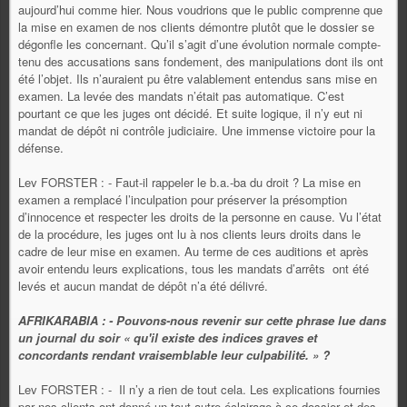
aujourd’hui comme hier. Nous voudrions que le public comprenne que
la mise en examen de nos clients démontre plutôt que le dossier se
dégonfle les concernant. Qu’il s’agit d’une évolution normale compte-
tenu des accusations sans fondement, des manipulations dont ils ont
été l’objet. Ils n’auraient pu être valablement entendus sans mise en
examen. La levée des mandats n’était pas automatique. C’est
pourtant ce que les juges ont décidé. Et suite logique, il n’y eut ni
mandat de dépôt ni contrôle judiciaire. Une immense victoire pour la
défense.
Lev FORSTER : - Faut-il rappeler le b.a.-ba du droit ? La mise en
examen a remplacé l’inculpation pour préserver la présomption
d’innocence et respecter les droits de la personne en cause. Vu l’état
de la procédure, les juges ont lu à nos clients leurs droits dans le
cadre de leur mise en examen. Au terme de ces auditions et après
avoir entendu leurs explications, tous les mandats d’arrêts ont été
levés et aucun mandat de dépôt n’a été délivré.
AFRIKARABIA : - Pouvons-nous revenir sur cette phrase lue dans
un journal du soir « qu'il existe des indices graves et
concordants rendant vraisemblable leur culpabilité. » ?
Lev FORSTER : - Il n’y a rien de tout cela. Les explications fournies
par nos clients ont donné un tout autre éclairage à ce dossier et des