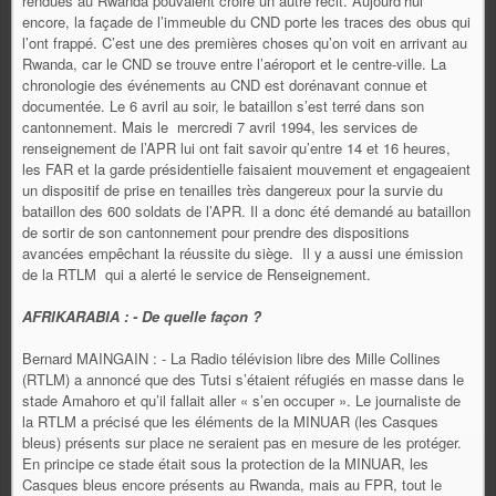
rendues au Rwanda pouvaient croire un autre récit. Aujourd’hui
encore, la façade de l’immeuble du CND porte les traces des obus qui
l’ont frappé. C’est une des premières choses qu’on voit en arrivant au
Rwanda, car le CND se trouve entre l’aéroport et le centre-ville. La
chronologie des événements au CND est dorénavant connue et
documentée. Le 6 avril au soir, le bataillon s’est terré dans son
cantonnement. Mais le mercredi 7 avril 1994, les services de
renseignement de l’APR lui ont fait savoir qu’entre 14 et 16 heures,
les FAR et la garde présidentielle faisaient mouvement et engageaient
un dispositif de prise en tenailles très dangereux pour la survie du
bataillon des 600 soldats de l’APR. Il a donc été demandé au bataillon
de sortir de son cantonnement pour prendre des dispositions
avancées empêchant la réussite du siège. Il y a aussi une émission
de la RTLM qui a alerté le service de Renseignement.
AFRIKARABIA : - De quelle façon ?
Bernard MAINGAIN : - La Radio télévision libre des Mille Collines
(RTLM) a annoncé que des Tutsi s’étaient réfugiés en masse dans le
stade Amahoro et qu’il fallait aller « s’en occuper ». Le journaliste de
la RTLM a précisé que les éléments de la MINUAR (les Casques
bleus) présents sur place ne seraient pas en mesure de les protéger.
En principe ce stade était sous la protection de la MINUAR, les
Casques bleus encore présents au Rwanda, mais au FPR, tout le