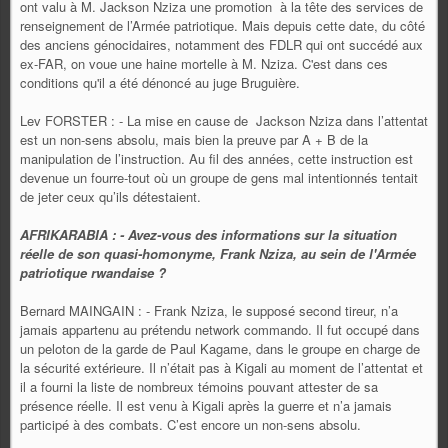
ont valu à M. Jackson Nziza une promotion à la tête des services de
renseignement de l’Armée patriotique. Mais depuis cette date, du côté
des anciens génocidaires, notamment des FDLR qui ont succédé aux
ex-FAR, on voue une haine mortelle à M. Nziza. C'est dans ces
conditions qu'il a été dénoncé au juge Bruguière.
Lev FORSTER : - La mise en cause de Jackson Nziza dans l’attentat
est un non-sens absolu, mais bien la preuve par A + B de la
manipulation de l’instruction. Au fil des années, cette instruction est
devenue un fourre-tout où un groupe de gens mal intentionnés tentait
de jeter ceux qu’ils détestaient.
AFRIKARABIA : - Avez-vous des informations sur la situation
réelle de son quasi-homonyme, Frank Nziza, au sein de l'Armée
patriotique rwandaise ?
Bernard MAINGAIN : - Frank Nziza, le supposé second tireur, n’a
jamais appartenu au prétendu network commando. Il fut occupé dans
un peloton de la garde de Paul Kagame, dans le groupe en charge de
la sécurité extérieure. Il n’était pas à Kigali au moment de l’attentat et
il a fourni la liste de nombreux témoins pouvant attester de sa
présence réelle. Il est venu à Kigali après la guerre et n’a jamais
participé à des combats. C’est encore un non-sens absolu.