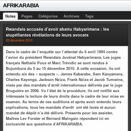
AFRIKARABIA
Notes
Pages
Catégories
Archives
Tags
Rwandais accusés d’avoir abattu Habyarimana : les
stupéfiantes révélations de leurs avocats
20 décembre 2010
Dans le cadre de l’enquête sur l’attentat du 6 avril 1994 contre
l’avion du président Rwandais Juvénal Habyarimana, Les juges
français Nathalie Poux et Marc Trévidic se sont rendus à
Bujumbura du 5 au 15 décembre 2010. A cette occasion, ils ont
entendu six des « suspects », James Kabarebe, Sam Kanyamera,
Charles Kayonga, Jackson Nziza, Frank Nziza et Jacob Tumwine,
visés par des mandats d’arrêt internationaux délivrés par le juge
Bruguière en 2006. Vu l’état de la procédure, ils ont notifié aux
intéressés la lecture de leurs droits dans le cadre de leur mise en
examen. Au terme de ces auditions et après avoir entendu leurs
explications, tous les mandats d'arrêt ont été levés et aucun
mandat de dépôt n’a été délivré. Présents pour les assister,
Maîtres Lev Forster et Bernard Maingain répondent ici en
exclusivité aux questions d’AFRIKARABIA.