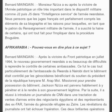
Bernard MAINGAIN : - Monsieur Nziza a eu après la victoire de
l'Armée patriotique un rôle très important dans le dispositif militaire
comme J2 puis J5 dans "l'Intelligence service" de l'armée rwandaise.
Nous pensons que les juges français ont parfaitement compris les
éléments de sa biographie et les raisons pour lesquelles, en tant que
le patron du Renseignement militaire de l'armée, il a suscité la haine
de certains, qui ont tout fait pour l'impliquer dans la procédure
Bruguière.
AFRIKARABIA : - Pouvez-vous en dire plus à ce sujet ?
Bernard MAINGAIN : - Après la victoire du Front patriotique en juillet
1994, le nouveau gouvernement rwandais a eu beaucoup de difficultés
à reprendre le contrôle de certaines ambassades. Ce fut le cas tout
particulièrement de l'ambassade du Rwanda à Nairobi dont le bâtiment
était contrôlé par les génocidaires bénéficiant du soutien du président
de la république kenyane M. Arap Moï. Missionné pour prendre
possession du bâtiment, Jackson Nziza est parvenu habilement à y
pénétrer et à le rendre à son gouvernement légitime. Par la suite, il a
réussi à introduire un journaliste de CNN dans une tractation de
ventes d'armes entre des négociants égyptiens et des représentants
des ex-FAR, l'armée du génocide réfugiée au Zaïre. Les révélations du
journaliste ont fait échouer l'opération. Ces deux brillantes opérations