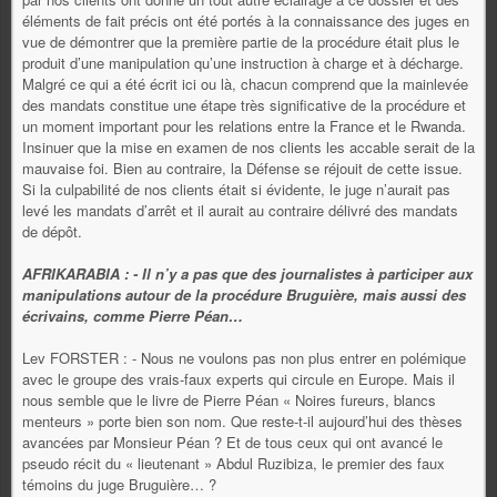
éléments de fait précis ont été portés à la connaissance des juges en
vue de démontrer que la première partie de la procédure était plus le
produit d’une manipulation qu’une instruction à charge et à décharge.
Malgré ce qui a été écrit ici ou là, chacun comprend que la mainlevée
des mandats constitue une étape très significative de la procédure et
un moment important pour les relations entre la France et le Rwanda.
Insinuer que la mise en examen de nos clients les accable serait de la
mauvaise foi. Bien au contraire, la Défense se réjouit de cette issue.
Si la culpabilité de nos clients était si évidente, le juge n’aurait pas
levé les mandats d’arrêt et il aurait au contraire délivré des mandats
de dépôt.
AFRIKARABIA : - Il n’y a pas que des journalistes à participer aux
manipulations autour de la procédure Bruguière, mais aussi des
écrivains, comme Pierre Péan…
Lev FORSTER : - Nous ne voulons pas non plus entrer en polémique
avec le groupe des vrais-faux experts qui circule en Europe. Mais il
nous semble que le livre de Pierre Péan « Noires fureurs, blancs
menteurs » porte bien son nom. Que reste-t-il aujourd’hui des thèses
avancées par Monsieur Péan ? Et de tous ceux qui ont avancé le
pseudo récit du « lieutenant » Abdul Ruzibiza, le premier des faux
témoins du juge Bruguière… ?