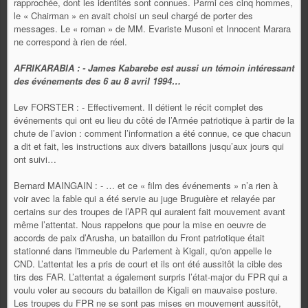
rapprochée, dont les identités sont connues. Parmi ces cinq hommes,
le « Chairman » en avait choisi un seul chargé de porter des
messages. Le « roman » de MM. Evariste Musoni et Innocent Marara
ne correspond à rien de réel.
AFRIKARABIA : - James Kabarebe est aussi un témoin intéressant
des événements des 6 au 8 avril 1994…
Lev FORSTER : - Effectivement. Il détient le récit complet des
événements qui ont eu lieu du côté de l’Armée patriotique à partir de la
chute de l’avion : comment l’information a été connue, ce que chacun
a dit et fait, les instructions aux divers bataillons jusqu’aux jours qui
ont suivi…
Bernard MAINGAIN : - … et ce « film des événements » n’a rien à
voir avec la fable qui a été servie au juge Bruguière et relayée par
certains sur des troupes de l’APR qui auraient fait mouvement avant
même l’attentat. Nous rappelons que pour la mise en oeuvre de
accords de paix d’Arusha, un bataillon du Front patriotique était
stationné dans l'immeuble du Parlement à Kigali, qu'on appelle le
CND. L’attentat les a pris de court et ils ont été aussitôt la cible des
tirs des FAR. L’attentat a également surpris l’état-major du FPR qui a
voulu voler au secours du bataillon de Kigali en mauvaise posture.
Les troupes du FPR ne se sont pas mises en mouvement aussitôt,