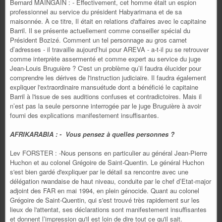
Bernard MAINGAIN : - Effectivement, cet homme était un espion
professionnel au service du président Habyarimana et de sa
maisonnée. À ce titre, Il était en relations d'affaires avec le capitaine
Barril. Il se présente actuellement comme conseiller spécial du
Président Bozizé. Comment un tel personnage au gros carnet
d’adresses - il travaille aujourd’hui pour AREVA - a-t-il pu se retrouver
comme interprète assermenté et comme expert au service du juge
Jean-Louis Bruguière ? C'est un problème qu’il faudra élucider pour
comprendre les dérives de l'instruction judiciaire. Il faudra également
expliquer l'extraordinaire mansuétude dont a bénéficié le capitaine
Barril à l'issue de ses auditions confuses et contradictoires. Mais il
n’est pas la seule personne interrogée par le juge Bruguière à avoir
fourni des explications manifestement insuffisantes.
AFRIKARABIA : - Vous pensez à quelles personnes ?
Lev FORSTER : -Nous pensons en particulier au général Jean-Pierre
Huchon et au colonel Grégoire de Saint-Quentin. Le général Huchon
s'est bien gardé d'expliquer par le détail sa rencontre avec une
délégation rwandaise de haut niveau, conduite par le chef d’Etat-major
adjoint des FAR en mai 1994, en plein génocide. Quant au colonel
Grégoire de Saint-Quentin, qui s'est trouvé très rapidement sur les
lieux de l'attentat, ses déclarations sont manifestement insuffisantes
et donnent l’impression qu'il est loin de dire tout ce qu'il sait.