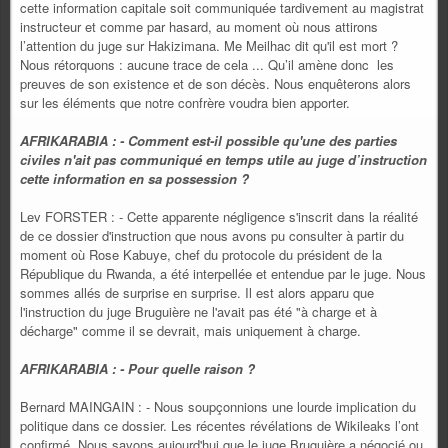
cette information capitale soit communiquée tardivement au magistrat
instructeur et comme par hasard, au moment où nous attirons
l’attention du juge sur Hakizimana. Me Meilhac dit qu'il est mort ?
Nous rétorquons : aucune trace de cela ... Qu’il amène donc les
preuves de son existence et de son décès. Nous enquêterons alors
sur les éléments que notre confrère voudra bien apporter.
AFRIKARABIA : - Comment est-il possible qu'une des parties
civiles n'ait pas communiqué en temps utile au juge d’instruction
cette information en sa possession ?
Lev FORSTER : - Cette apparente négligence s'inscrit dans la réalité
de ce dossier d'instruction que nous avons pu consulter à partir du
moment où Rose Kabuye, chef du protocole du président de la
République du Rwanda, a été interpellée et entendue par le juge. Nous
sommes allés de surprise en surprise. Il est alors apparu que
l'instruction du juge Bruguière ne l'avait pas été "à charge et à
décharge" comme il se devrait, mais uniquement à charge.
AFRIKARABIA : - Pour quelle raison ?
Bernard MAINGAIN : - Nous soupçonnions une lourde implication du
politique dans ce dossier. Les récentes révélations de Wikileaks l’ont
confirmé. Nous savons aujourd'hui que le juge Bruguière a négocié ou