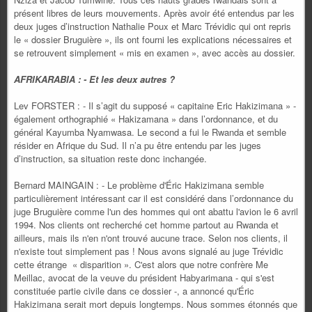
présent libres de leurs mouvements. Après avoir été entendus par les
deux juges d’instruction Nathalie Poux et Marc Trévidic qui ont repris
le « dossier Bruguière », ils ont fourni les explications nécessaires et
se retrouvent simplement « mis en examen », avec accès au dossier.
AFRIKARABIA : - Et les deux autres ?
Lev FORSTER : - Il s’agit du supposé « capitaine Eric Hakizimana » -
également orthographié « Hakizamana » dans l’ordonnance, et du
général Kayumba Nyamwasa. Le second a fui le Rwanda et semble
résider en Afrique du Sud. Il n’a pu être entendu par les juges
d’instruction, sa situation reste donc inchangée.
Bernard MAINGAIN : - Le problème d'Éric Hakizimana semble
particulièrement intéressant car il est considéré dans l’ordonnance du
juge Bruguière comme l'un des hommes qui ont abattu l'avion le 6 avril
1994. Nos clients ont recherché cet homme partout au Rwanda et
ailleurs, mais ils n'en n'ont trouvé aucune trace. Selon nos clients, il
n'existe tout simplement pas ! Nous avons signalé au juge Trévidic
cette étrange « disparition ». C'est alors que notre confrère Me
Meillac, avocat de la veuve du président Habyarimana - qui s'est
constituée partie civile dans ce dossier -, a annoncé qu'Éric
Hakizimana serait mort depuis longtemps. Nous sommes étonnés que