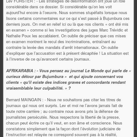
Lev FORSTER : - Les stratégies de désinformation ont joué un rôle
considérable dans ce dossier. Si considérable qu’on les voit
aujourd’hui encore à l’oeuvre. Nous sommes stupéfaits lorsque nous
lisons certains commentaires sur ce qui s’est passé à Bujumbura ces
derniers jours. On met en relief ici ou là que nos clients « ont été mis
en examen » comme si les investigations des juges Marc Trévidic et
Nathalie Poux les accablaient. On oublie de préciser que ces mises
en examen montrent le recul des incriminations, entraînant au
contraire la levée des mandats d’arrêt internationaux. On oublie
d’expliquer que l’accusation est à présent décapitée ! La situation est
à l’inverse de ce qu’avancent certains journaux.
AFRIKARABIA : - Vous pensez au journal Le Monde qui parle de «
curieux détour par Bujumbura » et qui ajoute concernant vos
clients « qu'il existe des indices graves et concordants rendant
vraisemblable leur culpabilité. » ?
Bernard MAINGAIN : - Nous ne souhaitons pas citer les titres de
journaux qui nous ont surpris. Lev et moi ne l’avons jamais fait de
toute notre carrière ; au contraire nous avons pris la défense de
journalistes persécutés. Nous respectons la liberté de la presse,
chacun peut écrire ce qu’il veut, en son âme et conscience. Nous
constatons simplement que la façon dont l’évolution judiciaire de
l’instruction est relayée ne correspond souvent pas à la réalité,