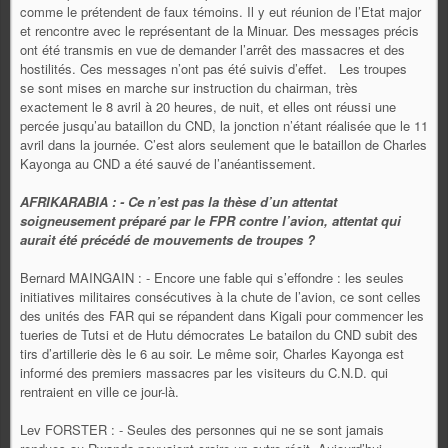
comme le prétendent de faux témoins. Il y eut réunion de l’Etat major
et rencontre avec le représentant de la Minuar. Des messages précis
ont été transmis en vue de demander l’arrêt des massacres et des
hostilités. Ces messages n’ont pas été suivis d’effet. Les troupes
se sont mises en marche sur instruction du chairman, très
exactement le 8 avril à 20 heures, de nuit, et elles ont réussi une
percée jusqu’au bataillon du CND, la jonction n’étant réalisée que le 11
avril dans la journée. C’est alors seulement que le bataillon de Charles
Kayonga au CND a été sauvé de l’anéantissement.
AFRIKARABIA : - Ce n’est pas la thèse d’un attentat
soigneusement préparé par le FPR contre l’avion, attentat qui
aurait été précédé de mouvements de troupes ?
Bernard MAINGAIN : - Encore une fable qui s’effondre : les seules
initiatives militaires consécutives à la chute de l’avion, ce sont celles
des unités des FAR qui se répandent dans Kigali pour commencer les
tueries de Tutsi et de Hutu démocrates Le batailon du CND subit des
tirs d’artillerie dès le 6 au soir. Le même soir, Charles Kayonga est
informé des premiers massacres par les visiteurs du C.N.D. qui
rentraient en ville ce jour-là.
Lev FORSTER : - Seules des personnes qui ne se sont jamais