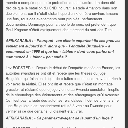
monde a compris que cette protection serait illusoire. Il a donc été
décidé que le bataillon du CND inclurait le stade Amahoro dans son
déploiement, car il n’était distant que d’un kilomètre environ. Encore
une fois, tous ces événements sont prouvés, parfaitement
documentés. Dommage pour la théorie de ceux qui prétendent que
Paul Kagame s’était cyniquement désintéressé du sort des Tutsi.
AFRIKARABIA : - Pourquoi vos clients apportent-ils ces preuves
seulement aujourd’hui, alors que « l’enquête Bruguière » a
commencé en 1998 et que les « fables » dont vous parlez ont
commencé à « fuiter » peu après ?
Lev FORSTER : - Depuis le début de l’enquête menée en France, les
autorités rwandaises ont dit et répété que les thèses du juge
Bruguière, qui faisaient l’objet de « fuites » continues, n’avaient rien à
voir avec la réalité. Elles ont dit et répété que c’était un montage
grossier, et réclamé que le juge vienne au Rwanda constater l’ineptie
de la chronologie des évènements et des témoignages qu’il avançait.
Ce n’est pas la faute des autorités rwandaises ni de nos clients si le
juge Bruguière s’est obstinément refusé à venir au Rwanda pour
vérifier si ce que certains lui disaient était vrai.
AFRIKARABIA : - Ca paraît extravagant de la part d’un juge ?