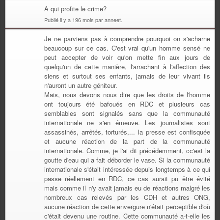
A qui profite le crime?
Publié il y a 196 mois par anneet.
Je ne parviens pas à comprendre pourquoi on s'acharne
beaucoup sur ce cas. C'est vrai qu'un homme sensé ne
peut accepter de voir qu'on mette fin aux jours de
quelqu'un de cette manière, l'arrachant à l'affection des
siens et surtout ses enfants, jamais de leur vivant ils
n'auront un autre géniteur.
Mais, nous devons nous dire que les droits de l'homme
ont toujours été bafoués en RDC et plusieurs cas
semblables sont signalés sans que la communauté
internationale ne s'en émeuve. Les journalistes sont
assassinés, arrêtés, torturés,... la presse est confisquée
et aucune réaction de la part de la communauté
internationale. Comme, je l'ai dit précédemment, cc'est la
goutte d'eau qui a fait déborder le vase. Si la communauté
internationale s'était intéressée depuis longtemps à ce qui
passe réellement en RDC, ce cas aurait pu être évité
mais comme il n'y avait jamais eu de réactions malgré les
nombreux cas relevés par les CDH et autres ONG,
aucune réaction de cette envergure n'était perceptible d'où
c'était devenu une routine. Cette communauté a-t-elle les