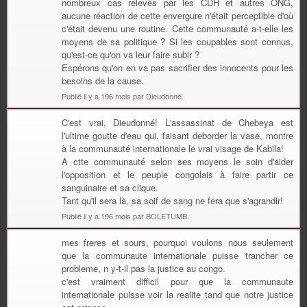
nombreux cas relevés par les CDH et autres ONG,
aucune réaction de cette envergure n'était perceptible d'où
c'était devenu une routine. Cette communauté a-t-elle les
moyens de sa politique ? Si les coupables sont connus,
qu'est-ce qu'on va leur faire subir ?
Espérons qu'on en va pas sacrifier des innocents pour les
besoins de la cause.
Publié il y a 196 mois par Dieudonné.
C'est vrai, Dieudonné! L'assassinat de Chebeya est
l'ultime goutte d'eau qui, faisant deborder la vase, montre
à la communauté internationale le vrai visage de Kabila!
A ctte communauté selon ses moyens le soin d'aider
l'opposition et le peuple congolais à faire partir ce
sanguinaire et sa clique.
Tant qu'il sera là, sa soif de sang ne fera que s'agrandir!
Publié il y a 196 mois par BOLETUMB.
mes freres et sours, pourquoi voulons nous seulement
que la communaute internationale puisse trancher ce
probleme, n y-t-il pas la justice au congo.
c'est vraiment difficil pour que la communaute
internationale puisse voir la realite tand que notre justice