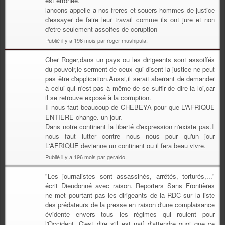
est erronee.
lancons appelle a nos freres et souers hommes de justice
d'essayer de faire leur travail comme ils ont jure et non
d'etre seulement assoifes de coruption
Publié il y a 196 mois par roger mushipula.
Cher Roger,dans un pays ou les dirigeants sont assoiffés
du pouvoir,le serment de ceux qui disent la justice ne peut
pas être d'application.Aussi,il serait aberrant de demander
à celui qui n'est pas à même de se suffir de dire la loi,car
il se retrouve exposé à la corruption.
Il nous faut beaucoup de CHEBEYA pour que L'AFRIQUE
ENTIERE change. un jour.
Dans notre continent la liberté d'expression n'existe pas.Il
nous faut lutter contre nous nous pour qu'un jour
L'AFRIQUE devienne un continent ou il fera beau vivre.
Publié il y a 196 mois par geraldo.
"Les journalistes sont assassinés, arrêtés, torturés,..."
écrit Dieudonné avec raison. Reporters Sans Frontières
ne met pourtant pas les dirigeants de la RDC sur la liste
des prédateurs de la presse en raison d'une complaisance
évidente envers tous les régimes qui roulent pour
l'Occident. C'est dire s'il est naif d'attendre quoi que ce