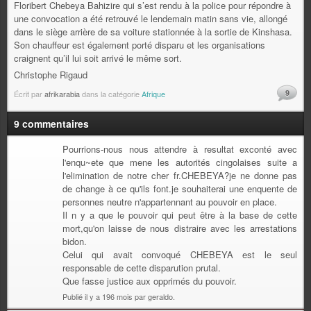
Floribert Chebeya Bahizire qui s’est rendu à la police pour répondre à
une convocation a été retrouvé le lendemain matin sans vie, allongé
dans le siège arrière de sa voiture stationnée à la sortie de Kinshasa.
Son chauffeur est également porté disparu et les organisations
craignent qu’il lui soit arrivé le même sort.
Christophe Rigaud
9
Écrit par
afrikarabia
dans la catégorie
Afrique
9 commentaires
Pourrions-nous nous attendre à resultat exconté avec
l'enqu~ete que mene les autorités cingolaises suite a
l'elimination de notre cher fr.CHEBEYA?je ne donne pas
de change à ce qu'ils font.je souhaiterai une enquente de
personnes neutre n'appartennant au pouvoir en place.
Il n y a que le pouvoir qui peut être à la base de cette
mort,qu'on laisse de nous distraire avec les arrestations
bidon.
Celui qui avait convoqué CHEBEYA est le seul
responsable de cette disparution prutal.
Que fasse justice aux opprimés du pouvoir.
Publié il y a 196 mois par geraldo.