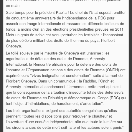
en main.
Sale temps pour le président Kabila ! Le chef de l'Etat espèrait profiter
du cinquantième anniversaire de l'indépendance de la RDC pour
asseoir son image internationale et rassurer les différents bailleurs de
fonds, à moins d'un an des élections présidentielles prévues en 2011.
Mais un grain de sable est venu perturber les festivités : l'assassinat
du plus célèbre militant des droits de l'homme du pays, Floribert
Chebeya.
Le tollé soulevé par le meurtre de Chebeya est unanime :
les
organisations de défense des droits de l’homme, Amnesty
International, la Rencontre africaine pour la défense des droits de
l’homme et l’Organisation nationale des droits de l’homme (ONDH) ont
exprimé leurs ‘’vives indignation et consternation’’, suite à la mort de
Floribert Chebeya.
Dans un communiqué : la Raddho, l’Ondh et
Amnesty International condamnent ‘’fermement cette mort qui n’est
que la conséquence de la situation d’insécurité totale des défenseurs
de droits de l’homme en République démocratique du Congo (RDC) qui
font l’objet d’intimidations, de harcèlement, d’arrestation’’.
Les trois organisations exigent des autorités congolaises qu’elles
prennent ‘’toutes les dispositions pour retrouver le chauffeur et
l’ouverture d’une enquête indépendante, afin que toute la lumière sur
les circonstances de cette mort soit faite et les auteurs soient punis’’.