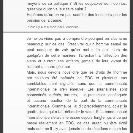
moyens de sa politique ? Si les coupables sont connus,
qu'est-ce qu'on va leur faire subir ?
Espérons qu'on en va pas sacrifier des innocents pour les
besoins de la cause.
Publié il y a 196 mois par Dieudonné.
Je ne parviens pas à comprendre pourquoi on s'acharne
beaucoup sur ce cas. C'est vrai qu'un homme sensé ne
peut accepter de voir qu'on mette fin aux jours de
quelqu'un de cette manière, l'arrachant à l'affection des
siens et surtout ses enfants, jamais de leur vivant ils
n'auront un autre géniteur.
Mais, nous devons nous dire que les droits de l'homme
ont toujours été bafoués en RDC et plusieurs cas
semblables sont signalés sans que la communauté
internationale ne s'en émeuve. Les journalistes sont
assassinés, arrêtés, torturés,... la presse est confisquée
et aucune réaction de la part de la communauté
internationale. Comme, je l'ai dit précédemment, cc'est la
goutte d'eau qui a fait déborder le vase. Si la communauté
internationale s'était intéressée depuis longtemps à ce qui
passe réellement en RDC, ce cas aurait pu être évité
mais comme il n'y avait jamais eu de réactions malgré les