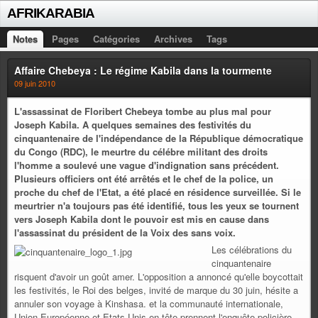
AFRIKARABIA
Notes
Pages
Catégories
Archives
Tags
Affaire Chebeya : Le régime Kabila dans la tourmente
09 juin 2010
L'assassinat de Floribert Chebeya tombe au plus mal pour
Joseph Kabila. A quelques semaines des festivités du
cinquantenaire de l'indépendance de la République démocratique
du Congo (RDC), le meurtre du célébre militant des droits
l'homme a soulevé une vague d'indignation sans précédent.
Plusieurs officiers ont été arrêtés et le chef de la police, un
proche du chef de l'Etat, a été placé en résidence surveillée. Si le
meurtrier n'a toujours pas été identifié, tous les yeux se tournent
vers Joseph Kabila dont le pouvoir est mis en cause dans
l'assassinat du président de la Voix des sans voix.
Les célébrations du
cinquantenaire
risquent d'avoir un goût amer. L'opposition a annoncé qu'elle boycottait
les festivités, le Roi des belges, invité de marque du 30 juin, hésite a
annuler son voyage à Kinshasa. et la communauté internationale,
Union Européenne et Etats-Unis en tête prennent l'enquête policière