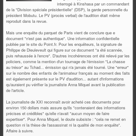
interrogé à Kinshasa par un commandant
de la "Division spéciale présidentielle" (DSP), la garde personnelle du
président Mobutu. Le PV (procès verbal) de l'audition était même
reproduit dans la revue.
Mais une enquête du parquet de Paris vient de conclure que e
document "n'est pas authentique". Une information confidentielle
publiée par le site du Point.fr. Pour les enquêteurs, la signature de
Philippe de Dieuleveult qui figure sur ce document "a été scannée,
puis rehaussée à l'encre". D'autres incohérences ont été relevé par les
policiers, comme la mention d'un tournage de l'émission "La chasse
au trésor" au Tchad... émission qui n'a jamais été tourné. Une "erreur"
sur le nombre des enfants de l'animateur français au moment des faits
est également présente sur le PV d'audition... autant d'informations
qu'auraient pu vérifier la journaliste Anna Miquel avant la publication
de l'article.
La journaliste de XXI reconnaît avoir acheté ces documents pour
environ 150 dollars mais assure qu'ils "contenaient des informations
précises et crédibles" qu'elle n'avait "aucun moyen de faire
expertiser". Pour Anna Miquel, le doute subsiste : "cela ne remet en
question ni la thèse de l'assassinat ni la qualité de mon enquête".
Affaire à suivre.