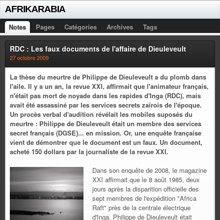
AFRIKARABIA
Notes
Pages
Catégories
Archives
Tags
RDC : Les faux documents de l'affaire de Dieuleveult
27 octobre 2009
La thèse du meurtre de Philippe de Dieuleveult a du plomb dans
l'aile. Il y a un an, la revue XXI, affirmait que l'animateur français,
n'était pas mort de noyade dans les rapides d'Inga (RDC), mais
avait été assassiné par les services secrets zaïrois de l'époque.
Un procès verbal d'audition révélait les mobiles suposés du
meurtre : Philippe de Dieuleveult était un membre des services
secret français (DGSE)... en mission. Or, une enquête française
vient de démontrer que le document est un faux. Un document,
acheté 150 dollars par la journaliste de la revue XXI.
Dans son enquête de 2008, le magazine
XXI affirmait que le 8 août 1985, deux
jours après la disparition officielle des
sept membres de l'expédition "Africa
Raft" près de la centrale électrique
d'Inga, Philippe de Dieuleveult était