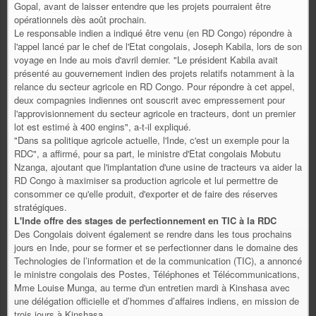
Gopal, avant de laisser entendre que les projets pourraient être
opérationnels dès août prochain.
Le responsable indien a indiqué être venu (en RD Congo) répondre à
l'appel lancé par le chef de l'Etat congolais, Joseph Kabila, lors de son
voyage en Inde au mois d'avril dernier. "Le président Kabila avait
présenté au gouvernement indien des projets relatifs notamment à la
relance du secteur agricole en RD Congo. Pour répondre à cet appel,
deux compagnies indiennes ont souscrit avec empressement pour
l'approvisionnement du secteur agricole en tracteurs, dont un premier
lot est estimé à 400 engins", a-t-il expliqué.
"Dans sa politique agricole actuelle, l'Inde, c'est un exemple pour la
RDC", a affirmé, pour sa part, le ministre d'Etat congolais Mobutu
Nzanga, ajoutant que l'implantation d'une usine de tracteurs va aider la
RD Congo à maximiser sa production agricole et lui permettre de
consommer ce qu'elle produit, d'exporter et de faire des réserves
stratégiques.
L'Inde offre des stages de perfectionnement en TIC à la RDC
Des Congolais doivent également se rendre dans les tous prochains
jours en Inde, pour se former et se perfectionner dans le domaine des
Technologies de l’information et de la communication (TIC), a annoncé
le ministre congolais des Postes, Téléphones et Télécommunications,
Mme Louise Munga, au terme d'un entretien mardi à Kinshasa avec
une délégation officielle et d’hommes d’affaires indiens, en mission de
trois jours à Kinshasa.