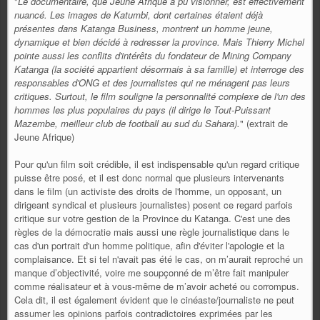
"
Le documentaire, que Jeune Afrique a pu visionner, est effectivement
nuancé. Les images de Katumbi, dont certaines étaient déjà
présentes dans Katanga Business, montrent un homme jeune,
dynamique et bien décidé à redresser la province. Mais Thierry Michel
pointe aussi les conflits d'intérêts du fondateur de Mining Company
Katanga (la société appartient désormais à sa famille) et interroge des
responsables d'ONG et des journalistes qui ne ménagent pas leurs
critiques. Surtout, le film souligne la personnalité complexe de l'un des
hommes les plus populaires du pays (il dirige le Tout-Puissant
Mazembe, meilleur club de football au sud du Sahara).
" (extrait de
Jeune Afrique)
Pour qu'un film soit crédible, il est indispensable qu'un regard critique
puisse être posé, et il est donc normal que plusieurs intervenants
dans le film (un activiste des droits de l'homme, un opposant, un
dirigeant syndical et plusieurs journalistes) posent ce regard parfois
critique sur votre gestion de la Province du Katanga. C'est une des
règles de la démocratie mais aussi une règle journalistique dans le
cas d'un portrait d'un homme politique, afin d'éviter l'apologie et la
complaisance. Et si tel n'avait pas été le cas, on m’aurait reproché un
manque d’objectivité, voire me soupçonné de m’être fait manipuler
comme réalisateur et à vous-même de m’avoir acheté ou corrompus.
Cela dit, il est également évident que le cinéaste/journaliste ne peut
assumer les opinions parfois contradictoires exprimées par les