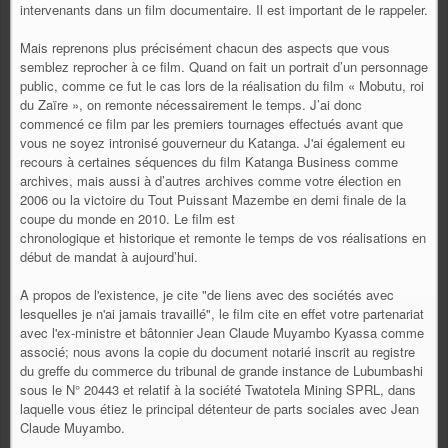
intervenants dans un film documentaire. Il est important de le rappeler.
Mais reprenons plus précisément chacun des aspects que vous
semblez reprocher à ce film. Quand on fait un portrait d’un personnage
public, comme ce fut le cas lors de la réalisation du film « Mobutu, roi
du Zaïre », on remonte nécessairement le temps. J’ai donc
commencé ce film par les premiers tournages effectués avant que
vous ne soyez intronisé gouverneur du Katanga. J'ai également eu
recours à certaines séquences du film Katanga Business comme
archives, mais aussi à d’autres archives comme votre élection en
2006 ou la victoire du Tout Puissant Mazembe en demi finale de la
coupe du monde en 2010. Le film est
chronologique et historique et remonte le temps de vos réalisations en
début de mandat à aujourd’hui.
A propos de l'existence, je cite "de liens avec des sociétés avec
lesquelles je n'ai jamais travaillé", le film cite en effet votre partenariat
avec l'ex-ministre et bâtonnier Jean Claude Muyambo Kyassa comme
associé; nous avons la copie du document notarié inscrit au registre
du greffe du commerce du tribunal de grande instance de Lubumbashi
sous le N° 20443 et relatif à la société Twatotela Mining SPRL, dans
laquelle vous étiez le principal détenteur de parts sociales avec Jean
Claude Muyambo.