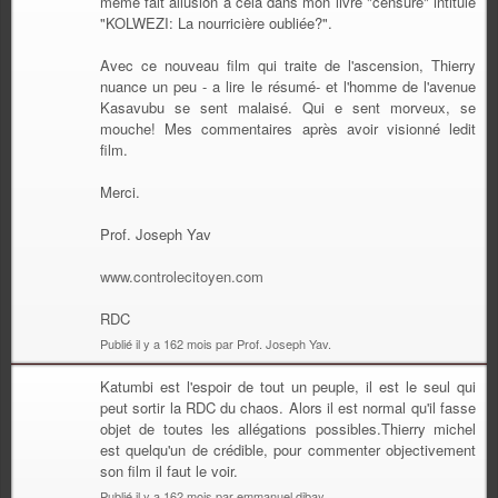
même fait allusion a cela dans mon livre "censuré" intitulé
"KOLWEZI: La nourricière oubliée?".
Avec ce nouveau film qui traite de l'ascension, Thierry
nuance un peu - a lire le résumé- et l'homme de l'avenue
Kasavubu se sent malaisé. Qui e sent morveux, se
mouche! Mes commentaires après avoir visionné ledit
film.
Merci.
Prof. Joseph Yav
www.controlecitoyen.com
RDC
Publié il y a 162 mois par Prof. Joseph Yav.
Katumbi est l'espoir de tout un peuple, il est le seul qui
peut sortir la RDC du chaos. Alors il est normal qu'il fasse
objet de toutes les allégations possibles.Thierry michel
est quelqu'un de crédible, pour commenter objectivement
son film il faut le voir.
Publié il y a 162 mois par emmanuel dibay.