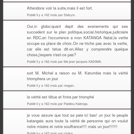
Attendons voir la suite,mais il est fort.
Publié il y a 162 mois par Stakym.
Oui,in globo:quant depit des evenements qui ses
succedent sur le plan politique,social,historique,judiciaire
en RDC,en l'occurrence a mon KATANGA Natal,la verite
occupe sa place de choix.On ne triche pas avec la verite,
car elle est tetue dit-on.Allez y comprendre quelque
chose,j'espere n'est-ce pas?
Publié il y a 162 mois par Me.jean-jacques KADIMA.
soit M. Michel a raison ou M. Katumbie mais la vérité
triomphera un jour
Publié il y a 162 mois par reagan.
la vérité est têtue et finira par triomphé
Publié il y a 162 mois par Paddou Kalenga.
je vous assure que tout se paie ici bas! un jour le peuple
katangais aura toute la vérité de personne qui on voulut
notre misère et notre souffrance!!!! mais un jour!!!!!!!
Publié il y a 162 mois par chaka.