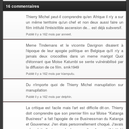
16 commentaires
Thierry Michel peut-il comprendre qu'en Afrique il n'y a sur
un même territoire qu'un chef et non deux aussi faire un
film intitulé l'irrésistible ascension de... est déjà subversif.
Publié il y a 162 mois par anneet.
Meme Tindemans et le vicomte Davignon disaient à
l'époque de leur apogée politique en Belgique qu'il n'y a
jamais deux crocodiles dans un meme marigot Quoi
d'étonnant que Moise Katumbi se sente vulnérabilisé par
la diffusion de ce film. smk1949
Publié il y a 162 mois par kiamputu.
Du n'importe quoi de Thierry Michel manupilation sur
manupilation
Publié il y a 162 mois par delphin.
La critique est facile mais l'art est difficile dit-on. Thierry
doit comprendre que son premier film sur Moise "Katanga
Business" a fait l'apogée de ce Businessman du Katanga
et Gouverneur. J'en étais personnellement choqué. J'avais