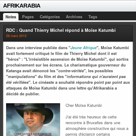
AFRIKARABIA
Notes
Pages
Catégories
Archives
Tags
RDC : Quand Thierry Michel répond à Moïse Katumbi
26 mars 2013
Dans une interview publiée dans "
Jeune Afrique
", Moïse Katumbi
avait fortement critiqué le film de Thierry Michel dont il est
"héros" : "L'irrésistible ascension de Moïse Katumbi", qui sortira
prochainement sur les écrans. Le charismatique gouverneur du
Katanga avait dénoncé les "
contre-vérités
", les possibles
"
manipulations
" du film et des "
informations qui n'auraient pas
été vérifiées
". Le cinéaste a souhaité répondre point par point aux
attaques de Moïse Katumbi dans une lettre qu'Afrikarabia a
décidé de publier.
Cher Moïse Katumbi
J'ai été très heureux de cette
rencontre à Bruxelles dans une
atmosphère constructive qui nous a
permis d'éclaircir certains