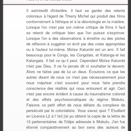
Il estinterdit d'interdire. Il faut se garder des relents
coloniaux à l'égard de Thierry Michel qui produit des films
conformément à l'éthique et à la déontologie en la matière.
Lorsque l'on n'est pas soi-.même critique de films il faut
se retenir de critiquer bien que l'on puisse s'exprimer.
Lorsque l'on a des observations à émettre ou des pistes
de réflexion à suggérer on écrit par des voies appropriées
ou à l'auteur lui-même. Moïse Katumbi est un ami. Il fait
beaucoup pour le Congo, les Congolais, et Katanga et les
Katangais. Il fait ce qu il peut. Cependant Moïse Katumbi
n'est pas Dieu. Il ne l'a jamais dit ni souhaiter le devenir.
Alors ne faites pas de lui un deus. Écoutons ce que les
autres disent de nous ce n'est pas nécessairement pour
nous mépriser c'est souvent pour nous faire prendre
conscience des réalités qui nous entourent et agir. Ceci
n'est pas encore évident à cause du traumatisme colonial
et des effets psychosomatiques du régime Mobutu.
Faisons ce petit effort de nous défaire du complexe de
persécuté par le colonialiste. Vous savez quoi ? Etudiant
en Licence L2 á l' Isti j'ai pu obtenir la copie de la lettre de
13 parlementaires de l'Udps adressée à Mobutu. J'en fus
étonné comparativement au bon sens des auteurs de