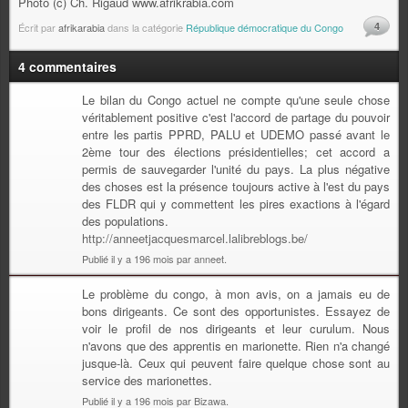
Photo (c) Ch. Rigaud www.afrikrabia.com
4
Écrit par
afrikarabia
dans la catégorie
République démocratique du Congo
4 commentaires
Le bilan du Congo actuel ne compte qu'une seule chose
véritablement positive c'est l'accord de partage du pouvoir
entre les partis PPRD, PALU et UDEMO passé avant le
2ème tour des élections présidentielles; cet accord a
permis de sauvegarder l'unité du pays. La plus négative
des choses est la présence toujours active à l'est du pays
des FLDR qui y commettent les pires exactions à l'égard
des populations.
http://anneetjacquesmarcel.lalibreblogs.be/
Publié il y a 196 mois par anneet.
Le problème du congo, à mon avis, on a jamais eu de
bons dirigeants. Ce sont des opportunistes. Essayez de
voir le profil de nos dirigeants et leur curulum. Nous
n'avons que des apprentis en marionette. Rien n'a changé
jusque-là. Ceux qui peuvent faire quelque chose sont au
service des marionettes.
Publié il y a 196 mois par Bizawa.