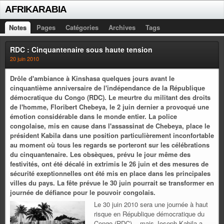
AFRIKARABIA
Notes
Pages
Catégories
Archives
Tags
RDC : Cinquantenaire sous haute tension
20 juin 2010
Drôle d'ambiance à Kinshasa quelques jours avant le
cinquantième anniversaire de l'indépendance de la République
démocratique du Congo (RDC). Le meurtre du militant des droits
de l'homme, Floribert Chebeya, le 2 juin dernier a provoqué une
émotion considérable dans le monde entier. La police
congolaise, mis en cause dans l'assassinat de Chebeya, place le
président Kabila dans une position particulièrement inconfortable
au moment où tous les regards se porteront sur les célébrations
du cinquantenaire. Les obsèques, prévu le jour même des
festivités, ont été décalé in extrimis le 26 juin et des mesures de
sécurité exeptionnelles ont été mis en place dans les principales
villes du pays. La fête prévue le 30 juin pourrait se transformer en
journée de défiance pour le pouvoir congolais.
Le 30 juin 2010 sera une journée à haut
risque en République démocratique du
Congo (RDC)... mais Joseph Kabila a