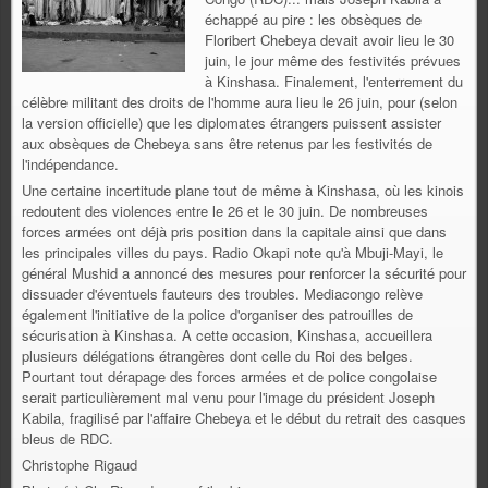
échappé au pire : les obsèques de
Floribert Chebeya devait avoir lieu le 30
juin, le jour même des festivités prévues
à Kinshasa. Finalement, l'enterrement du
célèbre militant des droits de l'homme aura lieu le 26 juin, pour (selon
la version officielle) que les diplomates étrangers puissent assister
aux obsèques de Chebeya sans être retenus par les festivités de
l'indépendance.
Une certaine incertitude plane tout de même à Kinshasa, où les kinois
redoutent des violences entre le 26 et le 30 juin. De nombreuses
forces armées ont déjà pris position dans la capitale ainsi que dans
les principales villes du pays. Radio Okapi note qu'à Mbuji-Mayi, le
général Mushid a annoncé des mesures pour renforcer la sécurité
pour
dissuader d'éventuels fauteurs des troubles. Mediacongo relève
également l'initiative de la police d'organiser des patrouilles de
sécurisation à Kinshasa. A cette occasion, Kinshasa, accueillera
plusieurs délégations étrangères dont celle du Roi des belges.
Pourtant tout dérapage des forces armées et de police congolaise
serait particulièrement mal venu pour l'image du président Joseph
Kabila, fragilisé par l'affaire Chebeya et le début du retrait des casques
bleus de RDC.
Christophe Rigaud