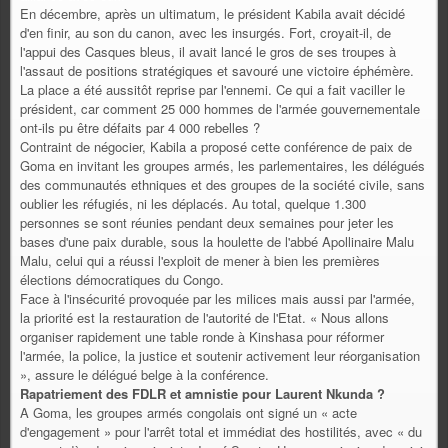
En décembre, après un ultimatum, le président Kabila avait décidé
d'en finir, au son du canon, avec les insurgés. Fort, croyait-il, de
l'appui des Casques bleus, il avait lancé le gros de ses troupes à
l'assaut de positions stratégiques et savouré une victoire éphémère.
La place a été aussitôt reprise par l'ennemi. Ce qui a fait vaciller le
président, car comment 25 000 hommes de l'armée gouvernementale
ont-ils pu être défaits par 4 000 rebelles ?
Contraint de négocier, Kabila a proposé cette conférence de paix de
Goma en invitant les groupes armés, les parlementaires, les délégués
des communautés ethniques et des groupes de la société civile, sans
oublier les réfugiés, ni les déplacés. Au total, quelque 1.300
personnes se sont réunies pendant deux semaines pour jeter les
bases d'une paix durable, sous la houlette de l'abbé Apollinaire Malu
Malu, celui qui a réussi l'exploit de mener à bien les premières
élections démocratiques du Congo.
Face à l'insécurité provoquée par les milices mais aussi par l'armée,
la priorité est la restauration de l'autorité de l'Etat. « Nous allons
organiser rapidement une table ronde à Kinshasa pour réformer
l'armée, la police, la justice et soutenir activement leur réorganisation
», assure le délégué belge à la conférence.
Rapatriement des FDLR et amnistie pour Laurent Nkunda ?
A Goma, les groupes armés congolais ont signé un « acte
d'engagement » pour l'arrêt total et immédiat des hostilités, avec « du