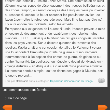
concret dès demain », insiste Jozef Smets. Une commission de suivi
déterminera les zones de désengagement des troupes belligérantes et
des zones tampon, où seront déployés des Casques bleus pour veiller
au respect du cessez-le-feu et sécuriser les populations civiles, de
façon à permettre le retour des déplacés. Mais il ne faut pas être naïf,
il y aura encore des incidents, selon les experts.
En réponse aux exigences de Laurent Nkunda, l'accord prévoit la mise
en oeuvre du désarmement et du rapatriement des rebelles hutus
rwandais (FDLR... ) ainsi que le retour des réfugiés congolais installés
dans les pays voisins. Sur la délicate question de l'amnistie des
rebelles, Kabila a fait une concession de taille : le Parlement votera
une loi accordant l'amnistie pour faits de guerre aux mouvements
insurrectionnels à l'exception des crimes de guerre, de génocide ou
contre l'humanité. En coulisses, on négocie le départ de Nkunda en «
voyage d'études » en Afrique du Sud assorti d'une possible amnistie.
L'alternative semble simple : soit on donne des gages à Nkunda, soit
la guerre reprend...
0
Écrit par
afrikarabia
dans la catégorie
République démocratique du Congo
Les commentaires sont fermés.
> Haut de page