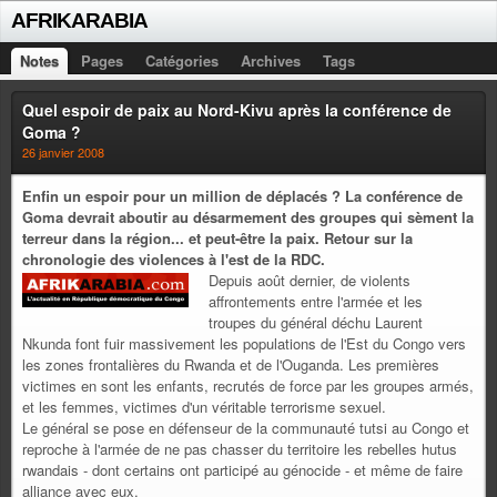
AFRIKARABIA
Notes
Pages
Catégories
Archives
Tags
Quel espoir de paix au Nord-Kivu après la conférence de
Goma ?
26 janvier 2008
Enfin un espoir pour un million de déplacés ? La conférence de
Goma devrait aboutir au désarmement des groupes qui sèment la
terreur dans la région... et peut-être la paix. Retour sur la
chronologie des violences à l'est de la RDC.
Depuis août dernier, de violents
affrontements entre l'armée et les
troupes du général déchu Laurent
Nkunda font fuir massivement les populations de l'Est du Congo vers
les zones frontalières du Rwanda et de l'Ouganda. Les premières
victimes en sont les enfants, recrutés de force par les groupes armés,
et les femmes, victimes d'un véritable terrorisme sexuel.
Le général se pose en défenseur de la communauté tutsi au Congo et
reproche à l'armée de ne pas chasser du territoire les rebelles hutus
rwandais - dont certains ont participé au génocide - et même de faire
alliance avec eux.